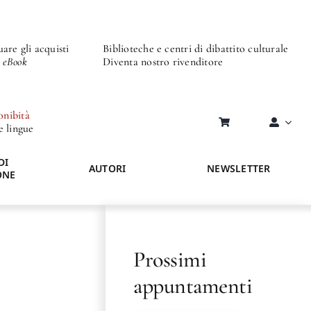
are gli acquisti
Biblioteche e centri di dibattito culturale
o eBook
Diventa nostro rivenditore
onibità
re lingue
DI
AUTORI
NEWSLETTER
ONE
Prossimi
appuntamenti