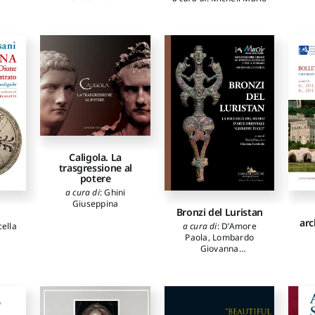
Caligola. La
trasgressione al
potere
a cura di
:
Ghini
Giuseppina
Bronzi del Luristan
arc
a cura di
:
D’Amore
cella
Paola
,
Lombardo
Giovanna
autori
:
Gambari Filippo
Maria
,
D’Amore Paola
,
Lombardo Giovanna
,
Di
Fede Claudia