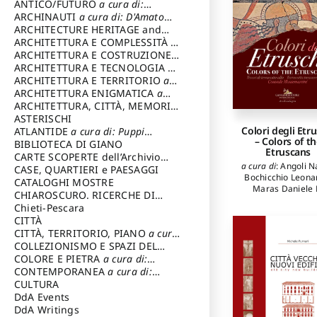
ANTICO/FUTURO
a cura di:
Varagnoli Claudio
ARCHINAUTI
a cura di: D'Amato
Claudio
ARCHITECTURE HERITAGE and
DESIGN
ARCHITETTURA E COMPLESSITÀ
a
cura di: Piva Antonio
ARCHITETTURA E COSTRUZIONE
a
cura di: Poretti Sergio
ARCHITETTURA E TECNOLOGIA
a
cura di: Carrara Gianfranco
ARCHITETTURA E TERRITORIO
a
cura di: Pietrogrande Enrico
ARCHITETTURA ENIGMATICA
a
cura di: Lenci Ruggero
ARCHITETTURA, CITTÀ, MEMORIA
a cura di: Valeriani Enrico
ASTERISCHI
Colori degli Etru
ATLANTIDE
a cura di: Puppi
– Colors of t
Lionello
BIBLIOTECA DI GIANO
Etruscans
CARTE SCOPERTE dell’Archivio
a cura di
:
Angoli N
Storico Capitolino
CASE, QUARTIERI e PAESAGGI
Bochicchio Leona
CATALOGHI MOSTRE
Maras Daniele F
CHIAROSCURO. RICERCHE DI
Zaccagnini Rosse
STORIA E STORIA DELL'ARTE
Chieti-Pescara
a
autori
:
Parrulli Fab
cura di: Di Carpegna Falconieri
CITTÀ
Russo Alfonsina
,
P
Tommaso
CITTÀ, TERRITORIO, PIANO
a cura
Presicce Claudi
Bentivoglio-Rava
di: Imbesi Giuseppe
COLLEZIONISMO E SPAZI DEL
Beatrice
,
Neri S
COLLEZIONISMO
COLORE E PIETRA
a cura di:
a cura di:
Pitzalis Federic
Magnani Lauro
Selvaggi Giuseppe
CONTEMPORANEA
a cura di:
Maras Daniele F
Gubinelli Luna
CULTURA
Bochicchio Leona
DdA Events
Angelini Marin
DdA Writings
Falcucci Claudi