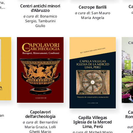
na
,
Tassone
,
Paola Valenti
,
Centri antichi minori
Ca
Cecrope Barilli
e
,
Simonetta Villanti
d’Abruzzo
a
a cura di
:
San Mauro
a cura di
:
Bonamico
aolo
,
Maria Angela
Sergio
,
Tamburini
tta
,
Giulio
esco
,
Fr
ca
S
ia
Fl
gi
li
M
elio
Capolavori
Ca
van
dell’archeologia
Rom
Capilla Villegas
Iglesia de la Merced
a cura di
:
Bernardini
Lima, Perù
aut
Maria Grazia
,
Lolli
Ghetti Mario
a cura di
:
Micheli Mario