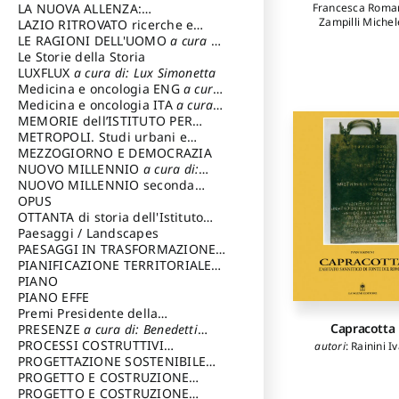
Francesca Roma
LA NUOVA ALLENZA:
Zampilli Michel
ARCHITETTURA & AMBIENTE
LAZIO RITROVATO ricerche e
Cortesi Chiar
restauri
LE RAGIONI DELL'UOMO
a cura di:
autori
:
Marconi P
Lombardi Satriani Luigi
Le Storie della Storia
Pallottino Elisabe
LUXFLUX
a cura di: Lux Simonetta
Giovanetti Franc
Medicina e oncologia ENG
a cura
Stabile Frances
di: Lopez Massimo
Medicina e oncologia ITA
a cura
Romana
,
Gerem
di: Lopez Massimo
MEMORIE dell’ISTITUTO PER
Francesca
,
Can
Giovanni
,
Zampil
STORIA DEL RISORGIMENTO
METROPOLI. Studi urbani e
Michele
,
Di Zio L
regionali
MEZZOGIORNO E DEMOCRAZIA
Oriano
NUOVO MILLENNIO
a cura di:
Capaldo Pellegrino
NUOVO MILLENNIO seconda
serie
OPUS
a cura di: Mercadante
Francesco
OTTANTA di storia dell'Istituto
storia dell’Istituto
Paesaggi / Landscapes
a cura di:
Cavalieri Patrizia
PAESAGGI IN TRASFORMAZIONE
a
cura di: Corti Enrico A.
PIANIFICAZIONE TERRITORIALE
URBANISTICA ED AMBIENTALE
PIANO
a
cura di: Costa Enrico
PIANO EFFE
Premi Presidente della
Capracotta
Repubblica
PRESENZE
a cura di: Benedetti
Sandro
PROCESSI COSTRUTTIVI
autori
:
Rainini I
DELL'ARCHITETTURA
PROGETTAZIONE SOSTENIBILE
a cura di:
Ippoliti Alessandro
PARTECIPATA
PROGETTO E COSTRUZIONE
DELL’ARCHITETTURA
PROGETTO E COSTRUZIONE