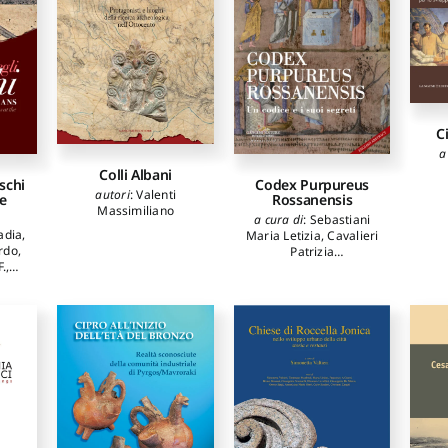
C
a
Colli Albani
schi
Codex Purpureus
autori
:
Valenti
he
Rossanensis
Massimiliano
a cura di
:
Sebastiani
adia
,
Maria Letizia
,
Cavalieri
rdo
,
Patrizia
.
,
autori
:
Maurizio Aceto
,
lla
Angelo Agostino
,
rizio
,
Giorgia Agresti
,
Chiara
arisi
Anselmi
,
Antonio
o
,
Aprelino
,
Pietro
sio
Baraldi
,
Marina
ara
,
Bicchieri
,
Lorena Botti
,
a
,
Brunetto Giovanni
.
,
Brunetti
,
David Buti
,
rdo
,
Laura Cartechini
,
Piero
a
,
Colaizzi
,
Giulia
o
,
Collovini
,
Elena