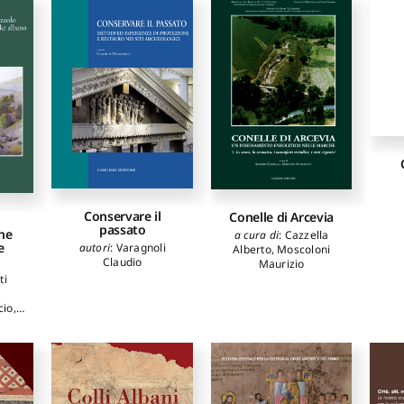
Conservare il
Conelle di Arcevia
passato
he
a cura di
:
Cazzella
e
autori
:
Varagnoli
Alberto
,
Moscoloni
Claudio
Maurizio
ti
cio
,
a
,
hini