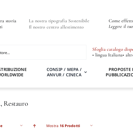
ra storia
La nostra tipografia Sostenibile
Come effettu
Leggere il tu
ti
Il nostro centro allestimento
Sfoglia catalogo disp
• lingua Italiana
• alt
STRIBUZIONE
CONSIP / MEPA /
PROPOSTE 
WORLDWIDE
ANVUR / CINECA
PUBBLICAZI
, Restauro
e
Mostra
16 Prodotti