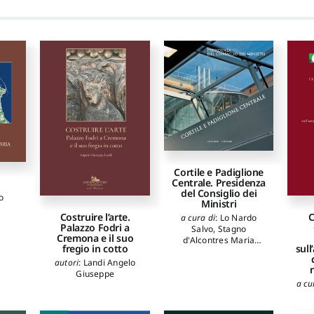
Cortile e Padiglione
Centrale. Presidenza
del Consiglio dei
o
Ministri
C
Costruire l’arte.
a cura di
:
Lo Nardo
Palazzo Fodri a
Salvo
,
Stagno
Cremona e il suo
d'Alcontres Maria
sul
fregio in cotto
Fernanda
autori
:
Landi Angelo
Giuseppe
a cu