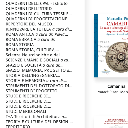
SOSTENIBILE
QUADERNI DELL'ICPAL - Istituto
centrale per il restauro e la
QUADERNI DELL'ISTRID
conservazione del patrimonio
QUADERNI DI CULTURA TESSILE
a
archivistico e librario
cura di: Crispolti Livia
QUADERNI DI PROGETTAZIONE
a
cura di: Giura Longo Tommaso
REPERTORI DEL MUSEO
CENTRALE DEL RISORGIMENTO
RINNOVARE LA TUTELA
a cura di:
a
cura di: Pizzo Marco
Cicalò Enrico
ROMA ANTICA
a cura di: Pavia
Carlo
ROMA EBRAICA
a cura di:
Procaccia Claudio
ROMA STORIA
ROMA STORIA, CULTURA,
IMMAGINE
Scienze Neurologiche e del
a cura di: Fagiolo
Marcello
Comportamento
SCIENZE UMANE E SOCIALI
a cura
di: Iannizzi Salvatore
SPAZIO E SOCIETÀ
a cura di:
Cassetti Roberto
SPAZIO, MEMORIA, PROGETTO
a
cura di: Rossi Massimo
STORIA DELL'INGEGNERIA
STRUTTURALE IN ITALIA
STORIA E MEMORIA
a cura di:
a cura di:
Poretti Sergio
Rossi Lauro
STRUMENTI DEL DOTTORATO DI
Camarina
RICERCA IN RILIEVO E
STRUMENTI DI PROGETTO
autori
:
Pisani Mar
RAPPRESENTAZIONE
STUDI E RICERCHE DI
DELL’ARCHITETTURA E
ARCHEOLOGIA IN SICILIA
STUDI E RICERCHE DI
a cura
DELL’AMBIENTE
di: Pelagatti Paola
ARCHITETTURA del Dipartimento
STUDI E RICERCHE DI
a cura di: Migliari
Riccardo
di Architettura Università degli
ARCHITETTURA del Dipartimento
STUDI MERIDIONALI
Studi G. d' Annunzio
di Architettura Università degli
T+A Territori di Architettura
a
Studi G. d' Annunzio, Chieti-
cura di: Ramazzotti Luigi
TEORIA E CULTURA DEL DESIGN
a
Pescara
cura di: Furlanis Giuseppe
TERRITORIO
a cura di: Fusero Paolo