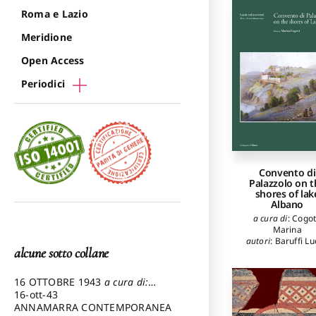
Roma e Lazio
Meridione
Open Access
Periodici
Convento di
Palazzolo on t
shores of lak
Albano
a cura di
:
Cogot
Marina
autori
:
Baruffi Lu
alcune sotto collane
Cogotti Marin
Crielesi Alberto
,
G
Giuseppina
16 OTTOBRE 1943
a cura di:
Pezzetti Marcello
16-ott-43
ANNAMARRA CONTEMPORANEA