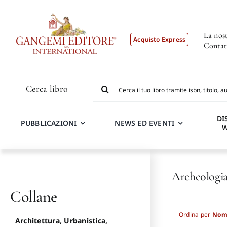
Salta
al
contenuto
La nost
Acquisto Express
Contat
Cerca
Cerca libro
per:
DI
PUBBLICAZIONI
NEWS ED EVENTI
Archeologia
Collane
Ordina per
Nom
Architettura, Urbanistica,