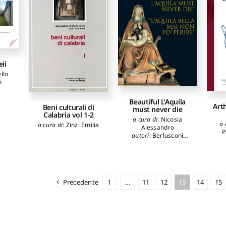
ii
llo
o
Beautiful L’Aquila
Art
Beni culturali di
must never die
Calabria vol 1-2
a cura di
:
Nicosia
a 
a cura di
:
Zinzi Emilia
Alessandro
P
autori
:
Berlusconi
Silvio
,
Bondi Sandro
,
Bertolaso Guido
,
Chiodi Gianni
,
Pezzopane Stefania
,
Cialente Massimo
,
Precedente
1
…
11
12
13
14
15
Marchetti Luciano
,
Bon
Valsassina Caterina
,
Destro Giustina
,
Nicosia Alessandro
,
Colapietra Raffaele
,
Reggiani Anna Maria
,