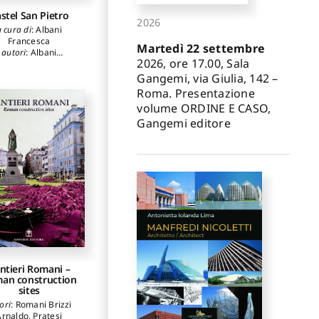
stel San Pietro
2026
a cura di
:
Albani
Francesca
Martedì 22 settembre
autori
:
Albani
2026, ore 17.00, Sala
ancesca
,
Bianchi
tefania
,
Brazzola
Gangemi, via Giulia, 142 –
orindo
,
Ferrugiari
Roma. Presentazione
Anna
,
Casartelli
volume ORDINE E CASO,
auro
,
Galimberti
Marco
Gangemi editore
ntieri Romani –
an construction
sites
ori
:
Romani Brizzi
Arnaldo
,
Pratesi