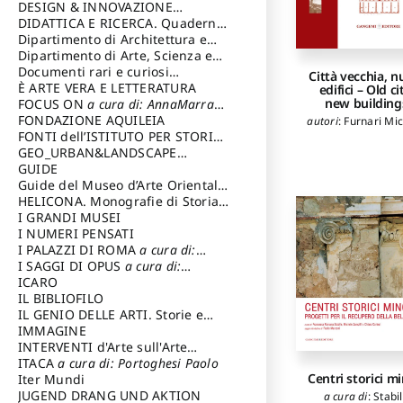
DESIGN & INNOVAZIONE
Zaccagnini Rosse
TECNOLOGICA
DIDATTICA E RICERCA. Quaderni
a cura di: Vallicelli
Basilissi Vilma
,
Gi
Marta
,
Loperfi
Andrea
della Scuola
Dipartimento di Architettura e
Andrea
,
Pilato Cla
Analisi della Città Mediterranea
Dipartimento di Arte, Scienza e
Torrisi Carla
Tecnica del Costuire
Documenti rari e curiosi
Città vecchia, n
dall'Archivio Segreto
È ARTE VERA E LETTERATURA
edifici – Old ci
new building
FOCUS ON
a cura di: AnnaMarra
Contemporanea
FONDAZIONE AQUILEIA
autori
:
Furnari Mi
FONTI dell’ISTITUTO PER STORIA
DEL RISORGIMENTO
GEO_URBAN&LANDSCAPE
PLANNING (GULP)
GUIDE
a cura di:
Trusiani Elio
Guide del Museo d’Arte Orientale
“Giuseppe Tucci”
HELICONA. Monografie di Storia
dell'Arte
I GRANDI MUSEI
a cura di: Gallo Marco
I NUMERI PENSATI
I PALAZZI DI ROMA
a cura di:
Ippoliti Alessandro
I SAGGI DI OPUS
a cura di:
Scalesse Tommaso
ICARO
IL BIBLIOFILO
IL GENIO DELLE ARTI. Storie e
interpretazione
IMMAGINE
INTERVENTI d'Arte sull'Arte
dedicata alla cultura della
ITACA
a cura di: Portoghesi Paolo
Centri storici mi
conservazione d’arte
Iter Mundi
a cura di:
Fondazione Paola Droghetti onlus
JUGEND DRANG UND AKTION
a cura di
:
Stabi