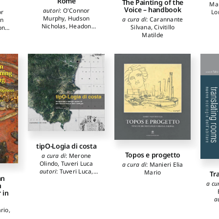
Rome
The Painting of the
Ma
Voice – handbook
autori
:
O'Connor
or
Lo
Murphy
,
Hudson
a cura di
:
Carannante
n
Nicholas
,
Headon
Silvana
,
Civitillo
on
Andrew
,
Duffy Eamon
,
Matilde
amon
,
Richardson Carol M.
,
 M.
,
Champ Judith
,
Broggi
oggi
Angelo
,
Marascialli
lli
Sara
,
Violini Paolo
,
lo
,
Riotta Claudio
tipO-Logia di costa
Topos e progetto
a cura di
:
Merone
Olindo
,
Tuveri Luca
a cura di
:
Manieri Elia
autori
:
Tuveri Luca
,
Mario
Tr
an
Merone Olindo
,
Mereu
a cu
n
Matteo
,
Vacca Chiara
,
 in
Solinas Mauro
,
a
Marongiu Yari
,
Sanna
A
rio
,
Nicola
,
Zicca Giuseppe
,
P
Marini Alessandro
,