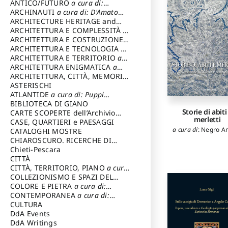
ANTICO/FUTURO
a cura di:
Varagnoli Claudio
ARCHINAUTI
a cura di: D'Amato
Claudio
ARCHITECTURE HERITAGE and
DESIGN
ARCHITETTURA E COMPLESSITÀ
a
cura di: Piva Antonio
ARCHITETTURA E COSTRUZIONE
a
cura di: Poretti Sergio
ARCHITETTURA E TECNOLOGIA
a
cura di: Carrara Gianfranco
ARCHITETTURA E TERRITORIO
a
cura di: Pietrogrande Enrico
ARCHITETTURA ENIGMATICA
a
cura di: Lenci Ruggero
ARCHITETTURA, CITTÀ, MEMORIA
a cura di: Valeriani Enrico
ASTERISCHI
ATLANTIDE
a cura di: Puppi
Lionello
BIBLIOTECA DI GIANO
Storie di abiti
CARTE SCOPERTE dell’Archivio
merletti
Storico Capitolino
CASE, QUARTIERI e PAESAGGI
a cura di
:
Negro A
CATALOGHI MOSTRE
CHIAROSCURO. RICERCHE DI
STORIA E STORIA DELL'ARTE
Chieti-Pescara
a
cura di: Di Carpegna Falconieri
CITTÀ
Tommaso
CITTÀ, TERRITORIO, PIANO
a cura
di: Imbesi Giuseppe
COLLEZIONISMO E SPAZI DEL
COLLEZIONISMO
COLORE E PIETRA
a cura di:
a cura di:
Magnani Lauro
Selvaggi Giuseppe
CONTEMPORANEA
a cura di:
Gubinelli Luna
CULTURA
DdA Events
DdA Writings