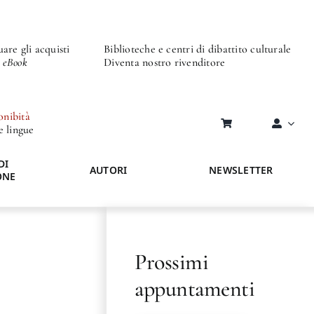
are gli acquisti
Biblioteche e centri di dibattito culturale
o eBook
Diventa nostro rivenditore
onibità
re lingue
DI
AUTORI
NEWSLETTER
ONE
Prossimi
appuntamenti