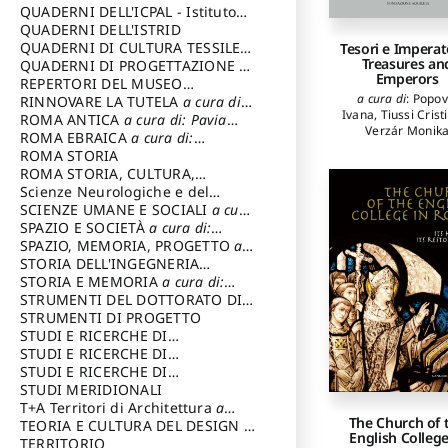
SOSTENIBILE
QUADERNI DELL'ICPAL - Istituto
centrale per il restauro e la
QUADERNI DELL'ISTRID
conservazione del patrimonio
QUADERNI DI CULTURA TESSILE
a
Tesori e Imperat
Treasures an
archivistico e librario
cura di: Crispolti Livia
QUADERNI DI PROGETTAZIONE
a
Emperors
cura di: Giura Longo Tommaso
REPERTORI DEL MUSEO
a cura di
:
Popov
CENTRALE DEL RISORGIMENTO
RINNOVARE LA TUTELA
a cura di:
a
Ivana
,
Tiussi Crist
cura di: Pizzo Marco
Cicalò Enrico
ROMA ANTICA
a cura di: Pavia
Verzár Monik
Carlo
ROMA EBRAICA
a cura di:
Procaccia Claudio
ROMA STORIA
ROMA STORIA, CULTURA,
IMMAGINE
Scienze Neurologiche e del
a cura di: Fagiolo
Marcello
Comportamento
SCIENZE UMANE E SOCIALI
a cura
di: Iannizzi Salvatore
SPAZIO E SOCIETÀ
a cura di:
Cassetti Roberto
SPAZIO, MEMORIA, PROGETTO
a
cura di: Rossi Massimo
STORIA DELL'INGEGNERIA
STRUTTURALE IN ITALIA
STORIA E MEMORIA
a cura di:
a cura di:
Poretti Sergio
Rossi Lauro
STRUMENTI DEL DOTTORATO DI
RICERCA IN RILIEVO E
STRUMENTI DI PROGETTO
RAPPRESENTAZIONE
STUDI E RICERCHE DI
DELL’ARCHITETTURA E
ARCHEOLOGIA IN SICILIA
STUDI E RICERCHE DI
a cura
DELL’AMBIENTE
di: Pelagatti Paola
ARCHITETTURA del Dipartimento
STUDI E RICERCHE DI
a cura di: Migliari
Riccardo
di Architettura Università degli
ARCHITETTURA del Dipartimento
STUDI MERIDIONALI
Studi G. d' Annunzio
di Architettura Università degli
T+A Territori di Architettura
a
The Church of 
Studi G. d' Annunzio, Chieti-
cura di: Ramazzotti Luigi
TEORIA E CULTURA DEL DESIGN
a
English College
Pescara
cura di: Furlanis Giuseppe
TERRITORIO
a cura di: Fusero Paolo