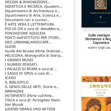
DESIGN & INNOVAZIONE
TECNOLOGICA
DIDATTICA E RICERCA. Quaderni
a cura di: Vallicelli
Andrea
della Scuola
Dipartimento di Architettura e
Analisi della Città Mediterranea
Dipartimento di Arte, Scienza e
Tecnica del Costuire
Documenti rari e curiosi
dall'Archivio Segreto
È ARTE VERA E LETTERATURA
FOCUS ON
a cura di: AnnaMarra
Contemporanea
FONDAZIONE AQUILEIA
Sulle vestigia 
FONTI dell’ISTITUTO PER STORIA
Domenico e An
DEL RISORGIMENTO
GEO_URBAN&LANDSCAPE
Capranica
PLANNING (GULP)
GUIDE
a cura di:
autori
:
Gigli Lau
Trusiani Elio
Guide del Museo d’Arte Orientale
“Giuseppe Tucci”
HELICONA. Monografie di Storia
dell'Arte
I GRANDI MUSEI
a cura di: Gallo Marco
I NUMERI PENSATI
I PALAZZI DI ROMA
a cura di:
Ippoliti Alessandro
I SAGGI DI OPUS
a cura di:
Scalesse Tommaso
ICARO
IL BIBLIOFILO
IL GENIO DELLE ARTI. Storie e
interpretazione
IMMAGINE
INTERVENTI d'Arte sull'Arte
dedicata alla cultura della
ITACA
a cura di: Portoghesi Paolo
conservazione d’arte
Iter Mundi
a cura di:
Fondazione Paola Droghetti onlus
JUGEND DRANG UND AKTION