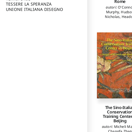
Rome
TESSERE LA SPERANZA
autori
:
O'Conn
UNIONE ITALIANA DISEGNO
Murphy
,
Hudso
Nicholas
,
Head
Andrew
,
Duffy E
Richardson Carol
Champ Judith
,
Br
Angelo
,
Marascia
Sara
,
Violini Pao
Riotta Claudio
The Sino-Itali
Conservatio
Training Center
Beijing
autori
:
Micheli Ma
Changfa Zhan