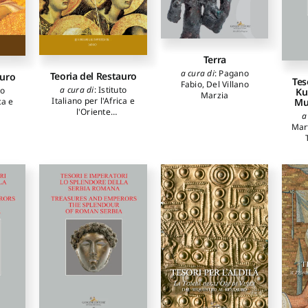
Terra
a cura di
:
Pagano
Teoria del Restauro
auro
Tes
Fabio
,
Del Villano
a cura di
:
Istituto
to
Ku
Marzia
Italiano per l'Africa e
Mu
ca e
l'Oriente
a
autori
:
Micheli Mario
sare
Mar
Fra
A
Geo