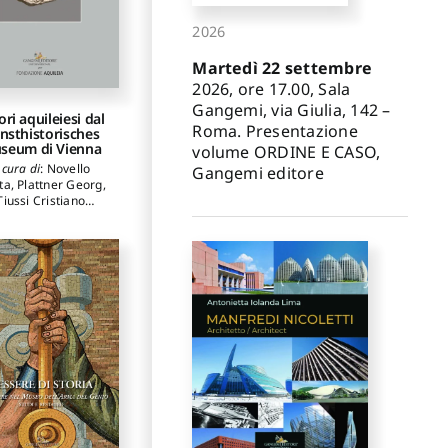
2026
Martedì 22 settembre
2026, ore 17.00, Sala
Gangemi, via Giulia, 142 –
ori aquileiesi dal
Roma. Presentazione
nsthistorisches
seum di Vienna
volume ORDINE E CASO,
 cura di
:
Novello
Gangemi editore
ta
,
Plattner Georg
,
Tiussi Cristiano
autori
:
Ghedini
ncesca
,
Giovannini
nnalisa
,
Plattner
rg
,
Tiussi Cristiano
,
Verzár Monika