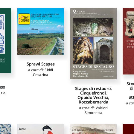
Annalisa
,
Plattner
Georg
,
Tiussi Cristiano
,
Verzár Monika
Sprawl Scapes
a cura di
:
Siddi
Cesarina
Sto
uso
di
Stages di restauro.
Cinquefrondi,
aria
at
Oppido Vecchia,
Roccabernarda
a cu
a cura di
:
Valtieri
Simonetta