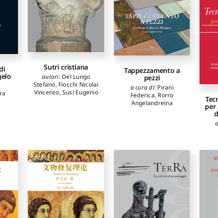
Sutri cristiana
di
Tappezzamento a
gelo
autori
:
Del Lungo
pezzi
Stefano
,
Fiocchi Nicolai
a cura di
:
Pirani
Vincenzo
,
Susi Eugenio
ra
Federica
,
Rorro
Tec
Angelandreina
per
d
a