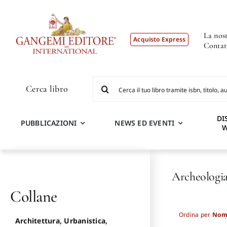
Salta
al
contenuto
La nost
Acquisto Express
Contat
Cerca
Cerca libro
per:
DI
PUBBLICAZIONI
NEWS ED EVENTI
Archeologia
Collane
Ordina per
Nom
Architettura, Urbanistica,