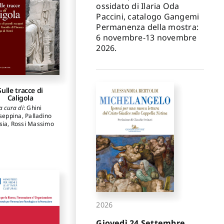
ossidato di Ilaria Oda
Paccini, catalogo Gangemi
Permanenza della mostra:
6 novembre-13 novembre
2026.
Sulle tracce di
Caligola
a cura di
:
Ghini
seppina
,
Palladino
sia
,
Rossi Massimo
2026
Giovedì 24 Settembre