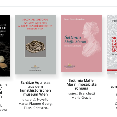
Settimia Maffei
Schätze Aquileias
Marini mosaicista
ci in
aus dem
con
romana
 /
kunsthistorischen
al
autori
:
Branchetti
museum Wien
n
Maria Grazia
a cura di
:
Novello
Marta
,
Plattner Georg
,
C
do
Tiussi Cristiano
dova
autori
:
Ghedini
Sa
Francesca
,
Giovannini
Ren