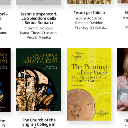
T
Tesori per l’aldilà
ori –
Tesori e Imperatori.
d
Lo Splendore della
a c
a cura di
:
Carosi
Serbia Romana
Simona
,
Davidde
a
Petriaggi Barbara
ic
a cura di
:
Popovic
autori
:
Angelini Marina
,
iano
,
Ivana
,
Tiussi Cristiano
,
Fr
Carosi Simona
,
a
Verzár Monika
S
Colapietro Marcello
,
Cristofari Irene
,
Mari
Davidde Petriaggi
Barbara
,
Di Giovanni
Sic
Antonella
,
Gallo
Alessandro
,
Guida
S
Giuseppe
,
Moretti
Carl
Sgubini Anna Maria
,
Pifferi Augusto
,
Puoti
Flavia
,
Russo Tagliente
Alfonsina
,
Tarquini
Ombretta
The Church of the
Th
the
English College in
 in
a 