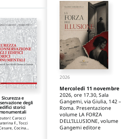
2026
Mercoledì 11 novembre
2026, ore 17.30, Sala
Sicurezza e
Gangemi, via Giulia, 142 –
servazione degli
edifici storici
Roma. Presentazione
monumentali
volume LA FORZA
autori
:
Carocci
DELL’ILLUSIONE, volume
aterina F.
,
Tocci
Gangemi editore
Cesare
,
Cocina
lvatore
,
Masiani
ato
,
Lagomarsino