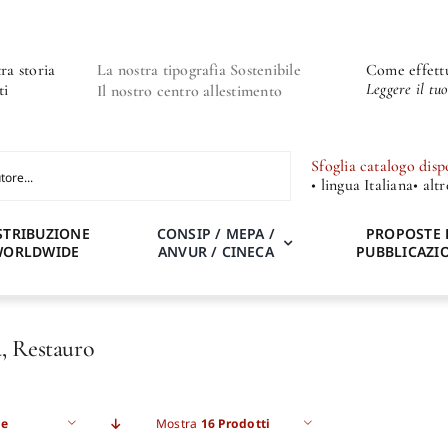
ra storia
La nostra tipografia Sostenibile
Come effettu
Leggere il tu
ti
Il nostro centro allestimento
Sfoglia catalogo disp
• lingua Italiana
• alt
STRIBUZIONE
CONSIP / MEPA /
PROPOSTE 
WORLDWIDE
ANVUR / CINECA
PUBBLICAZI
, Restauro
e
Mostra
16 Prodotti