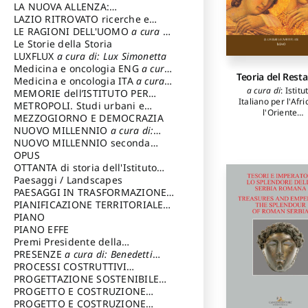
LA NUOVA ALLENZA:
ARCHITETTURA & AMBIENTE
LAZIO RITROVATO ricerche e
restauri
LE RAGIONI DELL'UOMO
a cura di:
Lombardi Satriani Luigi
Le Storie della Storia
LUXFLUX
a cura di: Lux Simonetta
Medicina e oncologia ENG
a cura
Teoria del Rest
di: Lopez Massimo
Medicina e oncologia ITA
a cura
a cura di
:
Istitu
di: Lopez Massimo
MEMORIE dell’ISTITUTO PER
Italiano per l'Afri
STORIA DEL RISORGIMENTO
METROPOLI. Studi urbani e
l'Oriente
regionali
MEZZOGIORNO E DEMOCRAZIA
autori
:
Brandi Ce
NUOVO MILLENNIO
a cura di:
Capaldo Pellegrino
NUOVO MILLENNIO seconda
serie
OPUS
a cura di: Mercadante
Francesco
OTTANTA di storia dell'Istituto
storia dell’Istituto
Paesaggi / Landscapes
a cura di:
Cavalieri Patrizia
PAESAGGI IN TRASFORMAZIONE
a
cura di: Corti Enrico A.
PIANIFICAZIONE TERRITORIALE
URBANISTICA ED AMBIENTALE
PIANO
a
cura di: Costa Enrico
PIANO EFFE
Premi Presidente della
Repubblica
PRESENZE
a cura di: Benedetti
Sandro
PROCESSI COSTRUTTIVI
DELL'ARCHITETTURA
PROGETTAZIONE SOSTENIBILE
a cura di:
Ippoliti Alessandro
PARTECIPATA
PROGETTO E COSTRUZIONE
DELL’ARCHITETTURA
PROGETTO E COSTRUZIONE