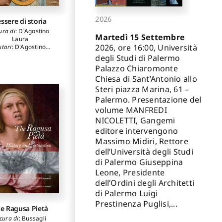
2026
essere di storia
ura di
:
D'Agostino
Martedì 15 Settembre
Laura
2026, ore 16:00, Università
utori
:
D'Agostino
Laura
,
Fabbri
degli Studi di Palermo
ancesca
,
Frezzotti
Palazzo Chiaromonte
tefania
,
Gennari
Chiesa di Sant’Antonio allo
Daniela
,
Lecci
eclaire
,
Massarini
Steri piazza Marina, 61 –
Ghisleri Flavia
,
Palermo. Presentazione del
urezza Anna Luce
,
volume MANFREDI
Storace Maria
peranza
,
Taddei
NICOLETTI, Gangemi
otta
,
Torre Mauro
,
editore intervengono
Udina Cristina
Massimo Midiri, Rettore
dell’Università degli Studi
di Palermo Giuseppina
Leone, Presidente
dell’Ordini degli Architetti
di Palermo Luigi
Prestinenza Puglisi,...
e Ragusa Pietà
cura di
:
Bussagli