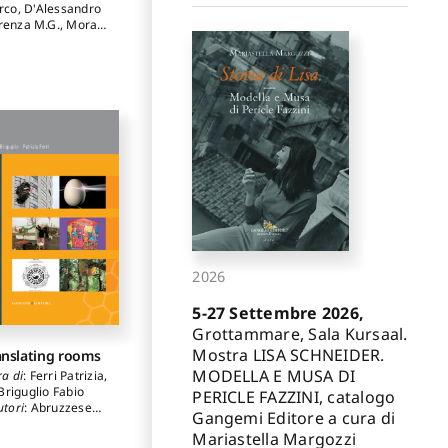
rco
,
D'Alessandro
renza M.G.
,
Mora
Costanza
2026
5-27 Settembre 2026,
Grottammare, Sala Kursaal.
Mostra LISA SCHNEIDER.
anslating rooms
MODELLA E MUSA DI
ra di
:
Ferri Patrizia
,
Briguglio Fabio
PERICLE FAZZINI, catalogo
utori
:
Abruzzese
Gangemi Editore a cura di
lberto
,
Colarossi
Mariastella Margozzi
aolo
,
Di Marino