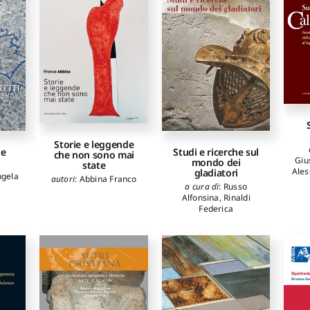
Storie e leggende
 e
Studi e ricerche sul
che non sono mai
Giu
mondo dei
state
Ales
gladiatori
ngela
autori
:
Abbina Franco
a cura di
:
Russo
Alfonsina
,
Rinaldi
Federica