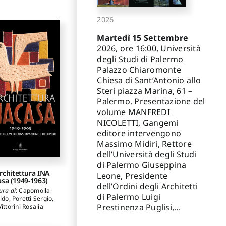
2026
Martedì 15 Settembre
2026, ore 16:00, Università
degli Studi di Palermo
Palazzo Chiaromonte
Chiesa di Sant’Antonio allo
Steri piazza Marina, 61 –
Palermo. Presentazione del
volume MANFREDI
NICOLETTI, Gangemi
editore intervengono
Massimo Midiri, Rettore
dell’Università degli Studi
di Palermo Giuseppina
architettura INA
Leone, Presidente
asa (1949-1963)
dell’Ordini degli Architetti
ura di
:
Capomolla
di Palermo Luigi
ldo
,
Poretti Sergio
,
Prestinenza Puglisi,...
Vittorini Rosalia