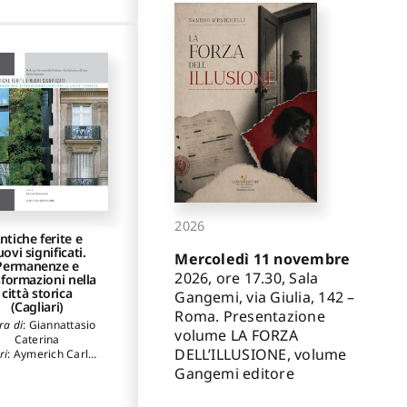
2026
ntiche ferite e
ovi significati.
Mercoledì 11 novembre
Permanenze e
2026, ore 17.30, Sala
sformazioni nella
città storica
Gangemi, via Giulia, 142 –
(Cagliari)
Roma. Presentazione
ra di
:
Giannattasio
volume LA FORZA
Caterina
DELL’ILLUSIONE, volume
ri
:
Aymerich Carlo
,
ampus Giovanni
Gangemi editore
Maria
,
Pellegrini
rgio
,
Gizzi Stefano
,