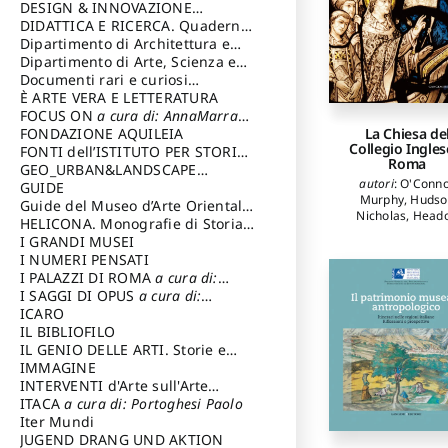
DESIGN & INNOVAZIONE
TECNOLOGICA
DIDATTICA E RICERCA. Quaderni
a cura di: Vallicelli
Andrea
della Scuola
Dipartimento di Architettura e
Analisi della Città Mediterranea
Dipartimento di Arte, Scienza e
Tecnica del Costuire
Documenti rari e curiosi
dall'Archivio Segreto
È ARTE VERA E LETTERATURA
FOCUS ON
a cura di: AnnaMarra
La Chiesa de
Contemporanea
FONDAZIONE AQUILEIA
Collegio Ingles
FONTI dell’ISTITUTO PER STORIA
Roma
DEL RISORGIMENTO
GEO_URBAN&LANDSCAPE
autori
:
O'Conn
PLANNING (GULP)
GUIDE
a cura di:
Murphy
,
Hudso
Trusiani Elio
Guide del Museo d’Arte Orientale
Nicholas
,
Head
“Giuseppe Tucci”
HELICONA. Monografie di Storia
Andrew
,
Duffy E
dell'Arte
I GRANDI MUSEI
a cura di: Gallo Marco
Richardson Carol
I NUMERI PENSATI
Champ Judith
,
Br
I PALAZZI DI ROMA
a cura di:
Angelo
,
Marascia
Ippoliti Alessandro
I SAGGI DI OPUS
a cura di:
Sara
,
Violini Pao
Riotta Claudio
Scalesse Tommaso
ICARO
IL BIBLIOFILO
IL GENIO DELLE ARTI. Storie e
interpretazione
IMMAGINE
INTERVENTI d'Arte sull'Arte
dedicata alla cultura della
ITACA
a cura di: Portoghesi Paolo
conservazione d’arte
Iter Mundi
a cura di:
Fondazione Paola Droghetti onlus
JUGEND DRANG UND AKTION