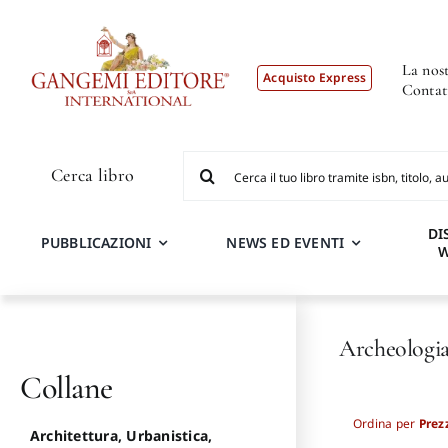
Salta
al
contenuto
La nost
Acquisto Express
Contat
Cerca
Cerca libro
per:
DI
PUBBLICAZIONI
NEWS ED EVENTI
Archeologia
Collane
Ordina per
Prez
Architettura, Urbanistica,