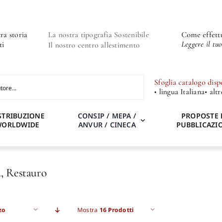
ra storia
La nostra tipografia Sostenibile
Come effettu
Leggere il tu
ti
Il nostro centro allestimento
Sfoglia catalogo disp
• lingua Italiana
• alt
STRIBUZIONE
CONSIP / MEPA /
PROPOSTE 
WORLDWIDE
ANVUR / CINECA
PUBBLICAZI
, Restauro
zo
Mostra
16 Prodotti