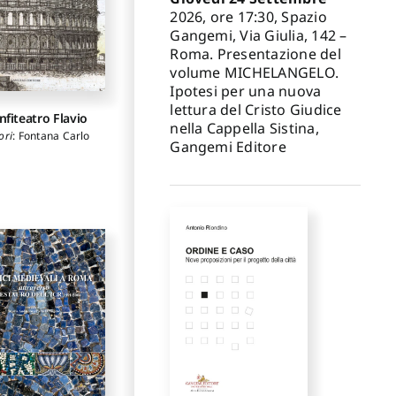
omani
,
Francesca
argarita
,
Cerutti
2026, ore 17:30, Spazio
,
Daniele Ruggiero
,
usco Annarosa
,
ia Carla Sclocchi
,
Gangemi, Via Giulia, 142 –
mieri Anna Maria
,
tonio Sgamellotti
,
ietti Paola
,
Coliva
Roma. Presentazione del
nia Speciale
,
Maria
Anna
,
Petrocchi
volume MICHELANGELO.
esa Tanasi
,
Rosella
fano
,
Pierdominici
sone
,
Paola Valenti
,
Ipotesi per una nuova
aria Costanza
,
imonetta Villanti
Acierno Marta
,
lettura del Cristo Giudice
anfiteatro Flavio
rbonara Giovanni
nella Cappella Sistina,
ori
:
Fontana Carlo
Gangemi Editore