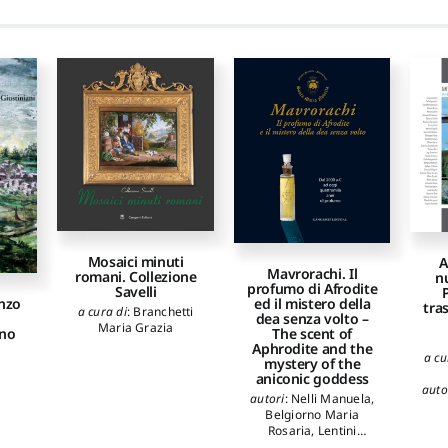
Mosaici minuti
A
Mavrorachi. Il
romani. Collezione
nu
profumo di Afrodite
Savelli
ed il mistero della
enzo
tra
a cura di
:
Branchetti
dea senza volto –
Maria Grazia
The scent of
no
Aphrodite and the
a
a cu
mystery of the
aniconic goddess
auto
autori
:
Nelli Manuela
,
C
Belgiorno Maria
Rosaria
,
Lentini
Gio
Alessandro