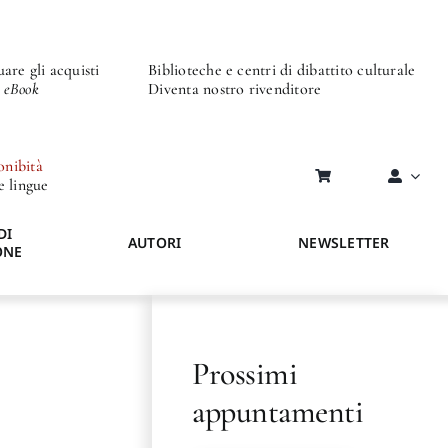
are gli acquisti
Biblioteche e centri di dibattito culturale
o eBook
Diventa nostro rivenditore
onibità
re lingue
DI
AUTORI
NEWSLETTER
ONE
Prossimi
appuntamenti