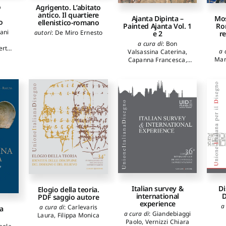
o
Agrigento. L’abitato
antico. Il quartiere
Ajanta Dipinta –
Mos
o
ellenistico-romano
Painted Ajanta Vol. 1
Ro
ani
autori
:
De Miro Ernesto
e 2
re
a cura di
:
Bon
erto
,
a 
Valsassina Caterina
,
leria
,
Mar
Capanna Francesca
,
o
,
De
Ioele Marcella
lla
,
,
,
Pan
ch
o
an
io
,
apa
 Anna
e
Vito
,
rini
ia
aro
cane
Italian survey &
Di
Elogio della teoria.
international
D
PDF saggio autore
canti
experience
a
a cura di
:
Carlevaris
a
ri
a cura di
:
Giandebiaggi
Laura
,
Filippa Monica
ino
Paolo
,
Vernizzi Chiara
ek