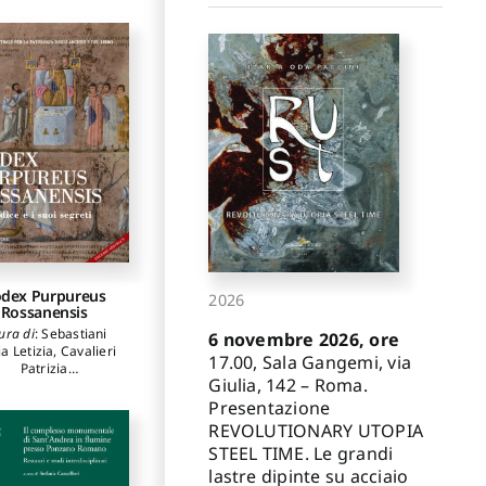
carpellini Paolo
,
anna Antonello
,
plano Giancarlo
,
Garau Chiara
,
rtolomucci Carla
,
Carillo Saverio
,
'Aprile Marina
,
ntinari Stefano
,
ani Donatella
,
Siddi
esarina
,
Serafini
Lucia
,
Fiengo
iuseppe
,
Kirova
atiana K.
,
Cadinu
co
,
Abis Emanuela
,
nattasio Caterina
,
just Paolo
,
Perez
yo Salvador
,
Bruno
dex Purpureus
2026
drea
,
Corti Enrico
,
Rossanensis
rmassi Massimo
,
ura di
:
Sebastiani
Pitzalis Efisio
,
6 novembre 2026, ore
a Letizia
,
Cavalieri
aragnoli Claudio
,
17.00, Sala Gangemi, via
Patrizia
riero Luigi
,
Musso
Giulia, 142 – Roma.
ri
:
Maurizio Aceto
,
efano F.
,
Vassallo
ngelo Agostino
,
Presentazione
genio
,
Tramontin
gia Agresti
,
Chiara
onio
,
Margaritella
REVOLUTIONARY UTOPIA
nselmi
,
Antonio
Paolo
STEEL TIME. Le grandi
Aprelino
,
Pietro
Baraldi
,
Marina
lastre dipinte su acciaio