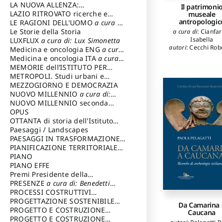
LA NUOVA ALLENZA:
Il patrimoni
ARCHITETTURA & AMBIENTE
LAZIO RITROVATO ricerche e
museale
antropologic
restauri
LE RAGIONI DELL'UOMO
a cura di:
Lombardi Satriani Luigi
Le Storie della Storia
a cura di
:
Cianfar
Isabella
LUXFLUX
a cura di: Lux Simonetta
autori
:
Cecchi Rob
Medicina e oncologia ENG
a cura
Cottini Petrucci Va
di: Lopez Massimo
Medicina e oncologia ITA
a cura
Grimaldi Piercarl
di: Lopez Massimo
MEMORIE dell’ISTITUTO PER
Palma Maria Cami
STORIA DEL RISORGIMENTO
METROPOLI. Studi urbani e
Forni Gaetano
regionali
MEZZOGIORNO E DEMOCRAZIA
Griessmair Hans
NUOVO MILLENNIO
a cura di:
Alexandra
,
Kezi
Capaldo Pellegrino
NUOVO MILLENNIO seconda
Giovanni
,
Perc
Daniela
,
Gri Gi
serie
OPUS
a cura di: Mercadante
Paolo
,
Turci Mar
Francesco
OTTANTA di storia dell'Istituto
Becucci Sandra
,
P
storia dell’Istituto
Paesaggi / Landscapes
a cura di:
Cristina
,
Baratelli
Cavalieri Patrizia
PAESAGGI IN TRASFORMAZIONE
a
Maria
,
Varron
cura di: Corti Enrico A.
PIANIFICAZIONE TERRITORIALE
Sabrina
,
Lattanzi 
URBANISTICA ED AMBIENTALE
PIANO
a
Galli Quirino
,
Seve
cura di: Costa Enrico
PIANO EFFE
Anna Rita
,
Cacc
Premi Presidente della
Antonietta
,
Tam
Antonella
,
Mazza
Repubblica
PRESENZE
a cura di: Benedetti
Lello
,
Mirizzi
Sandro
PROCESSI COSTRUTTIVI
Ferdinando
,
Caval
DELL'ARCHITETTURA
PROGETTAZIONE SOSTENIBILE
a cura di:
Da Camarina 
Ottavio
,
Chimir
Ippoliti Alessandro
PARTECIPATA
PROGETTO E COSTRUZIONE
Caucana
Rosario
,
D'Agost
DELL’ARCHITETTURA
PROGETTO E COSTRUZIONE
Gabriella
,
Viba