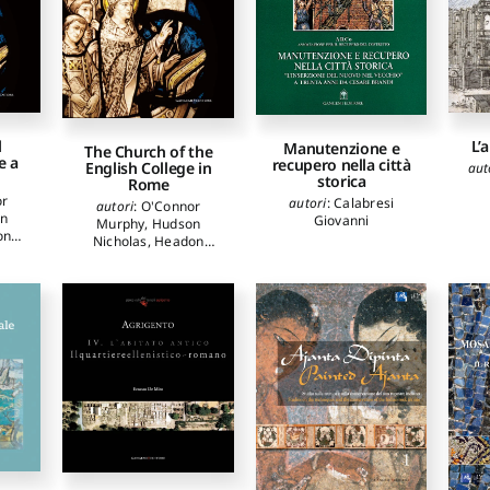
R
M
Rosi
F
Mar
Ra
An
Pro
Luci
Ter
Ste
Tas
M
S
l
L’
Manutenzione e
Ca
The Church of the
e a
recupero nella città
English College in
aut
storica
Rome
or
autori
:
Calabresi
autori
:
O'Connor
n
Giovanni
Murphy
,
Hudson
on
Nicholas
,
Headon
amon
,
Andrew
,
Duffy Eamon
,
 M.
,
Richardson Carol M.
,
oggi
Champ Judith
,
Broggi
lli
Angelo
,
Marascialli
lo
,
Sara
,
Violini Paolo
,
Riotta Claudio