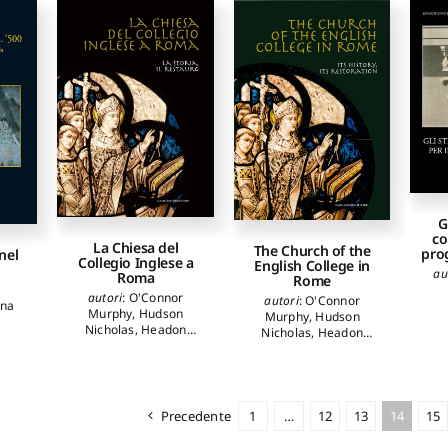
G
co
La Chiesa del
The Church of the
pro
nel
Collegio Inglese a
English College in
au
Roma
Rome
autori
:
O'Connor
autori
:
O'Connor
ana
Murphy
,
Hudson
Murphy
,
Hudson
Nicholas
,
Headon
Nicholas
,
Headon
Andrew
,
Duffy Eamon
,
Andrew
,
Duffy Eamon
,
Richardson Carol M.
,
Richardson Carol M.
,
Champ Judith
,
Broggi
Champ Judith
,
Broggi
Angelo
,
Marascialli
Angelo
,
Marascialli
Sara
,
Violini Paolo
,
Sara
,
Violini Paolo
,
Precedente
1
…
12
13
14
15
Riotta Claudio
Riotta Claudio