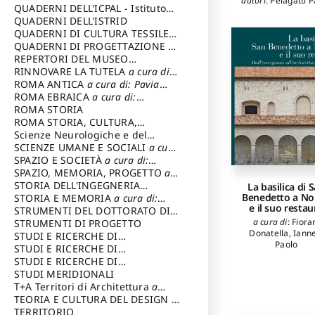
autori
:
Pelagatti P
SOSTENIBILE
QUADERNI DELL'ICPAL - Istituto
Pasqualino Maria
centrale per il restauro e la
QUADERNI DELL'ISTRID
Piquereddu Pao
conservazione del patrimonio
QUADERNI DI CULTURA TESSILE
a
Silvestrini Elisab
archivistico e librario
cura di: Crispolti Livia
QUADERNI DI PROGETTAZIONE
a
cura di: Giura Longo Tommaso
REPERTORI DEL MUSEO
CENTRALE DEL RISORGIMENTO
RINNOVARE LA TUTELA
a cura di:
a
cura di: Pizzo Marco
Cicalò Enrico
ROMA ANTICA
a cura di: Pavia
Carlo
ROMA EBRAICA
a cura di:
Procaccia Claudio
ROMA STORIA
ROMA STORIA, CULTURA,
IMMAGINE
Scienze Neurologiche e del
a cura di: Fagiolo
Marcello
Comportamento
SCIENZE UMANE E SOCIALI
a cura
di: Iannizzi Salvatore
SPAZIO E SOCIETÀ
a cura di:
Cassetti Roberto
SPAZIO, MEMORIA, PROGETTO
a
cura di: Rossi Massimo
STORIA DELL'INGEGNERIA
La basilica di 
Benedetto a No
STRUTTURALE IN ITALIA
STORIA E MEMORIA
a cura di:
a cura di:
e il suo restau
Poretti Sergio
Rossi Lauro
STRUMENTI DEL DOTTORATO DI
a cura di
:
Fiora
RICERCA IN RILIEVO E
STRUMENTI DI PROGETTO
Donatella
,
Ianne
RAPPRESENTAZIONE
STUDI E RICERCHE DI
Paolo
DELL’ARCHITETTURA E
ARCHEOLOGIA IN SICILIA
STUDI E RICERCHE DI
a cura
DELL’AMBIENTE
di: Pelagatti Paola
ARCHITETTURA del Dipartimento
STUDI E RICERCHE DI
a cura di: Migliari
Riccardo
di Architettura Università degli
ARCHITETTURA del Dipartimento
STUDI MERIDIONALI
Studi G. d' Annunzio
di Architettura Università degli
T+A Territori di Architettura
a
Studi G. d' Annunzio, Chieti-
cura di: Ramazzotti Luigi
TEORIA E CULTURA DEL DESIGN
a
Pescara
cura di: Furlanis Giuseppe
TERRITORIO
a cura di: Fusero Paolo