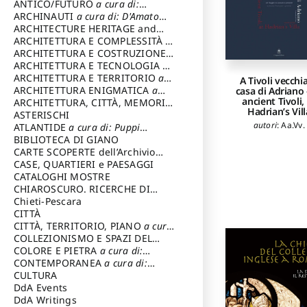
ANTICO/FUTURO
a cura di:
Calì Valentina
,
M
Varagnoli Claudio
ARCHINAUTI
a cura di: D'Amato
Pietro
,
Pernot Lau
Claudio
ARCHITECTURE HERITAGE and
Mastrocinque Atti
DESIGN
ARCHITETTURA E COMPLESSITÀ
a
Ribichini Sergi
cura di: Piva Antonio
ARCHITETTURA E COSTRUZIONE
a
Ciampini Emanuel
Pérez Jiménez Aur
cura di: Poretti Sergio
ARCHITETTURA E TECNOLOGIA
a
Monaca Mariang
cura di: Carrara Gianfranco
ARCHITETTURA E TERRITORIO
a
A Tivoli vecchia
Scibilia Anna
,
D
cura di: Pietrogrande Enrico
ARCHITETTURA ENIGMATICA
a
casa di Adriano 
Covolo Enrico
,
Sfa
ancient Tivoli,
cura di: Lenci Ruggero
ARCHITETTURA, CITTÀ, MEMORIA
Gasparro Giuli
Hadrian’s Vill
a cura di: Valeriani Enrico
ASTERISCHI
autori
:
Aa.Vv.
ATLANTIDE
a cura di: Puppi
Lionello
BIBLIOTECA DI GIANO
CARTE SCOPERTE dell’Archivio
Storico Capitolino
CASE, QUARTIERI e PAESAGGI
CATALOGHI MOSTRE
CHIAROSCURO. RICERCHE DI
STORIA E STORIA DELL'ARTE
Chieti-Pescara
a
cura di: Di Carpegna Falconieri
CITTÀ
Tommaso
CITTÀ, TERRITORIO, PIANO
a cura
di: Imbesi Giuseppe
COLLEZIONISMO E SPAZI DEL
COLLEZIONISMO
COLORE E PIETRA
a cura di:
a cura di:
Magnani Lauro
Selvaggi Giuseppe
CONTEMPORANEA
a cura di:
Gubinelli Luna
CULTURA
DdA Events
DdA Writings