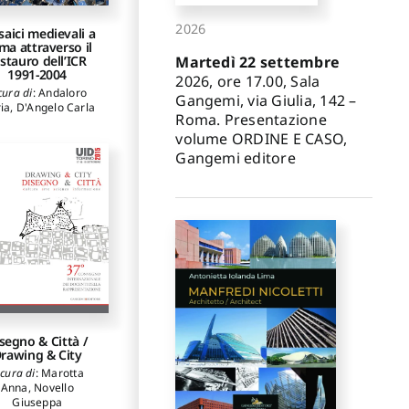
2026
aici medievali a
ma attraverso il
Martedì 22 settembre
stauro dell’ICR
1991-2004
2026, ore 17.00, Sala
cura di
:
Andaloro
Gangemi, via Giulia, 142 –
ia
,
D'Angelo Carla
Roma. Presentazione
volume ORDINE E CASO,
Gangemi editore
segno & Città /
rawing & City
 cura di
:
Marotta
Anna
,
Novello
Giuseppa