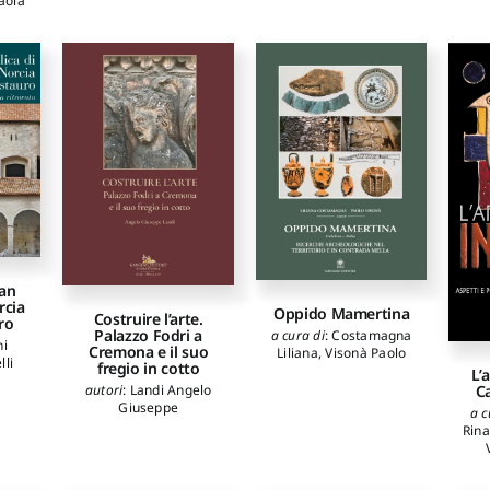
aola
nne
,
lo
,
etta
San
rcia
Oppido Mamertina
Costruire l’arte.
ro
Palazzo Fodri a
a cura di
:
Costamagna
ni
Cremona e il suo
Liliana
,
Visonà Paolo
lli
fregio in cotto
L’
C
autori
:
Landi Angelo
Giuseppe
a c
Rina