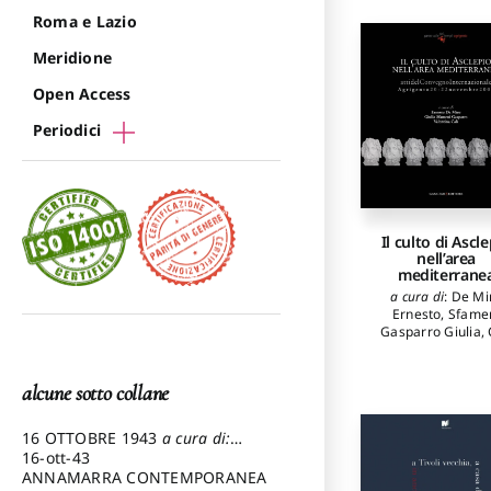
Roma e Lazio
Meridione
Open Access
Periodici
Il culto di Ascl
nell’area
mediterrane
a cura di
:
De Mi
Ernesto
,
Sfame
Gasparro Giulia
,
Valentina
autori
:
Burkert Wa
Suàrez de la To
alcune sotto collane
Emilio
,
Torelli Ma
Mantis Alexandr
Papaefthimiou Va
16 OTTOBRE 1943
a cura di:
Archontidou Aglai
Pezzetti Marcello
16-ott-43
Luca Gioia
,
Mus
ANNAMARRA CONTEMPORANEA
Luisa
,
Lippolis E