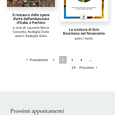
Il restauro delle opere
d’arte dell’ambasciata
d’Italia a Pechino
a cura di
:
Laurenti Maria
La scultura di Ezio
Concetta
,
Radeglia Daila
Roscitano nel Novecento
autori
:
Radeglia Daila
autori
:
Aa.Vv.
Precedente
1
2
3
4
…
29
Prossimo
Prossimi appuntamenti