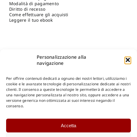
Modalità di pagamento
Diritto di recesso
Come effettuare gli acquisti
Leggere il tuo ebook
Personalizzazione alla
navigazione
Per offrire contenuti dedicati a ognuno dei nostri lettori, utilizziamo i
cookie e le avanzate tecnologie di personalizzazione dedicate ai nostri
clienti. Il consenso a queste tecnologie le permetterà di accedere a
una navigazione personalizzata al nostro sito, oppure accedere a una
Shop Gangemi Editore
-
Pagamenti Sicuri e anche Rateali
.
versione generica non ottimizzata ai suoi interessi negando il
consenso.
Catalogo Online
Accetta
CONSULTAZIONE
Catalogo Internazionale