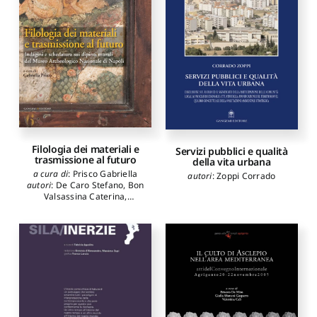
Filologia dei materiali e
Servizi pubblici e qualità
trasmissione al futuro
della vita urbana
a cura di
:
Prisco Gabriella
autori
:
Zoppi Corrado
autori
:
De Caro Stefano
,
Bon
Valsassina Caterina
,
Capponi Gisella
,
Prisco
Gabriella
,
Guglielmi Antonio
,
Giovannone Carla
,
Di
Cosimo Federica
,
Longo
Costanza
,
Luppino Angela
,
Mileti Orsola
,
Giommi
Marta
,
Giani Elisabetta
,
Giovagnoli Annamaria
,
Nugari Maria Pia
,
Gordini
Livia
,
Galotta Giulia
,