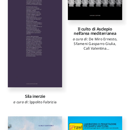
Cardinali Marco
,
De
Ruggieri Maria Beatrice
,
Talarico Fabio
,
Bianchetti
Pierluigi
,
Sidoti Giancarlo
,
Guzzo Pier Giovanni
Il culto di Asclepio
nell’area mediterranea
a cura di
:
De Miro Ernesto
,
Sfameni Gasparro Giulia
,
Calì Valentina
autori
:
Burkert Walter
,
Suàrez de la Torre Emilio
,
Torelli Mario
,
Mantis
Alexandros
,
Papaefthimiou
Vanda
,
Archontidou Aglaia
,
De Luca Gioia
,
Musso Luisa
,
Lippolis Enzo
,
Calì Valentina
,
Meli Pietro
,
Pernot Laurent
,
Mastrocinque Attilio
,
Ribichini Sergio
,
Ciampini
Sila inerzie
Emanuele M.
,
Pérez Jiménez
a cura di
:
Ippolito Fabrizia
Aurelio
,
Monaca
Mariangela
,
Scibilia Anna
,
Dal Covolo Enrico
,
Sfameni
Gasparro Giulia