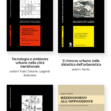
Tecnologia e ambiente
Il rinnovo urbano nella
urbano nella città
didattica dell’urbanistica
meridionale
autori
:
Aa.Vv.
autori
:
Fulci Cesare
,
Laganà
Antonino