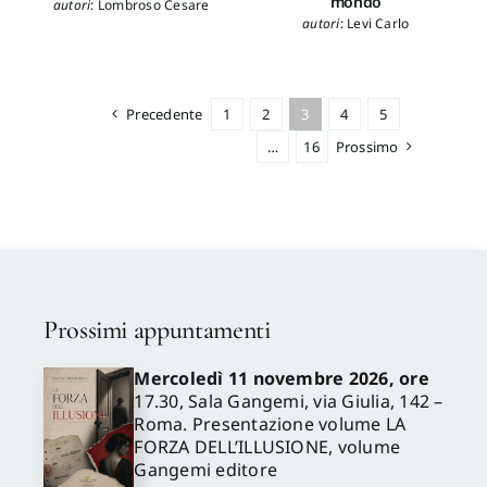
mondo
autori
:
Lombroso Cesare
autori
:
Levi Carlo
Precedente
1
2
3
4
5
…
16
Prossimo
Prossimi appuntamenti
Mercoledì 11 novembre 2026, ore
17.30, Sala Gangemi, via Giulia, 142 –
Roma. Presentazione volume LA
FORZA DELL’ILLUSIONE, volume
Gangemi editore