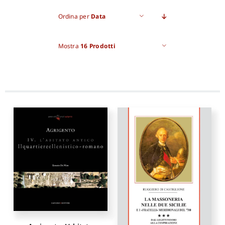
Ordina per
Data
Pro
Mostra
16 Prodotti
Gan
New