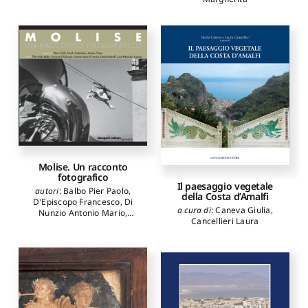
Molise. Un racconto
fotografico
Il paesaggio vegetale
autori
:
Balbo Pier Paolo
,
della Costa d’Amalfi
D'Episcopo Francesco
,
Di
a cura di
:
Caneva Giulia
,
Nunzio Antonio Mario
,
Cancellieri Laura
Natarelli Emilio
,
Petrucciani
Lagioia Lucia