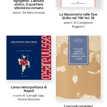
Agrigento. L’abitato
antico. Il quartiere
ellenistico-romano
autori
:
De Miro Ernesto
La Massoneria nelle Due
Sicilie nel ‘700 Vol. III
autori
:
Di Castiglione
Ruggiero
L’area metropolitana di
Napoli
a cura di
:
Carughi Ugo
,
Visone Massimo
I racconti popolari