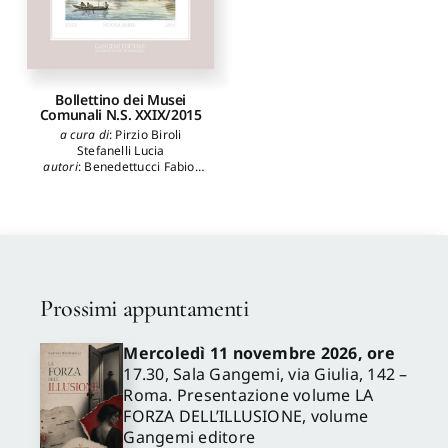
Bollettino dei Musei
Comunali N.S. XXIX/2015
a cura di
:
Pirzio Biroli
Stefanelli Lucia
autori
:
Benedettucci Fabio
,
Capanna Ernesto
,
Carloni
Rosella
,
Cirulli Beatrice
,
De
Iulis Enrico
,
De Martino
Federico
,
Debenedetti Elisa
,
Delvecchio Cristina
,
Gioia
Patrizia
,
Mantura Bruno
,
Mottinelli Niccolò Maria
,
Munzi Massimiliano
,
Pirzio
Prossimi appuntamenti
Biroli Stefanelli Lucia
,
Rodinò di Miglione Antonio
,
Strano Fulvia
,
Vai Stefania
Mercoledì 11 novembre 2026, ore
17.30, Sala Gangemi, via Giulia, 142 –
Roma. Presentazione volume LA
FORZA DELL’ILLUSIONE, volume
Gangemi editore