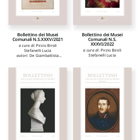
Bollettino dei Musei
Bollettino dei Musei
Comunali N.S.XXXV/2021
Comunali N.S.
XXXVI/2022
a cura di
:
Pirzio Biroli
a cura di
:
Pirzio Biroli
Stefanelli Lucia
Stefanelli Lucia
autori
:
De Giambattista
Federica
,
Zandri Giuliana
,
Strano Fulvia
,
Mottana
Annibale
,
Montefusco
Teresa
,
Panarese Laura
,
Pirzio Biroli Stefanelli Lucia
,
D'Amelio Angela Maria
,
Ficari Maurizio
,
Moreschini
Laura
,
Agati Annapaola
,
Camilli Giammei Elena