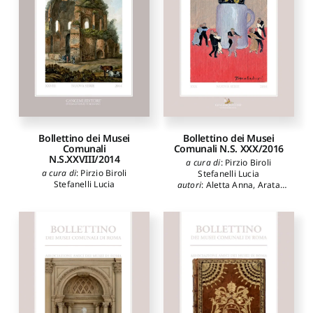
Bollettino dei Musei
Bollettino dei Musei
Comunali
Comunali N.S. XXX/2016
N.S.XXVIII/2014
a cura di
:
Pirzio Biroli
a cura di
:
Pirzio Biroli
Stefanelli Lucia
Stefanelli Lucia
autori
:
Aletta Anna
,
Arata
Francesco Paolo
,
Baroni
Simonetta
,
Bertozzi
Francesca
,
Betti Fabio
,
Calanna Giulia
,
Fiorucci
Francesca
,
Fusconi Giulia
,
Germanò Donatella
,
Martini
Annarita
,
Masini Patrizia
,
Monticelli Manuela
,
Napoletano Angela
,
Osio
Bernardino
,
Parisi Antonella
,
Pecci Federica
,
Pomata