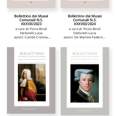
Bollettino dei Musei
Bollettino dei Musei
Comunali N.S.
Comunali N.S.
XXXVII/2023
XXXVIII/2024
a cura di
:
Pirzio Biroli
a cura di
:
Pirzio Biroli
Stefanelli Lucia
Stefanelli Lucia
autori
:
Cumbo Cristina
,
autori
:
De Martino Federico
,
Delle Cave Benedetta
,
Tozzi Simonetta
,
Ricci
Gorgone Giulia
,
Pupillo
Saverio
,
Zucconi Antonietta
Marco
,
Zucconi Antonietta
Angelica
,
Gorgone Giulia
,
Angelica
,
Maggi Edoardo
,
Miarelli Mariani Ilaria
,
Benedettucci Fabio
,
Tarelli
D'Agostino Michela
,
Carlotta
,
Misiano Susanna
,
Delvecchio Cristina
,
Liberati
Gasparri Carlo
,
Arata
Anna Maria
,
D'Amelio
Francesco Paolo
,
Marangoni
Angela Maria
,
Fusconi
Carla
Giulia
,
Arcangeli Ilaria