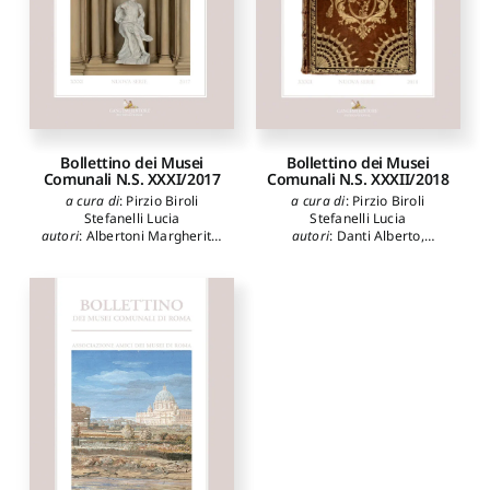
Martina
,
Serafini Isabella
,
Tittoni Maria Elisa
Bollettino dei Musei
Bollettino dei Musei
Comunali N.S. XXXI/2017
Comunali N.S. XXXII/2018
a cura di
:
Pirzio Biroli
a cura di
:
Pirzio Biroli
Stefanelli Lucia
Stefanelli Lucia
autori
:
Albertoni Margherita
,
autori
:
Danti Alberto
,
Arata Francesco Paolo
,
Distante Alessandra
,
Benocci Carla
,
Biancini
Gasparrini Carlo
,
Parziale
Laura
,
Bigi Daniele
,
Elisa
,
Tozzi Simonetta
,
Branchetti Maria Grazia
,
Carloni Rosella
,
Benincampi
Catalano Maria
,
Di Marco
Iacopo
,
Germanò Donatella
,
Fabrizio
,
Gorgone Giulia
,
Cumbo Cristina
,
Sferrazza
Liserre Francesca Romana
,
Ilaria
,
Marangoni Carla
,
Masini Patrizia
,
Pirzio Biroli
Misiano Susanna
,
Tittoni
Stefanelli Lucia
,
Pupillo
Maria Elisa
,
Pirzio Biroli
Marco
,
Saccuman Roberto
,
Stefanelli Lucia
,
Ceresa
Teodonio Marcello
,
Tittoni
Massimo
,
Pesci Flavia
,
Virno
Maria Elisa
Cinzia