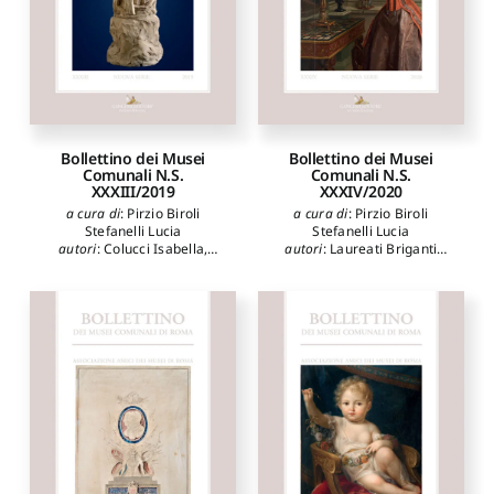
Bollettino dei Musei
Bollettino dei Musei
Comunali N.S.
Comunali N.S.
XXXIII/2019
XXXIV/2020
a cura di
:
Pirzio Biroli
a cura di
:
Pirzio Biroli
Stefanelli Lucia
Stefanelli Lucia
autori
:
Colucci Isabella
,
autori
:
Laureati Briganti
Scurto Eva
,
De Giambattista
Luisa
,
Susinno Stefano
,
Federica
,
Arata Francesco
Barroero Liliana
,
Laveissière
Paolo
,
Delvecchio Cristina
,
Sylvain
,
Butazzi Grazietta
,
Tarelli Carlotta
,
Moreschini
Mottana Annibale
,
Appolloni
Laura
,
Aletta Anna
,
Impiglia
Massimo
,
Marangoni Carla
,
Claudio
,
Benedettucci Fabio
,
Zilli Alberto
,
Picozzi Maria
Pupillo Marco
,
Del Moro
Grazia
,
Cipriani Angela
,
Maria Paola
,
Ungaro
Colucci Isabella
,
Tittoni
Lucrezia
Maria Elisa
,
Pirzio Biroli
Stefanelli Lucia
,
Scarisbrick
Diana
,
Branchetti Maria
Grazia