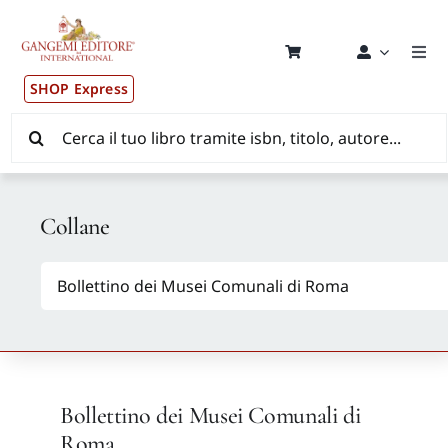
Salta
al
contenuto
Togg
Navi
SHOP Express
Pub
Cerca
per:
New
Collane
Dis
CON
New
Bollettino dei Musei Comunali di
Aut
Roma