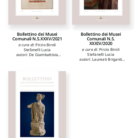
Bollettino dei Musei
Bollettino dei Musei
Comunali N.S.XXXV/2021
Comunali N.S.
XXXIV/2020
a cura di
:
Pirzio Biroli
a cura di
:
Pirzio Biroli
Stefanelli Lucia
Stefanelli Lucia
autori
:
De Giambattista
autori
:
Laureati Briganti
Federica
,
Zandri Giuliana
,
Luisa
,
Susinno Stefano
,
Strano Fulvia
,
Mottana
Barroero Liliana
,
Laveissière
Annibale
,
Montefusco
Sylvain
,
Butazzi Grazietta
,
Teresa
,
Panarese Laura
,
Mottana Annibale
,
Appolloni
Pirzio Biroli Stefanelli Lucia
,
Massimo
,
Marangoni Carla
,
D'Amelio Angela Maria
,
Zilli Alberto
,
Picozzi Maria
Ficari Maurizio
,
Moreschini
Grazia
,
Cipriani Angela
,
Laura
,
Agati Annapaola
,
Colucci Isabella
,
Tittoni
Camilli Giammei Elena
Maria Elisa
,
Pirzio Biroli
Stefanelli Lucia
,
Scarisbrick
Diana
,
Branchetti Maria
Grazia