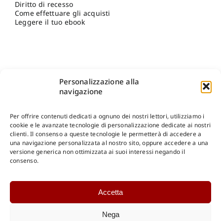
Diritto di recesso
Come effettuare gli acquisti
Leggere il tuo ebook
Personalizzazione alla
navigazione
Per offrire contenuti dedicati a ognuno dei nostri lettori, utilizziamo i
cookie e le avanzate tecnologie di personalizzazione dedicate ai nostri
clienti. Il consenso a queste tecnologie le permetterà di accedere a
una navigazione personalizzata al nostro sito, oppure accedere a una
Shop Gangemi Editore
-
Pagamenti Sicuri e anche Rateali
.
versione generica non ottimizzata ai suoi interessi negando il
consenso.
Catalogo Online
Accetta
CONSULTAZIONE
Catalogo Internazionale
Nega