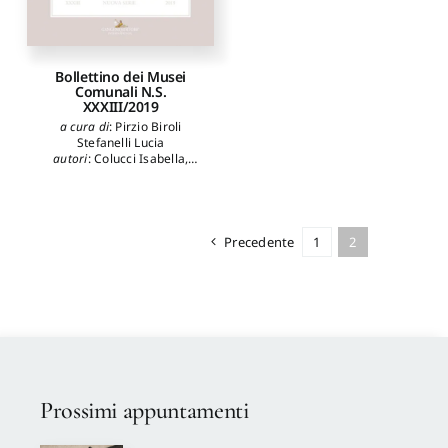
Bollettino dei Musei
Comunali N.S.
XXXIII/2019
a cura di
:
Pirzio Biroli
Stefanelli Lucia
autori
:
Colucci Isabella
,
Scurto Eva
,
De Giambattista
Federica
,
Arata Francesco
Paolo
,
Delvecchio Cristina
,
Tarelli Carlotta
,
Moreschini
Laura
,
Aletta Anna
,
Impiglia
Precedente
1
2
Claudio
,
Benedettucci Fabio
,
Pupillo Marco
,
Del Moro
Maria Paola
,
Ungaro
Lucrezia
Prossimi appuntamenti