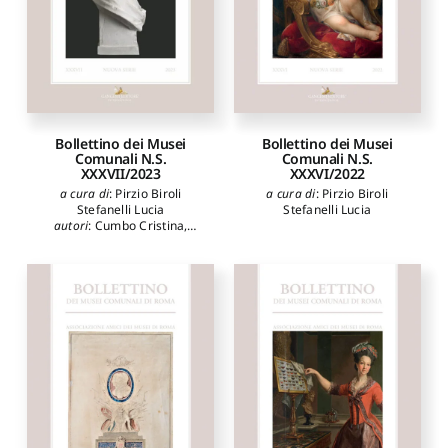
Bollettino dei Musei
Bollettino dei Musei
Comunali N.S.
Comunali N.S.
XXXVII/2023
XXXVI/2022
a cura di
:
Pirzio Biroli
a cura di
:
Pirzio Biroli
Stefanelli Lucia
Stefanelli Lucia
autori
:
Cumbo Cristina
,
Delle Cave Benedetta
,
Gorgone Giulia
,
Pupillo
Marco
,
Zucconi Antonietta
Angelica
,
Maggi Edoardo
,
Benedettucci Fabio
,
Tarelli
Carlotta
,
Misiano Susanna
,
Gasparri Carlo
,
Arata
Francesco Paolo
,
Marangoni
Carla