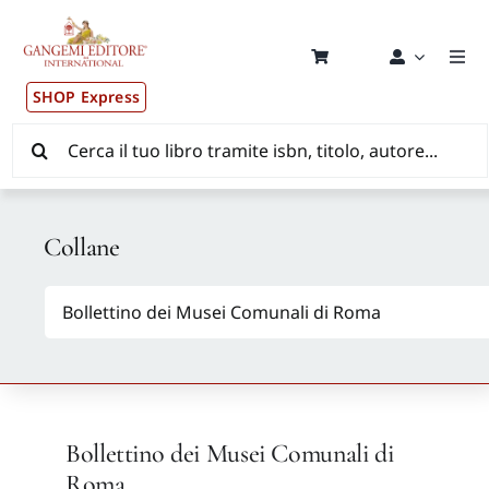
Salta
al
contenuto
Togg
Navi
SHOP Express
Pub
Cerca
per:
New
Collane
Dis
CON
New
Bollettino dei Musei Comunali di
Aut
Roma