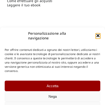
Come effettuare gli acquisti
Leggere il tuo ebook
Personalizzazione alla
navigazione
Per offrire contenuti dedicati a ognuno dei nostri lettori, utilizziamo i
cookie e le avanzate tecnologie di personalizzazione dedicate ai nostri
clienti. Il consenso a queste tecnologie le permetterà di accedere a
una navigazione personalizzata al nostro sito, oppure accedere a una
Shop Gangemi Editore
-
Pagamenti Sicuri e anche Rateali
.
versione generica non ottimizzata ai suoi interessi negando il
consenso.
Catalogo Online
Accetta
CONSULTAZIONE
Catalogo Internazionale
Nega
Catalogo Online