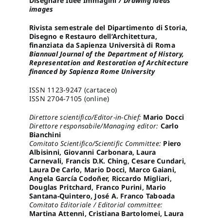
Disegnare Idee Immagini
/ Drawing ideas
images
Pro
Rivista semestrale del Dipartimento di Storia,
Disegno e Restauro dell’Architettura,
finanziata da Sapienza Università di Roma
Biannual Journal of the Department of History,
Gan
Representation and Restoration of Architecture
financed by Sapienza Rome University
New
ISSN 1123-9247 (cartaceo)
ISSN 2704-7105 (online)
Direttore scientifico/Editor-in-Chief:
Mario Docci
Direttore responsabile/Managing editor:
Carlo
Bianchini
Comitato Scientifico/Scientific Committee:
Piero
Albisinni, Giovanni Carbonara, Laura
Carnevali, Francis D.K. Ching, Cesare Cundari,
Laura De Carlo, Mario Docci, Marco Gaiani,
Angela García Codoñer, Riccardo Migliari,
Douglas Pritchard, Franco Purini, Mario
Santana-Quintero, José A. Franco Taboada
Comitato Editoriale / Editorial committee:
Martina Attenni, Cristiana Bartolomei, Laura