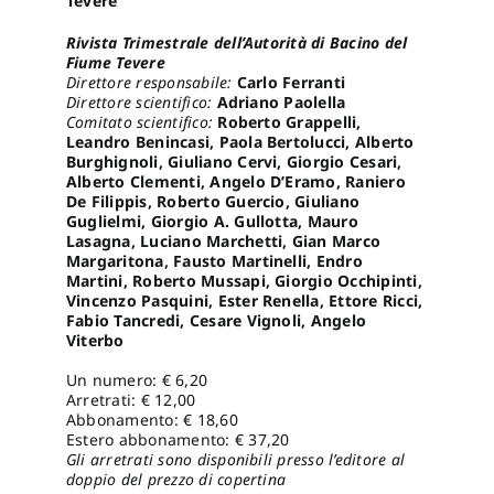
Tevere
Rivista Trimestrale dell’Autorità di Bacino del
Pro
Fiume Tevere
Direttore responsabile:
Carlo Ferranti
Direttore scientifico:
Adriano Paolella
Comitato scientifico:
Roberto Grappelli,
Gan
Leandro Benincasi, Paola Bertolucci, Alberto
Burghignoli, Giuliano Cervi, Giorgio Cesari,
Alberto Clementi, Angelo D’Eramo, Raniero
New
De Filippis, Roberto Guercio, Giuliano
Guglielmi, Giorgio A. Gullotta, Mauro
Lasagna, Luciano Marchetti, Gian Marco
Margaritona, Fausto Martinelli, Endro
Martini, Roberto Mussapi, Giorgio Occhipinti,
Vincenzo Pasquini, Ester Renella, Ettore Ricci,
Fabio Tancredi, Cesare Vignoli, Angelo
Viterbo
Un numero: € 6,20
Arretrati: € 12,00
Abbonamento: € 18,60
Estero abbonamento: € 37,20
Gli arretrati sono disponibili presso l’editore al
doppio del prezzo di copertina