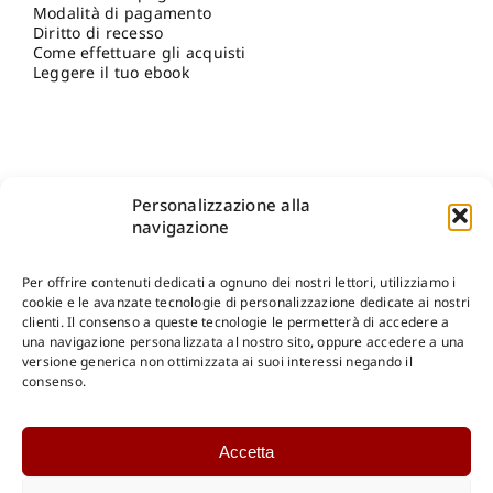
Modalità di pagamento
Diritto di recesso
Come effettuare gli acquisti
Leggere il tuo ebook
Personalizzazione alla
navigazione
Per offrire contenuti dedicati a ognuno dei nostri lettori, utilizziamo i
cookie e le avanzate tecnologie di personalizzazione dedicate ai nostri
clienti. Il consenso a queste tecnologie le permetterà di accedere a
una navigazione personalizzata al nostro sito, oppure accedere a una
Shop Gangemi Editore
-
Pagamenti Sicuri e anche Rateali
.
versione generica non ottimizzata ai suoi interessi negando il
consenso.
Catalogo Online
Accetta
CONSULTAZIONE
Catalogo Internazionale