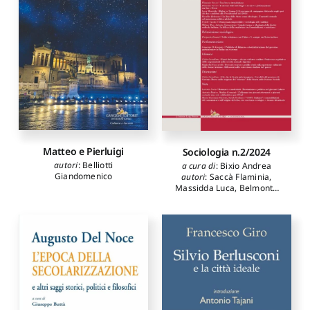
Matteo e Pierluigi
Sociologia n.2/2024
autori
:
Belliotti
a cura di
:
Bixio Andrea
Giandomenico
autori
:
Saccà Flaminia
,
Massidda Luca
,
Belmonte
Rosalba
,
Cuculo Fedele
,
Meo
Milena
,
Tramontana
Antonio
,
Donati Pierpaolo
,
Di Gaspare Giuseppe
,
Castellano Clelia
,
Frascarelli
Raffaella
,
Serra Lorenzo
,
Panico Antonio
,
Germanà
Mathia
,
Onorati Maria
Giovanna
,
Siciliano Sarah