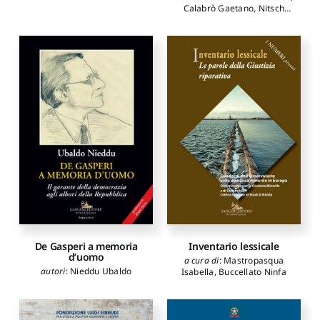
Calabrò Gaetano
,
Nitsch
Carlo
,
Ridolfi Giorgio
,
D'Aniello Fernando
,
Bixio
Andrea
,
Mangiarotti
Frugiuele Gabriella
,
Sparano
Eleonora
,
Giorgi Luigi
,
Bevilacqua Stefania
Adriana
,
Guglielmi Marco
,
Gurashi Romina
,
Maretti
Mara
,
Donadoni Paolo
,
Bettinelli Elena
,
Sanfelici
Mara
,
Corsale Massimo
,
Merico Maurizio
De Gasperi a memoria
Inventario lessicale
d’uomo
a cura di
:
Mastropasqua
autori
:
Nieddu Ubaldo
Isabella
,
Buccellato Ninfa