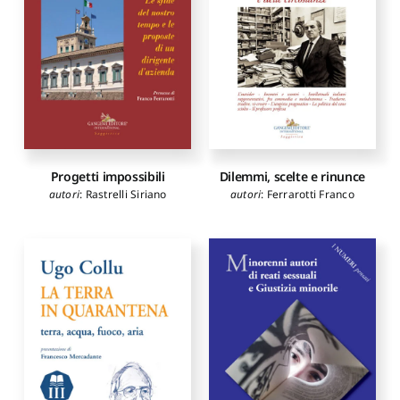
Burgalassi Marco
,
Corleto
Carmela
,
Mazzuca Lucia
,
Chirone Maria Paola
,
Perra
Caterina
,
Lobascio
Domenico
,
Rana Ippolita
,
Monaco Angelo
,
Casiello
Maria
,
Cuzzocrea Daniela
,
Mercantini Alessandra
,
Pinna Gianni
,
Venti Liborio
,
Marchetti Ilaria
,
Lussignoli
Massimo
,
Cattaruzzi
Alessandra
,
Tomasoni
Progetti impossibili
Dilemmi, scelte e rinunce
Michele
autori
:
Rastrelli Siriano
autori
:
Ferrarotti Franco