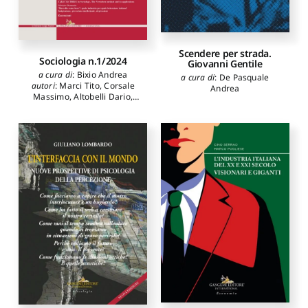
Scendere per strada.
Sociologia n.1/2024
Giovanni Gentile
a cura di
:
Bixio Andrea
a cura di
:
De Pasquale
autori
:
Marci Tito
,
Corsale
Andrea
Massimo
,
Altobelli Dario
,
Bixio Andrea
,
Iagulli Paolo
,
Gandini Ester Marisa
,
Zocchi
Angela Maria
,
Castellano
Clelia