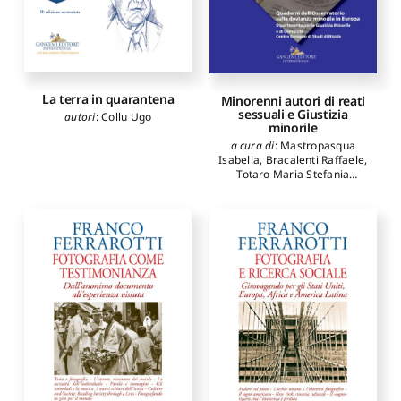
La terra in quarantena
Minorenni autori di reati
sessuali e Giustizia
autori
:
Collu Ugo
minorile
a cura di
:
Mastropasqua
Isabella
,
Bracalenti Raffaele
,
Totaro Maria Stefania
autori
:
Mastropasqua
Isabella
,
Totaro Maria
Stefania
,
Rao Roberta
,
Attar
Alessia
,
Muntoni Elisa
,
Bracalenti Raffaele
,
Barberis Giuseppina
,
Balestrieri Attilio
,
Morlacchini Filippo
,
Marras
Giorgio
,
Pisano Luca
,
Urrai
Irene
,
Cacciapuoti
Giuseppe
,
Cuzzocrea
Daniela
,
Cattaruzzi
Alessandra
,
Ciulla Giuseppe
,
Geraci Santina
,
Barbuto
Andrea
,
Petrillo Mirella