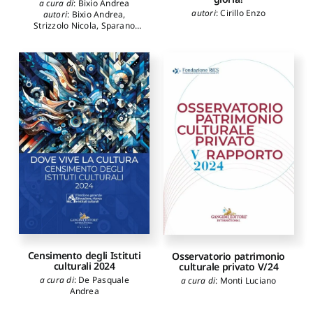
a cura di
:
Bixio Andrea
autori
:
Cirillo Enzo
autori
:
Bixio Andrea
,
Strizzolo Nicola
,
Sparano
Eleonora
,
Dominici Piero
,
Cossi Gianugo
,
Zocchi
Angela Maria
,
De Angelis
Maria Chiara
,
Velardi
Andrea
,
Golob Tea
,
Gurashi
Romina
,
Makarovic Matej
,
Ferrari Giovannipaolo
,
Diana Paolo
,
Tibursi
Francesco
,
Castellano Clelia
,
Pascali Michelangelo
,
Dino
Alessandra
,
Martinelli
Monica
,
Scotti Simona
,
Vignola Marta
Censimento degli Istituti
Osservatorio patrimonio
culturali 2024
culturale privato V/24
a cura di
:
De Pasquale
a cura di
:
Monti Luciano
Andrea