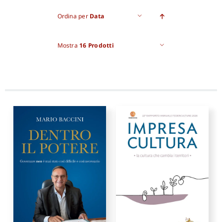
Ordina per
Data
Pro
Mostra
16 Prodotti
Gan
New