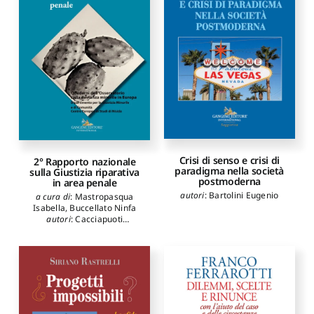
Crisi di senso e crisi di
2° Rapporto nazionale
paradigma nella società
sulla Giustizia riparativa
postmoderna
in area penale
autori
:
Bartolini Eugenio
a cura di
:
Mastropasqua
Isabella
,
Buccellato Ninfa
autori
:
Cacciapuoti
Giuseppe
,
Specchia Sonia
,
Mannozzi Grazia
,
Ceretti
Adolfo
,
Colombo Gherardo
,
Scivoletto Chiara
,
Maci
Francesca
,
Vezzadini
Susanna
,
Garbarino
Francesca
,
Giulini Paolo
,
Bracalenti Raffaele
,