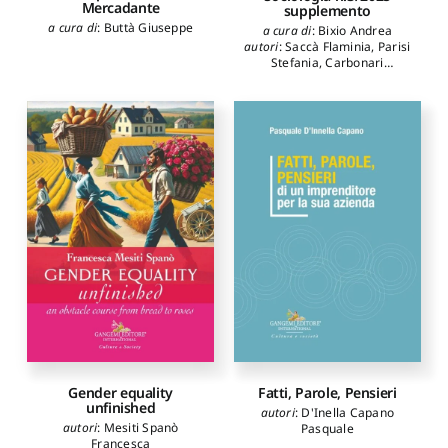
Mercadante
supplemento
a cura di
:
Buttà Giuseppe
a cura di
:
Bixio Andrea
autori
:
Saccà Flaminia
,
Parisi
Stefania
,
Carbonari
Maddalena
,
Massidda Luca
,
Belmonte Rosalba
,
Mangiarotti Frugiuele
Gabriella
,
Ciampi Marina
,
De Benedetti Mario
,
Buccioni Rossano
,
D'Alessandro Simone
,
Berzano Luigi
,
Cannavò
Paola
,
Nuvolatti Giampaolo
,
Roldán Verónica
Gender equality
Fatti, Parole, Pensieri
unfinished
autori
:
D'Inella Capano
autori
:
Mesiti Spanò
Pasquale
Francesca