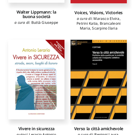
Walter Lippmann: la
Voices, Visions, Victories
buona società
a cura di
:
Marasco Elvira
,
a cura di
:
Buttà Giuseppe
Petrini Katia
,
Brancaleoni
Maria
,
Scarpino Ilaria
Vivere in sicurezza
Verso la città amichevole
autori
:
Lerario Antonio
a cura di
:
Benigni Laura
,