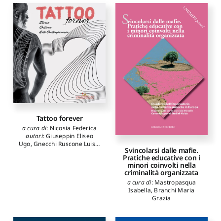
Bongermino Rosa
,
Bracalenti Raffaele
,
Buccellato Ninfa
,
Calabria
Michela
,
Faccenda Nicoletta
,
Gallo Monica
,
Iaculo
Giuseppe
,
Lucca Rosa
,
Manco Giuseppina
,
Mander
Roberto
,
Mastropasqua
Isabella
,
Ragusa Adriana
,
Soave Lucio Ferdinando
,
Vermeil Valeria
,
Welish
Wilma
,
Zurru Carla
Tattoo forever
a cura di
:
Nicosia Federica
autori
:
Giuseppin Eliseo
Ugo
,
Gnecchi Ruscone Luisa
,
Svincolarsi dalle mafie.
Manzo Marco
,
Oliva Achille
Pratiche educative con i
Bonito
minori coinvolti nella
criminalità organizzata
a cura di
:
Mastropasqua
Isabella
,
Branchi Maria
Grazia