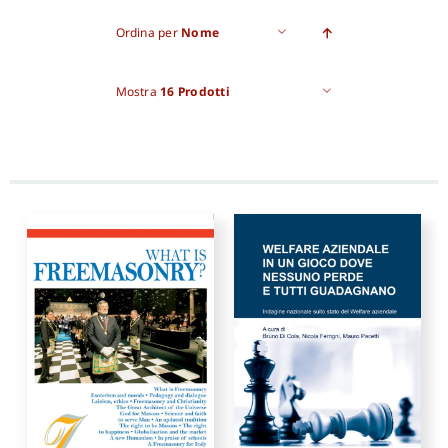
Ordina per
Nome
Pro
Mostra
16 Prodotti
Gan
New