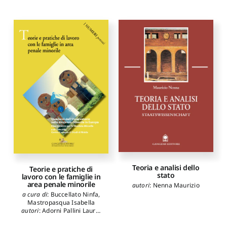
Teoria e analisi dello
Teorie e pratiche di
stato
lavoro con le famiglie in
area penale minorile
autori
:
Nenna Maurizio
a cura di
:
Buccellato Ninfa
,
Mastropasqua Isabella
autori
:
Adorni Pallini Laura
,
Amendolea Anna
,
Aprea
Antonio
,
Balestrieri Attilio
,