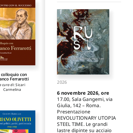
onia
,
Mannozzi
zia
,
Ceretti Adolfo
,
lombo Gherardo
,
oletto Chiara
,
Maci
ancesca
,
Vezzadini
sanna
,
Garbarino
rancesca
,
Giulini
aolo
,
Bracalenti
ffaele
,
Burgalassi
Marco
,
Corleto
armela
,
Mazzuca
ia
,
Chirone Maria
la
,
Perra Caterina
,
bascio Domenico
,
 Ippolita
,
Monaco
elo
,
Casiello Maria
,
 colloquio con
zzocrea Daniela
,
anco Ferrarotti
2026
antini Alessandra
,
a cura di
:
Sicari
nna Gianni
,
Venti
Carmelina
iborio
,
Marchetti
6 novembre 2026, ore
laria
,
Lussignoli
17.00, Sala Gangemi, via
ssimo
,
Cattaruzzi
Giulia, 142 – Roma.
ssandra
,
Tomasoni
Presentazione
Michele
REVOLUTIONARY UTOPIA
STEEL TIME. Le grandi
lastre dipinte su acciaio