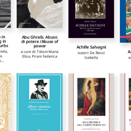
 in
Abu Ghraib. Abuso
g in
di potere /Abuse of
urbs
power
Achille Salvagni
A
lenda
,
a cura di
:
Tittoni Maria
autori
:
De Renzi
do
Elisa
,
Pirani Federica
a
Isabella
o
tti
o