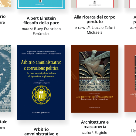
rio
Alla ricerca del corpo
A
Albert Einstein
perduto
p
are
filosofo della pace
a cura di
:
Liuccio Tafuri
aut
autori
:
Buey Francisco
Michaela
Fenàndez
tale
Architettura e
massoneria
nco
Arbitrio
L’
autori
:
Fagiolo
amministrativo e