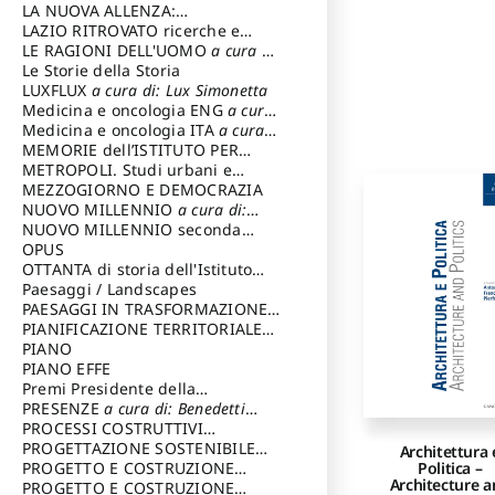
LA NUOVA ALLENZA:
ARCHITETTURA & AMBIENTE
LAZIO RITROVATO ricerche e
restauri
LE RAGIONI DELL'UOMO
a cura di:
Lombardi Satriani Luigi
Le Storie della Storia
LUXFLUX
a cura di: Lux Simonetta
Medicina e oncologia ENG
a cura
di: Lopez Massimo
Medicina e oncologia ITA
a cura
di: Lopez Massimo
MEMORIE dell’ISTITUTO PER
STORIA DEL RISORGIMENTO
METROPOLI. Studi urbani e
regionali
MEZZOGIORNO E DEMOCRAZIA
NUOVO MILLENNIO
a cura di:
Capaldo Pellegrino
NUOVO MILLENNIO seconda
serie
OPUS
a cura di: Mercadante
Francesco
OTTANTA di storia dell'Istituto
storia dell’Istituto
Paesaggi / Landscapes
a cura di:
Cavalieri Patrizia
PAESAGGI IN TRASFORMAZIONE
a
cura di: Corti Enrico A.
PIANIFICAZIONE TERRITORIALE
URBANISTICA ED AMBIENTALE
PIANO
a
cura di: Costa Enrico
PIANO EFFE
Premi Presidente della
Repubblica
PRESENZE
a cura di: Benedetti
Sandro
PROCESSI COSTRUTTIVI
DELL'ARCHITETTURA
PROGETTAZIONE SOSTENIBILE
a cura di:
Architettura 
Politica –
Ippoliti Alessandro
PARTECIPATA
PROGETTO E COSTRUZIONE
Architecture 
DELL’ARCHITETTURA
PROGETTO E COSTRUZIONE