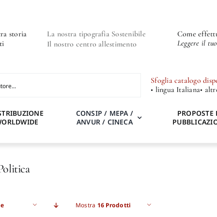
ra storia
La nostra tipografia Sostenibile
Come effettu
Leggere il tu
ti
Il nostro centro allestimento
Sfoglia catalogo disp
• lingua Italiana
• alt
STRIBUZIONE
CONSIP / MEPA /
PROPOSTE 
WORLDWIDE
ANVUR / CINECA
PUBBLICAZI
Politica
e
Mostra
16 Prodotti