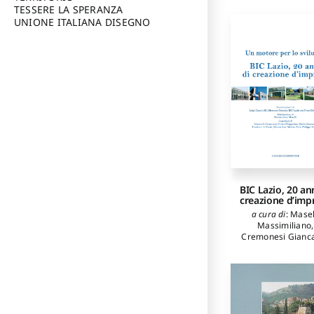
TESSERE LA SPERANZA
UNIONE ITALIANA DISEGNO
BIC Lazio, 20 ann
creazione d’imp
a cura di
:
Masel
Massimiliano
,
Cremonesi Gianca
D'Agostino Enri
Giannoni Mario
Presti Gianluca
,
Silvano
,
Turi Stef
Vanrie Philipp
autori
:
Campitelli 