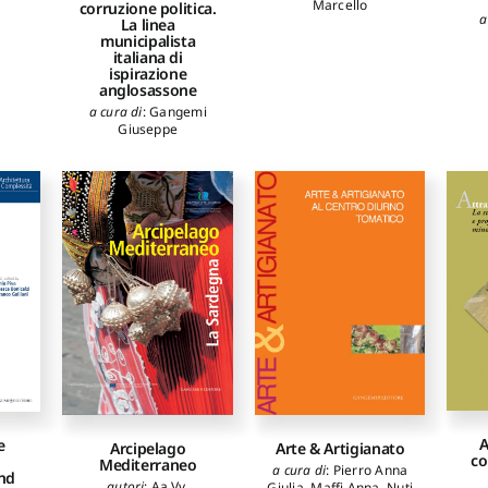
Marcello
corruzione politica.
a
La linea
municipalista
italiana di
ispirazione
anglosassone
a cura di
:
Gangemi
Giuseppe
A
e
Arcipelago
Arte & Artigianato
co
Mediterraneo
a cura di
:
Pierro Anna
and
autori
:
Aa.Vv.
Giulia
,
Maffi Anna
,
Nuti