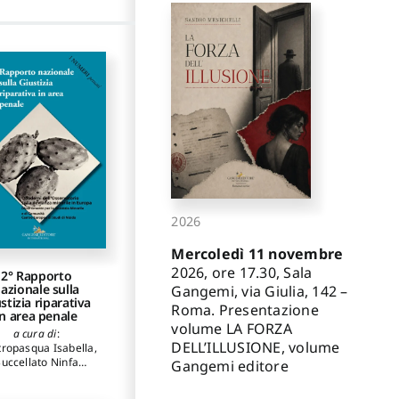
2026
Mercoledì 11 novembre
2026, ore 17.30, Sala
2° Rapporto
azionale sulla
Gangemi, via Giulia, 142 –
stizia riparativa
Roma. Presentazione
in area penale
volume LA FORZA
a cura di
:
DELL’ILLUSIONE, volume
ropasqua Isabella
,
uccellato Ninfa
Gangemi editore
tori
:
Cacciapuoti
useppe
,
Specchia