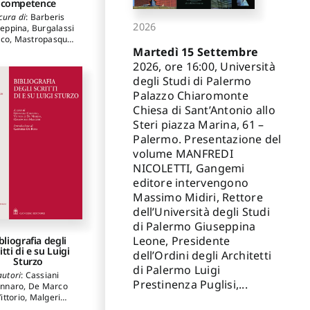
competence
cura di
:
Barberis
2026
seppina
,
Burgalassi
co
,
Mastropasqua
Martedì 15 Settembre
Isabella
utori
:
Burgalassi
2026, ore 16:00, Università
rco
,
Ceròn i Riera
degli Studi di Palermo
Marc
,
Gaggiani
Palazzo Chiaromonte
Mariacristina
,
aniello Mariarita
,
Chiesa di Sant’Antonio allo
ropasqua Isabella
,
Steri piazza Marina, 61 –
rdeglia Silvana
,
Palermo. Presentazione del
lto Raffaele
,
Rupil
Maria
,
Sturniolo
volume MANFREDI
Giuditta
NICOLETTI, Gangemi
editore intervengono
Massimo Midiri, Rettore
dell’Università degli Studi
di Palermo Giuseppina
Leone, Presidente
bliografia degli
itti di e su Luigi
dell’Ordini degli Architetti
Sturzo
di Palermo Luigi
autori
:
Cassiani
Prestinenza Puglisi,...
nnaro
,
De Marco
ittorio
,
Malgeri
Giampaolo