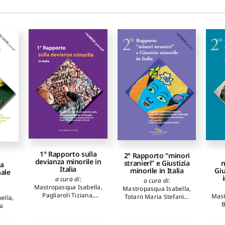
1° Rapporto sulla
2° Rapporto “minori
devianza minorile in
stranieri” e Giustizia
n
la
Italia
minorile in Italia
Giu
ale
a cura di
:
a cura di
:
Mastropasqua Isabella
,
Mastropasqua Isabella
,
Pagliaroli Tiziana
,
Mast
Totaro Maria Stefania
,
ella
,
Totaro Maria Stefania
B
Barberis Giuseppina
fa
autori
:
Mastropasqua
au
autori
:
Mastropasqua
Isabella
,
Pagliaroli
Gi
Isabella
,
Totaro Maria