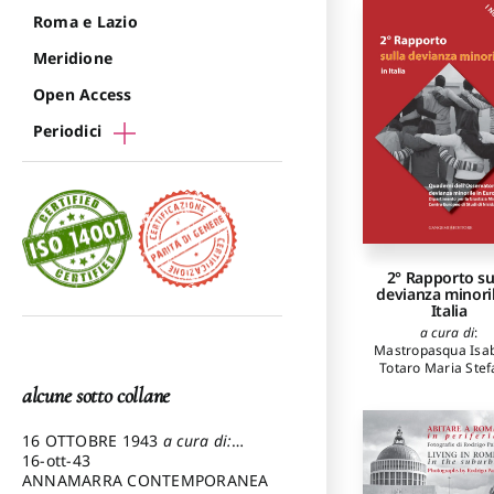
Roma e Lazio
Meridione
Open Access
Periodici
2° Rapporto su
devianza minoril
Italia
a cura di
:
Mastropasqua Isab
Totaro Maria Stef
alcune sotto collane
16 OTTOBRE 1943
a cura di:
Pezzetti Marcello
16-ott-43
ANNAMARRA CONTEMPORANEA