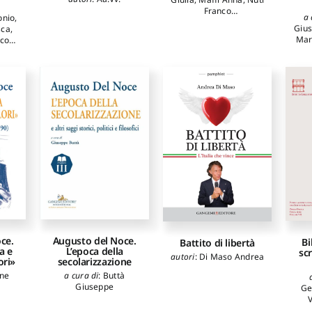
Franco
a 
onio
,
autori
:
Aa.Vv.
Giu
sca
,
Mar
nco
nio
,
a
sca
,
Ma
rlo
,
o
,
ano
,
Manc
cchi
Mast
i
Mo
n
Occu
cci
oli
i
hi
rba
i
cio
t
Joe
,
ce.
Augusto del Noce.
Bi
Battito di libertà
ca e
L’epoca della
scr
an-
autori
:
Di Maso Andrea
ori»
secolarizzazione
so
iani
one
a cura di
:
Buttà
Giuseppe
Ge
V