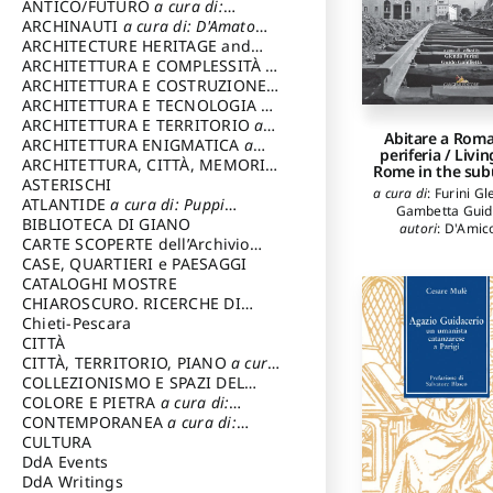
ANTICO/FUTURO
a cura di:
Varagnoli Claudio
ARCHINAUTI
a cura di: D'Amato
Claudio
ARCHITECTURE HERITAGE and
DESIGN
ARCHITETTURA E COMPLESSITÀ
a
cura di: Piva Antonio
ARCHITETTURA E COSTRUZIONE
a
cura di: Poretti Sergio
ARCHITETTURA E TECNOLOGIA
a
cura di: Carrara Gianfranco
ARCHITETTURA E TERRITORIO
a
Abitare a Roma
cura di: Pietrogrande Enrico
ARCHITETTURA ENIGMATICA
a
periferia / Livin
cura di: Lenci Ruggero
ARCHITETTURA, CITTÀ, MEMORIA
Rome in the sub
a cura di: Valeriani Enrico
ASTERISCHI
a cura di
:
Furini G
ATLANTIDE
a cura di: Puppi
Gambetta Gui
Lionello
BIBLIOTECA DI GIANO
autori
:
D'Amic
CARTE SCOPERTE dell’Archivio
Stefano
,
Ferraro
Storico Capitolino
CASE, QUARTIERI e PAESAGGI
Franco
,
Sirlet
Francesco
CATALOGHI MOSTRE
CHIAROSCURO. RICERCHE DI
STORIA E STORIA DELL'ARTE
Chieti-Pescara
a
cura di: Di Carpegna Falconieri
CITTÀ
Tommaso
CITTÀ, TERRITORIO, PIANO
a cura
di: Imbesi Giuseppe
COLLEZIONISMO E SPAZI DEL
COLLEZIONISMO
COLORE E PIETRA
a cura di:
a cura di:
Magnani Lauro
Selvaggi Giuseppe
CONTEMPORANEA
a cura di:
Gubinelli Luna
CULTURA
DdA Events
DdA Writings