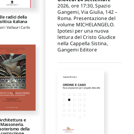
2026, ore 17:30, Spazio
Gangemi, Via Giulia, 142 –
lle radici della
Roma. Presentazione del
olitica italiana
volume MICHELANGELO.
ori
:
Vallauri Carlo
Ipotesi per una nuova
lettura del Cristo Giudice
nella Cappella Sistina,
Gangemi Editore
Architettura e
Massoneria.
esoterismo della
costruzione