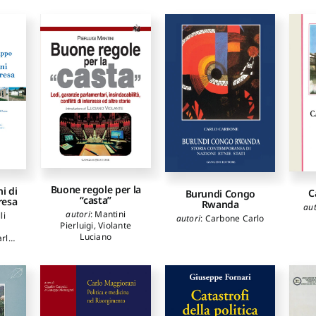
Buone regole per la
i di
C
Burundi Congo
“casta”
resa
Rwanda
aut
autori
:
Mantini
li
autori
:
Carbone Carlo
Pierluigi
,
Violante
Luciano
rlo
,
co
,
,
Lo
Susi
ano
,
e
Luigi
,