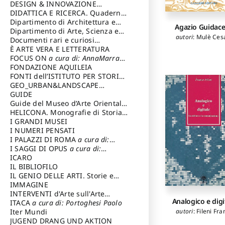
DESIGN & INNOVAZIONE
TECNOLOGICA
DIDATTICA E RICERCA. Quaderni
a cura di: Vallicelli
Andrea
della Scuola
Dipartimento di Architettura e
Agazio Guidace
Analisi della Città Mediterranea
Dipartimento di Arte, Scienza e
autori
:
Mulè Ces
Tecnica del Costuire
Documenti rari e curiosi
dall'Archivio Segreto
È ARTE VERA E LETTERATURA
FOCUS ON
a cura di: AnnaMarra
Contemporanea
FONDAZIONE AQUILEIA
FONTI dell’ISTITUTO PER STORIA
DEL RISORGIMENTO
GEO_URBAN&LANDSCAPE
PLANNING (GULP)
GUIDE
a cura di:
Trusiani Elio
Guide del Museo d’Arte Orientale
“Giuseppe Tucci”
HELICONA. Monografie di Storia
dell'Arte
I GRANDI MUSEI
a cura di: Gallo Marco
I NUMERI PENSATI
I PALAZZI DI ROMA
a cura di:
Ippoliti Alessandro
I SAGGI DI OPUS
a cura di:
Scalesse Tommaso
ICARO
IL BIBLIOFILO
IL GENIO DELLE ARTI. Storie e
interpretazione
IMMAGINE
INTERVENTI d'Arte sull'Arte
Analogico e digi
dedicata alla cultura della
ITACA
a cura di: Portoghesi Paolo
autori
:
Fileni Fra
conservazione d’arte
Iter Mundi
a cura di:
Fondazione Paola Droghetti onlus
JUGEND DRANG UND AKTION