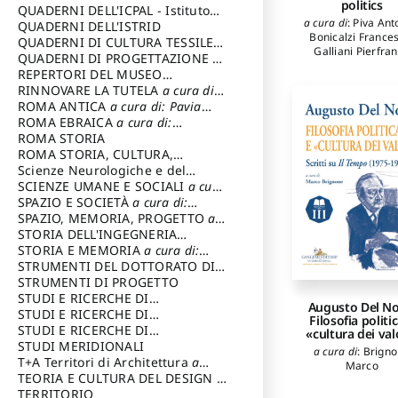
politics
SOSTENIBILE
QUADERNI DELL'ICPAL - Istituto
a cura di
:
Piva Ant
centrale per il restauro e la
QUADERNI DELL'ISTRID
Bonicalzi France
conservazione del patrimonio
QUADERNI DI CULTURA TESSILE
a
Galliani Pierfra
archivistico e librario
cura di: Crispolti Livia
QUADERNI DI PROGETTAZIONE
a
autori
:
Piva Anto
cura di: Giura Longo Tommaso
REPERTORI DEL MUSEO
Bonicalzi France
CENTRALE DEL RISORGIMENTO
RINNOVARE LA TUTELA
a cura di:
a
Palermo Pier Ca
cura di: Pizzo Marco
Cicalò Enrico
ROMA ANTICA
a cura di: Pavia
Ornaghi Lorenz
Carlo
ROMA EBRAICA
a cura di:
Tagliagambe Silv
Purini Franco
,
Bo
Procaccia Claudio
ROMA STORIA
Gianluca
,
Cerut
ROMA STORIA, CULTURA,
Mauro
,
Bauma
IMMAGINE
Scienze Neurologiche e del
a cura di: Fagiolo
Zygmunt
,
Baldu
Marcello
Comportamento
SCIENZE UMANE E SOCIALI
a cura
Alessandro
,
Cig
di: Iannizzi Salvatore
SPAZIO E SOCIETÀ
a cura di:
Vittorio
,
Facion
Cassetti Roberto
SPAZIO, MEMORIA, PROGETTO
a
Silvano
,
Maiocc
cura di: Rossi Massimo
STORIA DELL'INGEGNERIA
Maria Teresa
,
E
STRUTTURALE IN ITALIA
STORIA E MEMORIA
a cura di:
a cura di:
Valeria
,
Pasqu
Gabriele
,
Sambri
Poretti Sergio
Rossi Lauro
STRUMENTI DEL DOTTORATO DI
Carlos
,
Guallar
RICERCA IN RILIEVO E
STRUMENTI DI PROGETTO
Vicente
,
Coenen 
RAPPRESENTAZIONE
STUDI E RICERCHE DI
Augusto Del No
Caputo Paolo
,
DELL’ARCHITETTURA E
ARCHEOLOGIA IN SICILIA
STUDI E RICERCHE DI
a cura
Filosofia politi
Wunenburger Je
DELL’AMBIENTE
di: Pelagatti Paola
ARCHITETTURA del Dipartimento
STUDI E RICERCHE DI
a cura di: Migliari
«cultura dei val
Jacques
,
Dalmas
Riccardo
di Architettura Università degli
ARCHITETTURA del Dipartimento
STUDI MERIDIONALI
Gianfranco
,
Gall
a cura di
:
Brign
Studi G. d' Annunzio
di Architettura Università degli
T+A Territori di Architettura
a
Pierfranco
Marco
Studi G. d' Annunzio, Chieti-
cura di: Ramazzotti Luigi
TEORIA E CULTURA DEL DESIGN
a
Pescara
cura di: Furlanis Giuseppe
TERRITORIO
a cura di: Fusero Paolo