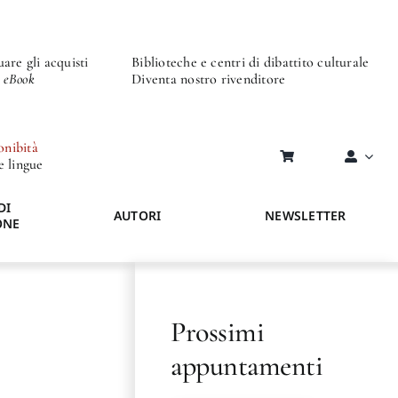
are gli acquisti
Biblioteche e centri di dibattito culturale
o eBook
Diventa nostro rivenditore
onibità
re lingue
DI
AUTORI
NEWSLETTER
ONE
Prossimi
appuntamenti