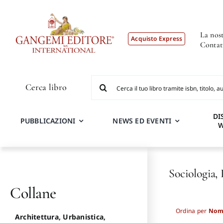
Salta
al
contenuto
La nost
Acquisto Express
Contat
Cerca
Cerca libro
per:
DI
PUBBLICAZIONI
NEWS ED EVENTI
Sociologia, 
Collane
Ordina per
Nom
Architettura, Urbanistica,