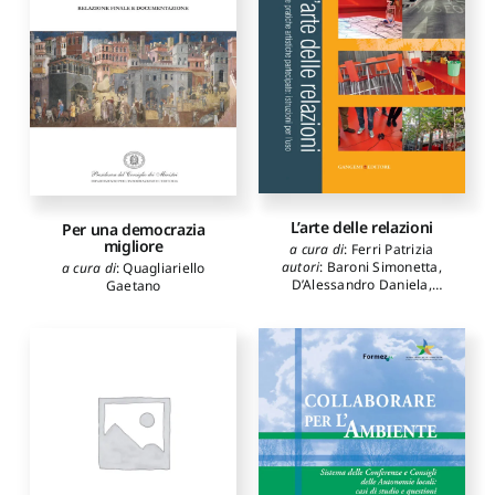
L’arte delle relazioni
Per una democrazia
migliore
a cura di
:
Ferri Patrizia
autori
:
Baroni Simonetta
,
a cura di
:
Quagliariello
D’Alessandro Daniela
,
Gaetano
Fiorillo Franco
,
Lo Russo
Gerardo
,
Pietromarchi
Bartolomeo