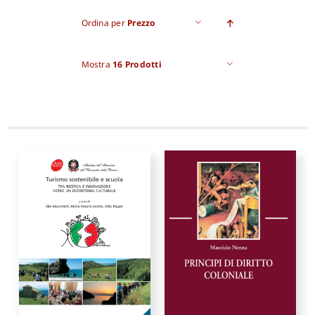
Ordina per
Prezzo
Pro
Mostra
16 Prodotti
Gan
New