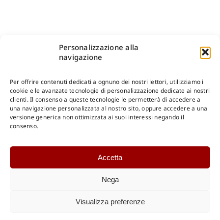
Personalizzazione alla
navigazione
Per offrire contenuti dedicati a ognuno dei nostri lettori, utilizziamo i
cookie e le avanzate tecnologie di personalizzazione dedicate ai nostri
clienti. Il consenso a queste tecnologie le permetterà di accedere a
una navigazione personalizzata al nostro sito, oppure accedere a una
Shop Gangemi Editore
-
Pagamenti Sicuri e anche Rateali
.
versione generica non ottimizzata ai suoi interessi negando il
consenso.
Catalogo Online
Accetta
CONSULTAZIONE
Catalogo Internazionale
Nega
Catalogo Online
DOWNLOAD
Visualizza preferenze
Catalogo Internazionale