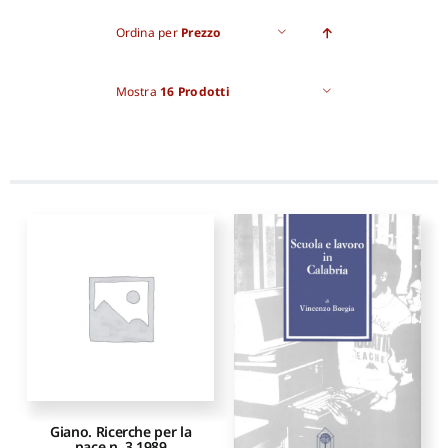
Ordina per
Prezzo
Pro
Mostra
16 Prodotti
Gan
New
Giano. Ricerche per la
pace n. 3 1989