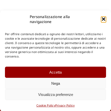
Personalizzazione alla
navigazione
Per offrire contenuti dedicati a ognuno dei nostri lettori, utilizziamo i
cookie e le avanzate tecnologie di personalizzazione dedicate ai nostri
clienti. Il consenso a queste tecnologie le permetterà di accedere a
una navigazione personalizzata al nostro sito, oppure accedere a una
Shop Gangemi Editore
-
Pagamenti Sicuri e anche Rateali
.
versione generica non ottimizzata ai suoi interessi negando il
consenso.
Catalogo Online
Accetta
CONSULTAZIONE
Catalogo Internazionale
Nega
Catalogo Online
DOWNLOAD
Visualizza preferenze
Catalogo Internazionale
Cookie Policy
Privacy Policy