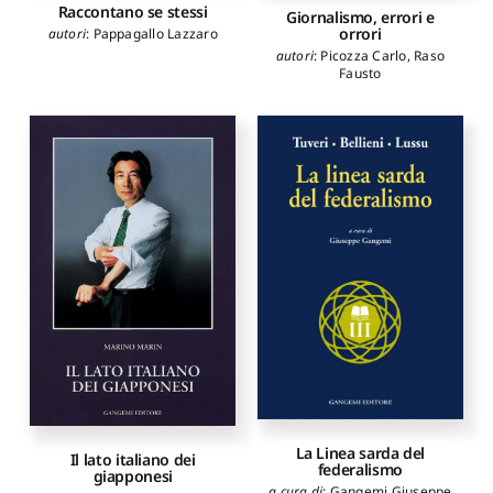
Raccontano se stessi
Giornalismo, errori e
orrori
autori
:
Pappagallo Lazzaro
autori
:
Picozza Carlo
,
Raso
Fausto
La Linea sarda del
Il lato italiano dei
federalismo
giapponesi
a cura di
:
Gangemi Giuseppe