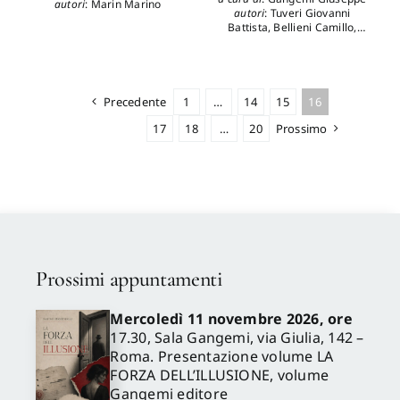
autori
:
Marin Marino
autori
:
Tuveri Giovanni
Battista
,
Bellieni Camillo
,
Lussu Emilio
Precedente
1
…
14
15
16
17
18
…
20
Prossimo
Prossimi appuntamenti
Mercoledì 11 novembre 2026, ore
17.30, Sala Gangemi, via Giulia, 142 –
Roma. Presentazione volume LA
FORZA DELL’ILLUSIONE, volume
Gangemi editore