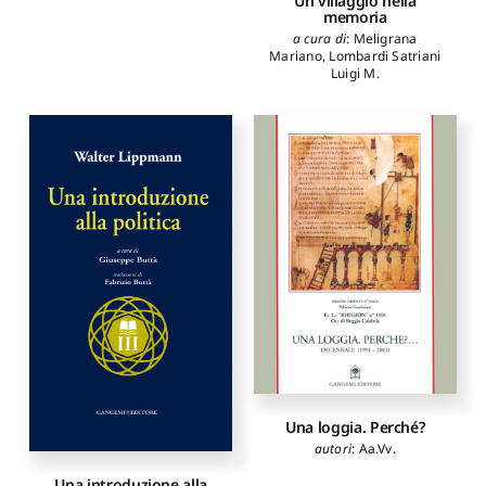
Un villaggio nella
memoria
a cura di
:
Meligrana
Mariano
,
Lombardi Satriani
Luigi M.
Una loggia. Perché?
autori
:
Aa.Vv.
Una introduzione alla