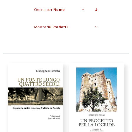
Ordina per
Nome
Pro
Mostra
16 Prodotti
Gan
New