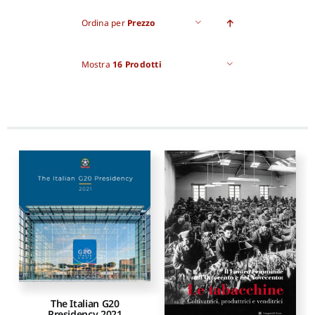
Ordina per
Prezzo
Pro
Mostra
16 Prodotti
Gan
New
The Italian G20
Presidency 2021