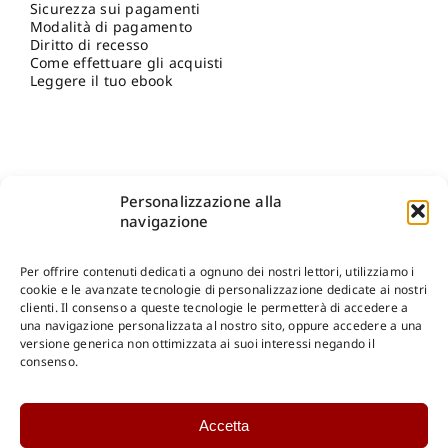
Sicurezza sui pagamenti
Modalità di pagamento
Diritto di recesso
Come effettuare gli acquisti
Leggere il tuo ebook
Personalizzazione alla
navigazione
Per offrire contenuti dedicati a ognuno dei nostri lettori, utilizziamo i
cookie e le avanzate tecnologie di personalizzazione dedicate ai nostri
clienti. Il consenso a queste tecnologie le permetterà di accedere a
una navigazione personalizzata al nostro sito, oppure accedere a una
Shop Gangemi Editore
-
Pagamenti Sicuri e anche Rateali
.
versione generica non ottimizzata ai suoi interessi negando il
consenso.
Catalogo Online
Accetta
CONSULTAZIONE
Catalogo Internazionale