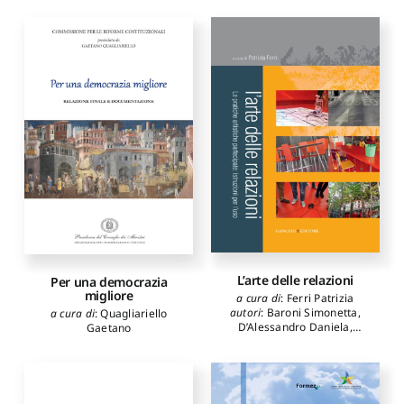
L’arte delle relazioni
Per una democrazia
migliore
a cura di
:
Ferri Patrizia
autori
:
Baroni Simonetta
,
a cura di
:
Quagliariello
D’Alessandro Daniela
,
Gaetano
Fiorillo Franco
,
Lo Russo
Gerardo
,
Pietromarchi
Bartolomeo