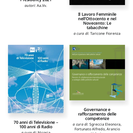
autori
:
Aa.Vv.
Il Lavoro Femminile
nell’Ottocento e nel
Novecento: Le
tabacchine
a cura di
:
Taricone Fiorenza
Governance e
rafforzamento delle
competenze
70 anni di Televisione –
a cura di
:
Sgreccia Eleonora
,
100 anni di Radio
Fortunato Alfredo
,
Arancio
a cura di
:
Nicosia