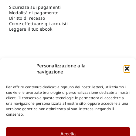
Sicurezza sui pagamenti
Modalità di pagamento
Diritto di recesso
Come effettuare gli acquisti
Leggere il tuo ebook
Personalizzazione alla
navigazione
Per offrire contenuti dedicati a ognuno dei nostri lettori, utilizziamo i
cookie e le avanzate tecnologie di personalizzazione dedicate ai nostri
clienti. Il consenso a queste tecnologie le permetterà di accedere a
una navigazione personalizzata al nostro sito, oppure accedere a una
Shop Gangemi Editore
-
Pagamenti Sicuri e anche Rateali
.
versione generica non ottimizzata ai suoi interessi negando il
consenso.
Catalogo Online
Accetta
CONSULTAZIONE