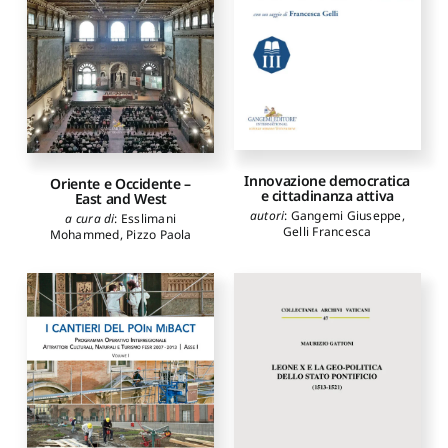
Carmela
,
Mazzuca Lucia
,
Chirone Maria Paola
,
Perra
Caterina
,
Lobascio
Domenico
,
Rana Ippolita
,
Monaco Angelo
,
Casiello
Maria
,
Cuzzocrea Daniela
,
Mercantini Alessandra
,
Pinna Gianni
,
Venti Liborio
,
Marchetti Ilaria
,
Lussignoli
Massimo
,
Cattaruzzi
Alessandra
,
Tomasoni
Innovazione democratica
Oriente e Occidente –
Michele
e cittadinanza attiva
East and West
autori
:
Gangemi Giuseppe
,
a cura di
:
Esslimani
Gelli Francesca
Mohammed
,
Pizzo Paola