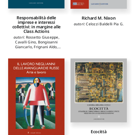
Responsabilità delle
Richard M. Nixon
imprese e interessi
autori
:
Celozzi Baldelli Pia G.
collettivi: in margine alle
Class Actions
autori
:
Rossetto Giuseppe
,
Cavalli Gino
,
Bongioanni
Giancarlo
,
Frignani Aldo
,
Virano Paolo
,
Pagni Ilaria
,
Benessia Angelo
,
Carriero
Giuseppe
,
Granata Enrico
,
Martinello Paolo
,
Alpa
Guido
,
Bertaglia Massimo
,
Panzani Luciano
,
Bruzzone
Ginevra
,
Saija Aurora
,
Cassinis Paolo
,
Tavassi
Marina
,
Ghia Lucio
Ecocittà