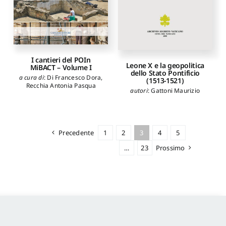
I cantieri del POIn
Leone X e la geopolitica
MiBACT – Volume I
dello Stato Pontificio
a cura di
:
Di Francesco Dora
,
(1513-1521)
Recchia Antonia Pasqua
autori
:
Gattoni Maurizio
Precedente
1
2
3
4
5
…
23
Prossimo