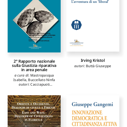
Irving Kristol
2° Rapporto nazionale
sulla Giustizia riparativa
autori
:
Buttà Giuseppe
in area penale
a cura di
:
Mastropasqua
Isabella
,
Buccellato Ninfa
autori
:
Cacciapuoti
Giuseppe
,
Specchia Sonia
,
Mannozzi Grazia
,
Ceretti
Adolfo
,
Colombo Gherardo
,
Scivoletto Chiara
,
Maci
Francesca
,
Vezzadini
Susanna
,
Garbarino
Francesca
,
Giulini Paolo
,
Bracalenti Raffaele
,
Burgalassi Marco
,
Corleto