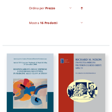
Ordina per
Prezzo
Pro
Mostra
16 Prodotti
Gan
New