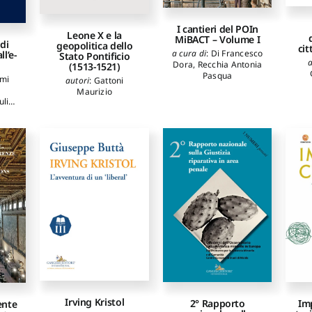
I cantieri del POIn
Leone X e la
MiBACT – Volume I
di
geopolitica dello
cit
a cura di
:
Di Francesco
l’e-
Stato Pontificio
a
Dora
,
Recchia Antonia
(1513-1521)
Pasqua
mi
autori
:
Gattoni
Maurizio
ulia
,
a
,
,
De
De
ni
emi
i
ala-
eschi
a
Irving Kristol
2° Rapporto
Imp
ente