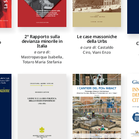
Oa
Mo
C
P
Tot
S
2° Rapporto sulla
Le case massoniche
devianza minorile in
della Urbs
o
C
Italia
a cura di
:
Castaldo
a cura di
:
Ciro
,
Viani Enzo
Mastropasqua Isabella
,
Totaro Maria Stefania