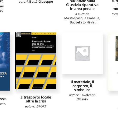
nazionale sulla
tur
st
autori
:
Buttà Giuseppe
Giustizia riparativa
ani
in area penale
mod
zzo
a cura di
:
a cu
Mastropasqua Isabella
,
Buccellato Ninfa
autori
:
Cacciapuoti
Giuseppe
,
Specchia
Sonia
,
Mannozzi
Grazia
,
Ceretti Adolfo
,
Colombo Gherardo
,
Scivoletto Chiara
,
Maci
Francesca
,
Vezzadini
Susanna
,
Garbarino
Francesca
,
Giulini
Paolo
,
Bracalenti
Raffaele
,
Burgalassi
Marco
,
Corleto
Carmela
,
Mazzuca
Lucia
,
Chirone Maria
Il materiale, il
corporeo, il
Paola
,
Perra Caterina
,
simbolico
Lobascio Domenico
,
Rana Ippolita
,
Monaco
autori
:
Cavalcanti
Il trasporto locale
Angelo
,
Casiello Maria
,
ezza
Ottavio
oltre la crisi
Cuzzocrea Daniela
,
usto
autori
:
ISFORT
Mercantini Alessandra
,
Pinna Gianni
,
Venti
Liborio
,
Marchetti