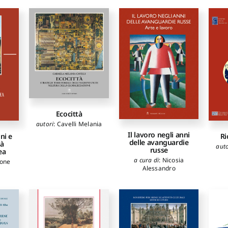
Ilaria
,
Lussignoli
Massimo
,
Cattaruzzi
Alessandra
,
Tomasoni
Michele
Ecocittà
autori
:
Cavelli Melania
Il lavoro negli anni
Ri
oni e
delle avanguardie
tà
auto
russe
ea
a cura di
:
Nicosia
ione
Alessandro