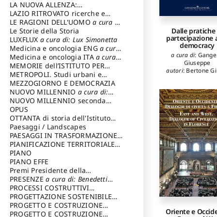
LA NUOVA ALLENZA:
ARCHITETTURA & AMBIENTE
LAZIO RITROVATO ricerche e
restauri
LE RAGIONI DELL'UOMO
a cura di:
Lombardi Satriani Luigi
Le Storie della Storia
Dalle pratiche 
partecipazione al
LUXFLUX
a cura di: Lux Simonetta
democracy
Medicina e oncologia ENG
a cura
a cura di
:
Gange
di: Lopez Massimo
Medicina e oncologia ITA
a cura
Giuseppe
di: Lopez Massimo
MEMORIE dell’ISTITUTO PER
autori
:
Bertone Gi
STORIA DEL RISORGIMENTO
METROPOLI. Studi urbani e
Bevilacqua Rul
regionali
MEZZOGIORNO E DEMOCRAZIA
Camozzo Alberto
NUOVO MILLENNIO
a cura di:
Cindio Fiorella
,
Capaldo Pellegrino
NUOVO MILLENNIO seconda
Pietro Luca
,
Fan
serie
OPUS
a cura di: Mercadante
Damiano
,
Gang
Giuseppe
,
Gell
Francesco
OTTANTA di storia dell'Istituto
Francesca
,
Krzat
storia dell’Istituto
Paesaggi / Landscapes
a cura di:
Jaworska Ewa
,
Ted
Cavalieri Patrizia
PAESAGGI IN TRASFORMAZIONE
a
Miriam
,
Tonell
cura di: Corti Enrico A.
PIANIFICAZIONE TERRITORIALE
Giovanni
URBANISTICA ED AMBIENTALE
PIANO
a
cura di: Costa Enrico
PIANO EFFE
Premi Presidente della
Repubblica
PRESENZE
a cura di: Benedetti
Sandro
PROCESSI COSTRUTTIVI
DELL'ARCHITETTURA
PROGETTAZIONE SOSTENIBILE
a cura di:
Ippoliti Alessandro
PARTECIPATA
PROGETTO E COSTRUZIONE
Oriente e Occid
DELL’ARCHITETTURA
PROGETTO E COSTRUZIONE