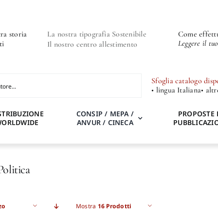
ra storia
La nostra tipografia Sostenibile
Come effettu
Leggere il tu
ti
Il nostro centro allestimento
Sfoglia catalogo disp
• lingua Italiana
• alt
STRIBUZIONE
CONSIP / MEPA /
PROPOSTE 
WORLDWIDE
ANVUR / CINECA
PUBBLICAZI
Politica
zo
Mostra
16 Prodotti