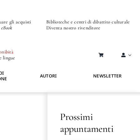
are gli acquisti
Biblioteche e centri di dibattito culturale
o eBook
Diventa nostro rivenditore
onibità
re lingue
DI
AUTORI
NEWSLETTER
ONE
Prossimi
appuntamenti