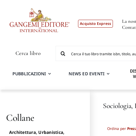
Salta
al
contenuto
La nost
Acquisto Express
Contat
Cerca
Cerca libro
per:
DI
PUBBLICAZIONI
NEWS ED EVENTI
Sociologia, 
Collane
Ordina per
Prez
Architettura, Urbanistica,