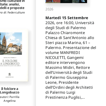
ismo culturale in
Italia: analisi,
elli e proposte
2026
ra di
:
Federculture
Martedì 15 Settembre
2026, ore 16:00, Università
degli Studi di Palermo
Palazzo Chiaromonte
Chiesa di Sant’Antonio allo
Steri piazza Marina, 61 –
Palermo. Presentazione del
volume MANFREDI
NICOLETTI, Gangemi
editore intervengono
Massimo Midiri, Rettore
dell’Università degli Studi
di Palermo Giuseppina
Leone, Presidente
dell’Ordini degli Architetti
Il folclore a
di Palermo Luigi
Longobucco
Prestinenza Puglisi,...
autori
:
Parrilla
Angelina