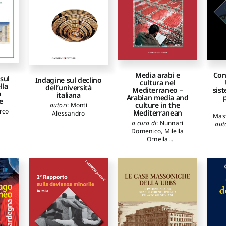
Media arabi e
Con
sul
Indagine sul declino
cultura nel
lla
dell’università
Mediterraneo –
sist
a
italiana
Arabian media and
e
culture in the
autori
:
Monti
rco
Mediterranean
Alessandro
Mast
a cura di
:
Nunnari
aut
Domenico
,
Milella
I
Ornella
B
autori
:
Della Ratta
Do
Donatella
,
Matvejevic
Ugo
Predrag
,
Passalacqua
De
Francesca
,
Nunnari
Bu
Roberta
,
Russo Rosario
Fede
Maria
,
Bova Giuseppe
Luc
V.
,
G
Ca
Gab
Bri