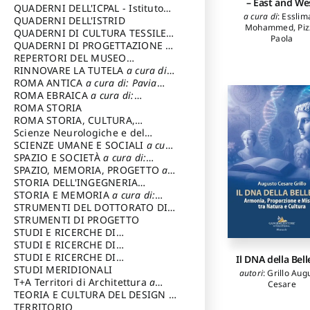
– East and We
SOSTENIBILE
QUADERNI DELL'ICPAL - Istituto
a cura di
:
Esslim
centrale per il restauro e la
QUADERNI DELL'ISTRID
Mohammed
,
Pi
conservazione del patrimonio
QUADERNI DI CULTURA TESSILE
a
Paola
archivistico e librario
cura di: Crispolti Livia
QUADERNI DI PROGETTAZIONE
a
cura di: Giura Longo Tommaso
REPERTORI DEL MUSEO
CENTRALE DEL RISORGIMENTO
RINNOVARE LA TUTELA
a cura di:
a
cura di: Pizzo Marco
Cicalò Enrico
ROMA ANTICA
a cura di: Pavia
Carlo
ROMA EBRAICA
a cura di:
Procaccia Claudio
ROMA STORIA
ROMA STORIA, CULTURA,
IMMAGINE
Scienze Neurologiche e del
a cura di: Fagiolo
Marcello
Comportamento
SCIENZE UMANE E SOCIALI
a cura
di: Iannizzi Salvatore
SPAZIO E SOCIETÀ
a cura di:
Cassetti Roberto
SPAZIO, MEMORIA, PROGETTO
a
cura di: Rossi Massimo
STORIA DELL'INGEGNERIA
STRUTTURALE IN ITALIA
STORIA E MEMORIA
a cura di:
a cura di:
Poretti Sergio
Rossi Lauro
STRUMENTI DEL DOTTORATO DI
RICERCA IN RILIEVO E
STRUMENTI DI PROGETTO
RAPPRESENTAZIONE
STUDI E RICERCHE DI
DELL’ARCHITETTURA E
ARCHEOLOGIA IN SICILIA
STUDI E RICERCHE DI
a cura
DELL’AMBIENTE
di: Pelagatti Paola
ARCHITETTURA del Dipartimento
STUDI E RICERCHE DI
a cura di: Migliari
Il DNA della Bell
Riccardo
di Architettura Università degli
ARCHITETTURA del Dipartimento
STUDI MERIDIONALI
autori
:
Grillo Aug
Studi G. d' Annunzio
di Architettura Università degli
T+A Territori di Architettura
a
Cesare
Studi G. d' Annunzio, Chieti-
cura di: Ramazzotti Luigi
TEORIA E CULTURA DEL DESIGN
a
Pescara
cura di: Furlanis Giuseppe
TERRITORIO
a cura di: Fusero Paolo