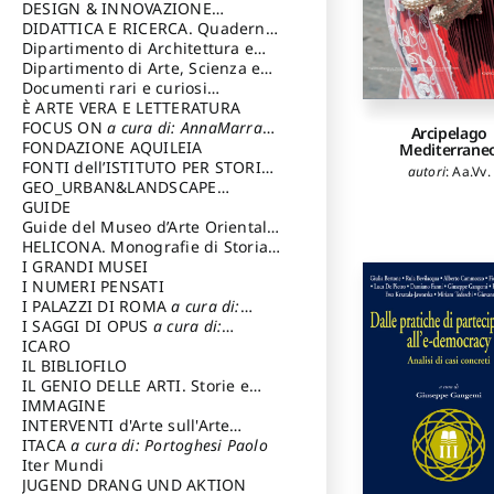
DESIGN & INNOVAZIONE
TECNOLOGICA
DIDATTICA E RICERCA. Quaderni
a cura di: Vallicelli
Andrea
della Scuola
Dipartimento di Architettura e
Analisi della Città Mediterranea
Dipartimento di Arte, Scienza e
Tecnica del Costuire
Documenti rari e curiosi
dall'Archivio Segreto
È ARTE VERA E LETTERATURA
FOCUS ON
a cura di: AnnaMarra
Arcipelago
Contemporanea
FONDAZIONE AQUILEIA
Mediterrane
FONTI dell’ISTITUTO PER STORIA
autori
:
Aa.Vv.
DEL RISORGIMENTO
GEO_URBAN&LANDSCAPE
PLANNING (GULP)
GUIDE
a cura di:
Trusiani Elio
Guide del Museo d’Arte Orientale
“Giuseppe Tucci”
HELICONA. Monografie di Storia
dell'Arte
I GRANDI MUSEI
a cura di: Gallo Marco
I NUMERI PENSATI
I PALAZZI DI ROMA
a cura di:
Ippoliti Alessandro
I SAGGI DI OPUS
a cura di:
Scalesse Tommaso
ICARO
IL BIBLIOFILO
IL GENIO DELLE ARTI. Storie e
interpretazione
IMMAGINE
INTERVENTI d'Arte sull'Arte
dedicata alla cultura della
ITACA
a cura di: Portoghesi Paolo
conservazione d’arte
Iter Mundi
a cura di:
Fondazione Paola Droghetti onlus
JUGEND DRANG UND AKTION