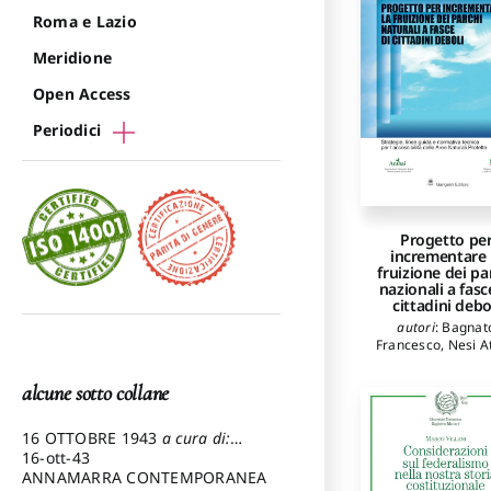
Roma e Lazio
Meridione
Open Access
Periodici
Progetto pe
incrementare 
fruizione dei pa
nazionali a fasc
cittadini debo
autori
:
Bagnat
Francesco
,
Nesi At
alcune sotto collane
16 OTTOBRE 1943
a cura di:
Pezzetti Marcello
16-ott-43
ANNAMARRA CONTEMPORANEA