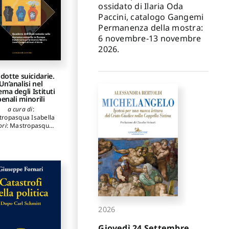
ossidato di Ilaria Oda
Paccini, catalogo Gangemi
Permanenza della mostra:
6 novembre-13 novembre
2026.
dotte suicidarie.
Un’analisi nel
ema degli Istituti
penali minorili
a cura di
:
ropasqua Isabella
ori
:
Mastropasqua
sabella
,
Brattoli
runo
,
Caponetti
natella
,
Sabatello
,
Chiappinelli Lucia
,
 Giorgio Carmela
,
rruni Francesco
,
li Nadia
,
Cirigliano
rezia
,
Penn Joseph
rifoni Maria Laura
,
rbone Paola
,
Levi
2026
riel
,
Runeson Bo
,
enza Magda
,
Pavel
Giovedì 24 Settembre