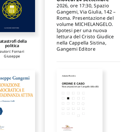
na
,
Ferrara Mauro
,
2026, ore 17:30, Spazio
nniello Gianluigi
,
Gangemi, Via Giulia, 142 –
Patrizi Patrizia
,
uzzocrea Vera
,
Roma. Presentazione del
agliaroli Tiziana
,
volume MICHELANGELO.
aro Maria Stefania
,
Ipotesi per una nuova
turniolo Giuditta
lettura del Cristo Giudice
atastrofi della
nella Cappella Sistina,
politica
Gangemi Editore
autori
:
Fornari
Giuseppe