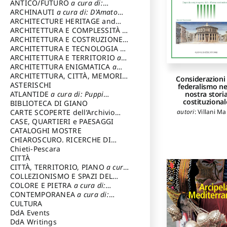
ANTICO/FUTURO
a cura di:
Varagnoli Claudio
ARCHINAUTI
a cura di: D'Amato
Claudio
ARCHITECTURE HERITAGE and
DESIGN
ARCHITETTURA E COMPLESSITÀ
a
cura di: Piva Antonio
ARCHITETTURA E COSTRUZIONE
a
cura di: Poretti Sergio
ARCHITETTURA E TECNOLOGIA
a
cura di: Carrara Gianfranco
ARCHITETTURA E TERRITORIO
a
cura di: Pietrogrande Enrico
ARCHITETTURA ENIGMATICA
a
cura di: Lenci Ruggero
ARCHITETTURA, CITTÀ, MEMORIA
Considerazioni 
a cura di: Valeriani Enrico
ASTERISCHI
federalismo ne
ATLANTIDE
a cura di: Puppi
nostra stori
costituzional
Lionello
BIBLIOTECA DI GIANO
CARTE SCOPERTE dell’Archivio
autori
:
Villani Ma
Storico Capitolino
CASE, QUARTIERI e PAESAGGI
CATALOGHI MOSTRE
CHIAROSCURO. RICERCHE DI
STORIA E STORIA DELL'ARTE
Chieti-Pescara
a
cura di: Di Carpegna Falconieri
CITTÀ
Tommaso
CITTÀ, TERRITORIO, PIANO
a cura
di: Imbesi Giuseppe
COLLEZIONISMO E SPAZI DEL
COLLEZIONISMO
COLORE E PIETRA
a cura di:
a cura di:
Magnani Lauro
Selvaggi Giuseppe
CONTEMPORANEA
a cura di:
Gubinelli Luna
CULTURA
DdA Events
DdA Writings