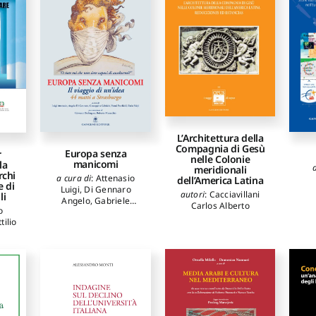
L’Architettura della
Compagnia di Gesù
Europa senza
r
nelle Colonie
manicomi
la
meridionali
rchi
a cura di
:
Attenasio
dell’America Latina
e di
Luigi
,
Di Gennaro
autori
:
Cacciavillani
li
Angelo
,
Gabriele
Carlos Alberto
o
Giuseppina
,
Pecchioli
tilio
Vanni
,
Volpi Iario