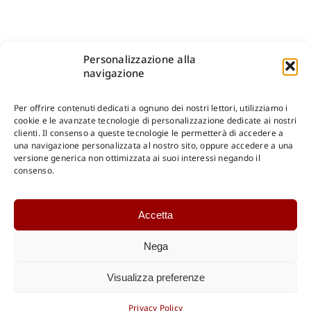
Personalizzazione alla
navigazione
Per offrire contenuti dedicati a ognuno dei nostri lettori, utilizziamo i
cookie e le avanzate tecnologie di personalizzazione dedicate ai nostri
clienti. Il consenso a queste tecnologie le permetterà di accedere a
una navigazione personalizzata al nostro sito, oppure accedere a una
Shop Gangemi Editore
-
Pagamenti Sicuri e anche Rateali
.
versione generica non ottimizzata ai suoi interessi negando il
consenso.
Catalogo Online
Accetta
CONSULTAZIONE
Catalogo Internazionale
Nega
Catalogo Online
DOWNLOAD
Visualizza preferenze
Catalogo Internazionale
Privacy Policy