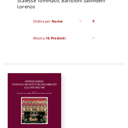
Scalesse Tommaso, Bartoloni Salimbeni
Lorenzo
Pro
Ordina per
Nome
Gan
Mostra
16 Prodotti
New