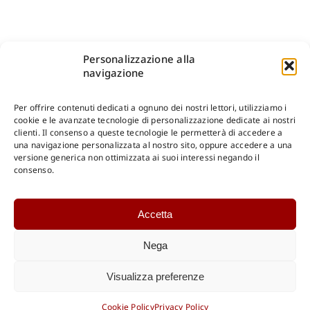
Personalizzazione alla
navigazione
Per offrire contenuti dedicati a ognuno dei nostri lettori, utilizziamo i
cookie e le avanzate tecnologie di personalizzazione dedicate ai nostri
clienti. Il consenso a queste tecnologie le permetterà di accedere a
una navigazione personalizzata al nostro sito, oppure accedere a una
Shop Gangemi Editore
-
Pagamenti Sicuri e anche Rateali
.
versione generica non ottimizzata ai suoi interessi negando il
consenso.
Catalogo Online
Accetta
CONSULTAZIONE
Catalogo Internazionale
Nega
Catalogo Online
DOWNLOAD
Visualizza preferenze
Catalogo Internazionale
Cookie Policy
Privacy Policy