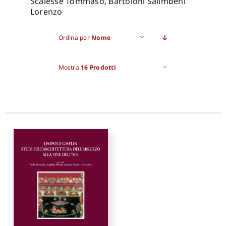
Scalesse Tommaso, Bartoloni Salimbeni
Lorenzo
Pro
Ordina per
Nome
Gan
Mostra
16 Prodotti
New