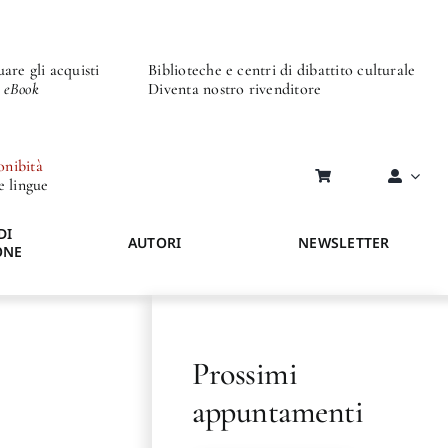
are gli acquisti
Biblioteche e centri di dibattito culturale
o eBook
Diventa nostro rivenditore
onibità
re lingue
DI
AUTORI
NEWSLETTER
ONE
Prossimi
appuntamenti