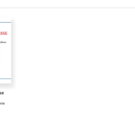
se
one