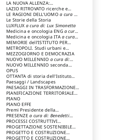
LA NUOVA ALLENZA:
ARCHITETTURA & AMBIENTE
LAZIO RITROVATO ricerche e
restauri
LE RAGIONI DELL'UOMO
a cura di:
Lombardi Satriani Luigi
Le Storie della Storia
LUXFLUX
a cura di: Lux Simonetta
Medicina e oncologia ENG
a cura
di: Lopez Massimo
Medicina e oncologia ITA
a cura
di: Lopez Massimo
MEMORIE dell’ISTITUTO PER
STORIA DEL RISORGIMENTO
METROPOLI. Studi urbani e
regionali
MEZZOGIORNO E DEMOCRAZIA
NUOVO MILLENNIO
a cura di:
Capaldo Pellegrino
NUOVO MILLENNIO seconda
serie
OPUS
a cura di: Mercadante
Francesco
OTTANTA di storia dell'Istituto
storia dell’Istituto
Paesaggi / Landscapes
a cura di:
Cavalieri Patrizia
PAESAGGI IN TRASFORMAZIONE
a
cura di: Corti Enrico A.
PIANIFICAZIONE TERRITORIALE
URBANISTICA ED AMBIENTALE
PIANO
a
cura di: Costa Enrico
PIANO EFFE
Premi Presidente della
Repubblica
PRESENZE
a cura di: Benedetti
Sandro
PROCESSI COSTRUTTIVI
DELL'ARCHITETTURA
PROGETTAZIONE SOSTENIBILE
a cura di:
Ippoliti Alessandro
PARTECIPATA
PROGETTO E COSTRUZIONE
DELL’ARCHITETTURA
PROGETTO E COSTRUZIONE