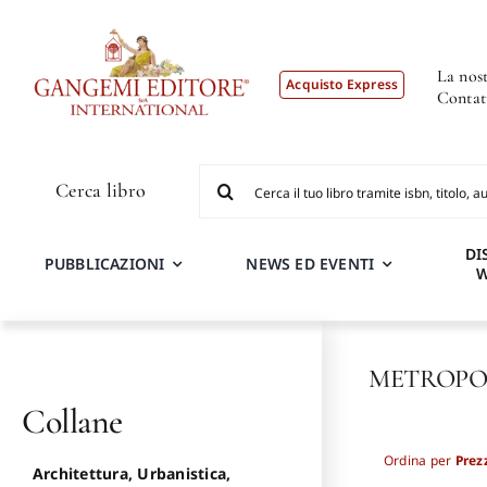
Salta
al
contenuto
La nost
Acquisto Express
Contat
Cerca
Cerca libro
per:
DI
PUBBLICAZIONI
NEWS ED EVENTI
METROPOLI.
Collane
Ordina per
Prez
Architettura, Urbanistica,