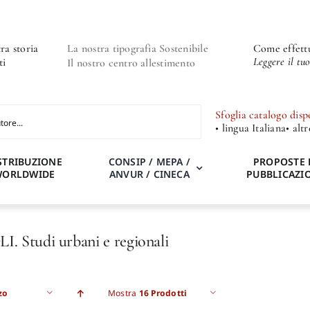
ra storia
La nostra tipografia Sostenibile
Come effettu
Leggere il tu
ti
Il nostro centro allestimento
Sfoglia catalogo disp
• lingua Italiana
• alt
STRIBUZIONE
CONSIP / MEPA /
PROPOSTE 
WORLDWIDE
ANVUR / CINECA
PUBBLICAZI
 Studi urbani e regionali
zo
Mostra
16 Prodotti