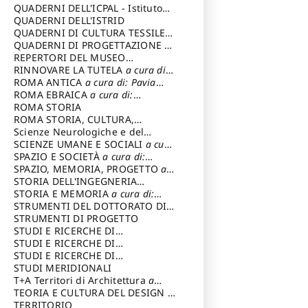
SOSTENIBILE
QUADERNI DELL'ICPAL - Istituto
centrale per il restauro e la
QUADERNI DELL'ISTRID
conservazione del patrimonio
QUADERNI DI CULTURA TESSILE
a
archivistico e librario
cura di: Crispolti Livia
QUADERNI DI PROGETTAZIONE
a
cura di: Giura Longo Tommaso
REPERTORI DEL MUSEO
CENTRALE DEL RISORGIMENTO
RINNOVARE LA TUTELA
a cura di:
a
cura di: Pizzo Marco
Cicalò Enrico
ROMA ANTICA
a cura di: Pavia
Carlo
ROMA EBRAICA
a cura di:
Procaccia Claudio
ROMA STORIA
ROMA STORIA, CULTURA,
IMMAGINE
Scienze Neurologiche e del
a cura di: Fagiolo
Marcello
Comportamento
SCIENZE UMANE E SOCIALI
a cura
di: Iannizzi Salvatore
SPAZIO E SOCIETÀ
a cura di:
Cassetti Roberto
SPAZIO, MEMORIA, PROGETTO
a
cura di: Rossi Massimo
STORIA DELL'INGEGNERIA
STRUTTURALE IN ITALIA
STORIA E MEMORIA
a cura di:
a cura di:
Poretti Sergio
Rossi Lauro
STRUMENTI DEL DOTTORATO DI
RICERCA IN RILIEVO E
STRUMENTI DI PROGETTO
RAPPRESENTAZIONE
STUDI E RICERCHE DI
DELL’ARCHITETTURA E
ARCHEOLOGIA IN SICILIA
STUDI E RICERCHE DI
a cura
DELL’AMBIENTE
di: Pelagatti Paola
ARCHITETTURA del Dipartimento
STUDI E RICERCHE DI
a cura di: Migliari
Riccardo
di Architettura Università degli
ARCHITETTURA del Dipartimento
STUDI MERIDIONALI
Studi G. d' Annunzio
di Architettura Università degli
T+A Territori di Architettura
a
Studi G. d' Annunzio, Chieti-
cura di: Ramazzotti Luigi
TEORIA E CULTURA DEL DESIGN
a
Pescara
cura di: Furlanis Giuseppe
TERRITORIO
a cura di: Fusero Paolo