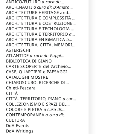
ANTICO/FUTURO
a cura di:
Varagnoli Claudio
ARCHINAUTI
a cura di: D'Amato
Claudio
ARCHITECTURE HERITAGE and
DESIGN
ARCHITETTURA E COMPLESSITÀ
a
cura di: Piva Antonio
ARCHITETTURA E COSTRUZIONE
a
cura di: Poretti Sergio
ARCHITETTURA E TECNOLOGIA
a
cura di: Carrara Gianfranco
ARCHITETTURA E TERRITORIO
a
cura di: Pietrogrande Enrico
ARCHITETTURA ENIGMATICA
a
cura di: Lenci Ruggero
ARCHITETTURA, CITTÀ, MEMORIA
a cura di: Valeriani Enrico
ASTERISCHI
ATLANTIDE
a cura di: Puppi
Lionello
BIBLIOTECA DI GIANO
CARTE SCOPERTE dell’Archivio
Storico Capitolino
CASE, QUARTIERI e PAESAGGI
CATALOGHI MOSTRE
CHIAROSCURO. RICERCHE DI
STORIA E STORIA DELL'ARTE
Chieti-Pescara
a
cura di: Di Carpegna Falconieri
CITTÀ
Tommaso
CITTÀ, TERRITORIO, PIANO
a cura
di: Imbesi Giuseppe
COLLEZIONISMO E SPAZI DEL
COLLEZIONISMO
COLORE E PIETRA
a cura di:
a cura di:
Magnani Lauro
Selvaggi Giuseppe
CONTEMPORANEA
a cura di:
Gubinelli Luna
CULTURA
DdA Events
DdA Writings