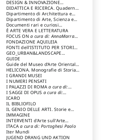
DESIGN & INNOVAZIONE
TECNOLOGICA
DIDATTICA E RICERCA. Quaderni
a cura di: Vallicelli
Andrea
della Scuola
Dipartimento di Architettura e
Analisi della Città Mediterranea
Dipartimento di Arte, Scienza e
Tecnica del Costuire
Documenti rari e curiosi
dall'Archivio Segreto
È ARTE VERA E LETTERATURA
FOCUS ON
a cura di: AnnaMarra
Contemporanea
FONDAZIONE AQUILEIA
FONTI dell’ISTITUTO PER STORIA
DEL RISORGIMENTO
GEO_URBAN&LANDSCAPE
PLANNING (GULP)
GUIDE
a cura di:
Trusiani Elio
Guide del Museo d’Arte Orientale
“Giuseppe Tucci”
HELICONA. Monografie di Storia
dell'Arte
I GRANDI MUSEI
a cura di: Gallo Marco
I NUMERI PENSATI
I PALAZZI DI ROMA
a cura di:
Ippoliti Alessandro
I SAGGI DI OPUS
a cura di:
Scalesse Tommaso
ICARO
IL BIBLIOFILO
IL GENIO DELLE ARTI. Storie e
interpretazione
IMMAGINE
INTERVENTI d'Arte sull'Arte
dedicata alla cultura della
ITACA
a cura di: Portoghesi Paolo
conservazione d’arte
Iter Mundi
a cura di:
Fondazione Paola Droghetti onlus
JUGEND DRANG UND AKTION