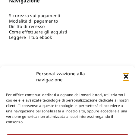
Navigazione
Sicurezza sui pagamenti
Modalità di pagamento
Diritto di recesso
Come effettuare gli acquisti
Leggere il tuo ebook
Personalizzazione alla
navigazione
Per offrire contenuti dedicati a ognuno dei nostri lettori, utilizziamo i
cookie e le avanzate tecnologie di personalizzazione dedicate ai nostri
clienti. Il consenso a queste tecnologie le permetterà di accedere a
una navigazione personalizzata al nostro sito, oppure accedere a una
Shop Gangemi Editore
-
Pagamenti Sicuri e anche Rateali
.
versione generica non ottimizzata ai suoi interessi negando il
consenso.