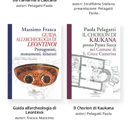
autori
:
Struffolino Stefano
autori
:
Pelagatti Paola
presentazione
:
Pelagatti
Paola
prefazione
:
Papi Emanuele
,
Salomoni Patricia
Guida all’archeologia di
Il Chorion di Kaukana
Leontinoi
autori
:
Pelagatti Paola
autori
:
Frasca Massimo