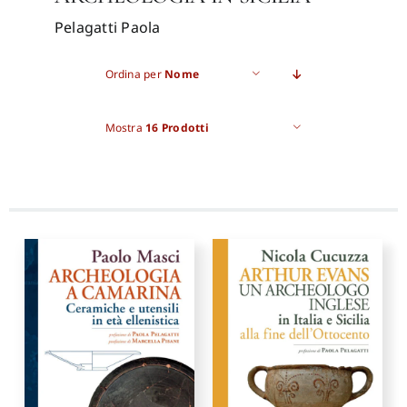
Pelagatti Paola
Pro
Ordina per
Nome
Gan
Mostra
16 Prodotti
New