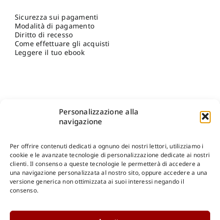
Sicurezza sui pagamenti
Modalità di pagamento
Diritto di recesso
Come effettuare gli acquisti
Leggere il tuo ebook
Personalizzazione alla
navigazione
Per offrire contenuti dedicati a ognuno dei nostri lettori, utilizziamo i
cookie e le avanzate tecnologie di personalizzazione dedicate ai nostri
clienti. Il consenso a queste tecnologie le permetterà di accedere a
una navigazione personalizzata al nostro sito, oppure accedere a una
Shop Gangemi Editore
-
Pagamenti Sicuri e anche Rateali
.
versione generica non ottimizzata ai suoi interessi negando il
consenso.
Catalogo Online