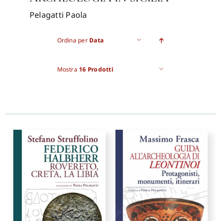
Pelagatti Paola
Pro
Ordina per
Data
Gan
Mostra
16 Prodotti
New