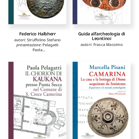
Federico Halbherr
Guida all’archeologia di
Leontinoi
autori
:
Struffolino Stefano
autori
:
Frasca Massimo
presentazione
:
Pelagatti
Paola
prefazione
:
Papi Emanuele
,
Salomoni Patricia