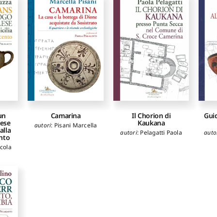
un
Camarina
Il Chorion di
Guid
lese
Kaukana
autori
:
Pisani Marcella
 alla
autori
:
Pelagatti Paola
auto
ento
cola