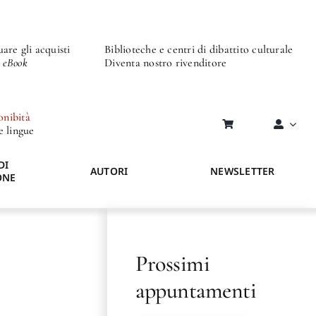
are gli acquisti
Biblioteche e centri di dibattito culturale
o eBook
Diventa nostro rivenditore
onibità
re lingue
DI
AUTORI
NEWSLETTER
ONE
Prossimi
appuntamenti