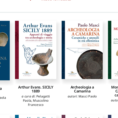
Arthur Evans. SICILY
Archeologia a
Mon
a
1889
Camarina
C
c
a cura di
:
Pelagatti
autori
:
Masci Paolo
aola
auto
Paola
,
Muscolino
Francesco