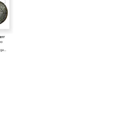
err
no
gatti
i
oni