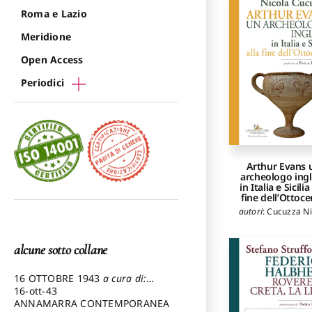
Roma e Lazio
Meridione
Open Access
Periodici
Arthur Evans 
archeologo ing
in Italia e Sicilia
fine dell’Ottoc
autori
:
Cucuzza Ni
alcune sotto collane
16 OTTOBRE 1943
a cura di:
Pezzetti Marcello
16-ott-43
ANNAMARRA CONTEMPORANEA