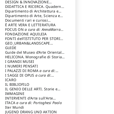
DESIGN & INNOVAZIONE
TECNOLOGICA
DIDATTICA E RICERCA. Quaderni
a cura di: Vallicelli
Andrea
della Scuola
Dipartimento di Architettura e
Analisi della Città Mediterranea
Dipartimento di Arte, Scienza e
Tecnica del Costuire
Documenti rari e curiosi
dall'Archivio Segreto
È ARTE VERA E LETTERATURA
FOCUS ON
a cura di: AnnaMarra
Contemporanea
FONDAZIONE AQUILEIA
FONTI dell’ISTITUTO PER STORIA
DEL RISORGIMENTO
GEO_URBAN&LANDSCAPE
PLANNING (GULP)
GUIDE
a cura di:
Trusiani Elio
Guide del Museo d’Arte Orientale
“Giuseppe Tucci”
HELICONA. Monografie di Storia
dell'Arte
I GRANDI MUSEI
a cura di: Gallo Marco
I NUMERI PENSATI
I PALAZZI DI ROMA
a cura di:
Ippoliti Alessandro
I SAGGI DI OPUS
a cura di:
Scalesse Tommaso
ICARO
IL BIBLIOFILO
IL GENIO DELLE ARTI. Storie e
interpretazione
IMMAGINE
INTERVENTI d'Arte sull'Arte
dedicata alla cultura della
ITACA
a cura di: Portoghesi Paolo
conservazione d’arte
Iter Mundi
a cura di:
Fondazione Paola Droghetti onlus
JUGEND DRANG UND AKTION