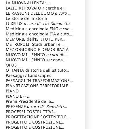
LA NUOVA ALLENZA:
ARCHITETTURA & AMBIENTE
LAZIO RITROVATO ricerche e
restauri
LE RAGIONI DELL'UOMO
a cura di:
Lombardi Satriani Luigi
Le Storie della Storia
LUXFLUX
a cura di: Lux Simonetta
Medicina e oncologia ENG
a cura
di: Lopez Massimo
Medicina e oncologia ITA
a cura
di: Lopez Massimo
MEMORIE dell’ISTITUTO PER
STORIA DEL RISORGIMENTO
METROPOLI. Studi urbani e
regionali
MEZZOGIORNO E DEMOCRAZIA
NUOVO MILLENNIO
a cura di:
Capaldo Pellegrino
NUOVO MILLENNIO seconda
serie
OPUS
a cura di: Mercadante
Francesco
OTTANTA di storia dell'Istituto
storia dell’Istituto
Paesaggi / Landscapes
a cura di:
Cavalieri Patrizia
PAESAGGI IN TRASFORMAZIONE
a
cura di: Corti Enrico A.
PIANIFICAZIONE TERRITORIALE
URBANISTICA ED AMBIENTALE
PIANO
a
cura di: Costa Enrico
PIANO EFFE
Premi Presidente della
Repubblica
PRESENZE
a cura di: Benedetti
Sandro
PROCESSI COSTRUTTIVI
DELL'ARCHITETTURA
PROGETTAZIONE SOSTENIBILE
a cura di:
Ippoliti Alessandro
PARTECIPATA
PROGETTO E COSTRUZIONE
DELL’ARCHITETTURA
PROGETTO E COSTRUZIONE