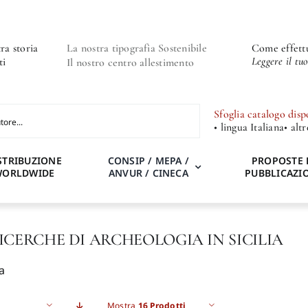
ra storia
La nostra tipografia Sostenibile
Come effettu
Leggere il tu
ti
Il nostro centro allestimento
Sfoglia catalogo disp
• lingua Italiana
• alt
STRIBUZIONE
CONSIP / MEPA /
PROPOSTE 
WORLDWIDE
ANVUR / CINECA
PUBBLICAZI
RICERCHE DI ARCHEOLOGIA IN SICILIA
a
Mostra
16 Prodotti