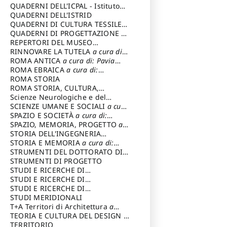
SOSTENIBILE
QUADERNI DELL'ICPAL - Istituto
centrale per il restauro e la
QUADERNI DELL'ISTRID
conservazione del patrimonio
QUADERNI DI CULTURA TESSILE
a
archivistico e librario
cura di: Crispolti Livia
QUADERNI DI PROGETTAZIONE
a
cura di: Giura Longo Tommaso
REPERTORI DEL MUSEO
CENTRALE DEL RISORGIMENTO
RINNOVARE LA TUTELA
a cura di:
a
cura di: Pizzo Marco
Cicalò Enrico
ROMA ANTICA
a cura di: Pavia
Carlo
ROMA EBRAICA
a cura di:
Procaccia Claudio
ROMA STORIA
ROMA STORIA, CULTURA,
IMMAGINE
Scienze Neurologiche e del
a cura di: Fagiolo
Marcello
Comportamento
SCIENZE UMANE E SOCIALI
a cura
di: Iannizzi Salvatore
SPAZIO E SOCIETÀ
a cura di:
Cassetti Roberto
SPAZIO, MEMORIA, PROGETTO
a
cura di: Rossi Massimo
STORIA DELL'INGEGNERIA
STRUTTURALE IN ITALIA
STORIA E MEMORIA
a cura di:
a cura di:
Poretti Sergio
Rossi Lauro
STRUMENTI DEL DOTTORATO DI
RICERCA IN RILIEVO E
STRUMENTI DI PROGETTO
RAPPRESENTAZIONE
STUDI E RICERCHE DI
DELL’ARCHITETTURA E
ARCHEOLOGIA IN SICILIA
STUDI E RICERCHE DI
a cura
DELL’AMBIENTE
di: Pelagatti Paola
ARCHITETTURA del Dipartimento
STUDI E RICERCHE DI
a cura di: Migliari
Riccardo
di Architettura Università degli
ARCHITETTURA del Dipartimento
STUDI MERIDIONALI
Studi G. d' Annunzio
di Architettura Università degli
T+A Territori di Architettura
a
Studi G. d' Annunzio, Chieti-
cura di: Ramazzotti Luigi
TEORIA E CULTURA DEL DESIGN
a
Pescara
cura di: Furlanis Giuseppe
TERRITORIO
a cura di: Fusero Paolo