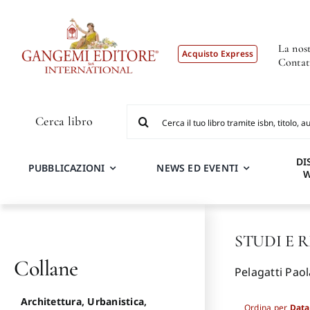
Salta
al
contenuto
La nost
Acquisto Express
Contat
Cerca
Cerca libro
per:
DI
PUBBLICAZIONI
NEWS ED EVENTI
STUDI E 
Collane
Pelagatti Paol
Architettura, Urbanistica,
Ordina per
Data