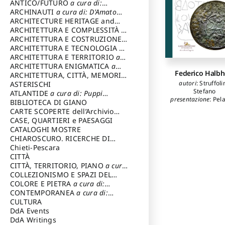
ANTICO/FUTURO
a cura di:
Varagnoli Claudio
ARCHINAUTI
a cura di: D'Amato
Claudio
ARCHITECTURE HERITAGE and
DESIGN
ARCHITETTURA E COMPLESSITÀ
a
cura di: Piva Antonio
ARCHITETTURA E COSTRUZIONE
a
cura di: Poretti Sergio
ARCHITETTURA E TECNOLOGIA
a
cura di: Carrara Gianfranco
ARCHITETTURA E TERRITORIO
a
cura di: Pietrogrande Enrico
ARCHITETTURA ENIGMATICA
a
Federico Halbh
cura di: Lenci Ruggero
ARCHITETTURA, CITTÀ, MEMORIA
autori
:
Struffoli
a cura di: Valeriani Enrico
ASTERISCHI
Stefano
ATLANTIDE
a cura di: Puppi
presentazione
:
Pela
Lionello
BIBLIOTECA DI GIANO
Paola
CARTE SCOPERTE dell’Archivio
prefazione
:
Pap
Storico Capitolino
CASE, QUARTIERI e PAESAGGI
Emanuele
,
Salom
CATALOGHI MOSTRE
Patricia
CHIAROSCURO. RICERCHE DI
STORIA E STORIA DELL'ARTE
Chieti-Pescara
a
cura di: Di Carpegna Falconieri
CITTÀ
Tommaso
CITTÀ, TERRITORIO, PIANO
a cura
di: Imbesi Giuseppe
COLLEZIONISMO E SPAZI DEL
COLLEZIONISMO
COLORE E PIETRA
a cura di:
a cura di:
Magnani Lauro
Selvaggi Giuseppe
CONTEMPORANEA
a cura di:
Gubinelli Luna
CULTURA
DdA Events
DdA Writings