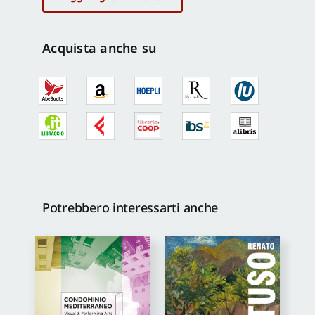
d'archeologia
e
arte
Acquista anche su
orientale
quantità
Potrebbero interessarti anche