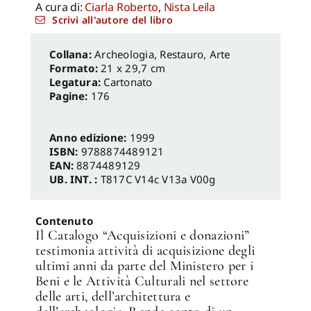
A cura di:
Ciarla Roberto
,
Nista Leila
Scrivi all'autore del libro
Archeologia, Restauro
,
Arte
Formato:
21 x 29,7 cm
Legatura:
Cartonato
Pagine:
176
Anno edizione:
1999
ISBN:
9788874489121
EAN:
8874489129
UB. INT. :
T817C V14c V13a V00g
Contenuto
Il Catalogo “Acquisizioni e donazioni”
testimonia attività di acquisizione degli
ultimi anni da parte del Ministero per i
Beni e le Attività Culturali nel settore
delle arti, dell’architettura e