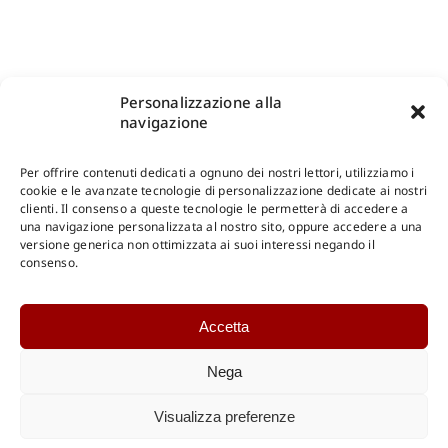
Personalizzazione alla
navigazione
Per offrire contenuti dedicati a ognuno dei nostri lettori, utilizziamo i
cookie e le avanzate tecnologie di personalizzazione dedicate ai nostri
clienti. Il consenso a queste tecnologie le permetterà di accedere a
una navigazione personalizzata al nostro sito, oppure accedere a una
Shop Gangemi Editore
-
Pagamenti Sicuri e anche Rateali
.
versione generica non ottimizzata ai suoi interessi negando il
consenso.
Catalogo Online
Accetta
CONSULTAZIONE
Catalogo Internazionale
Nega
Catalogo Online
DOWNLOAD
Visualizza preferenze
Catalogo Internazionale