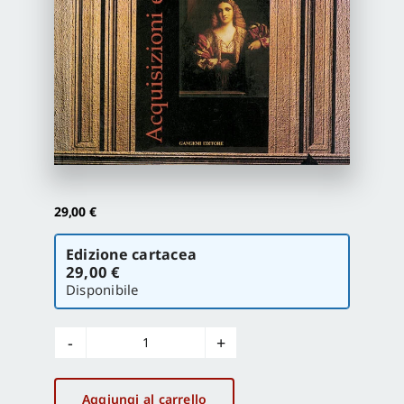
Proposte di pubblicazione
Gangemi Editore
Newsletter
29,00
€
Scegli
Edizione cartacea
la
29,00 €
versione
Disponibile
Acquisizioni
e
donazioni
Aggiungi al carrello