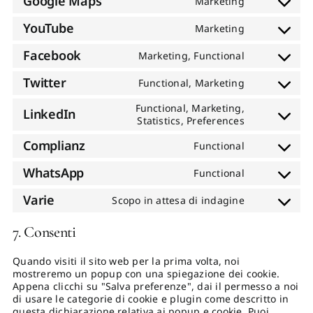
Google Maps
Marketing
js
service
Consent
google-
to
YouTube
Marketing
recaptcha
service
Consent
google-
to
Facebook
Marketing, Functional
maps
service
Consent
youtube
to
Twitter
Functional, Marketing
service
Consent
facebook
to
Functional, Marketing,
LinkedIn
service
Consent
Statistics, Preferences
twitter
to
Complianz
service
Functional
Consent
linkedin
to
WhatsApp
Functional
service
Consent
complianz
to
Varie
Scopo in attesa di indagine
service
Consent
whatsapp
to
7. Consenti
service
varie
Quando visiti il sito web per la prima volta, noi
mostreremo un popup con una spiegazione dei cookie.
Appena clicchi su "Salva preferenze", dai il permesso a noi
di usare le categorie di cookie e plugin come descritto in
questa dichiarazione relativa ai popup e cookie. Puoi