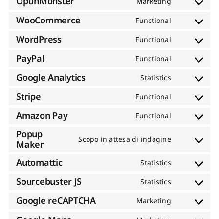
OptinMonster
Marketing
service
Consent
tidio-
to
WooCommerce
Functional
live-
service
Consent
chat
optinmonst
to
WordPress
Functional
service
Consent
woocommer
to
PayPal
Functional
service
Consent
wordpress
to
Google Analytics
Statistics
service
Consent
paypal
to
Stripe
Functional
service
Consent
google-
to
Amazon Pay
Functional
analytics
service
Consent
stripe
to
Popup
service
Scopo in attesa di indagine
Maker
Consent
amazon-
to
pay
service
Automattic
Statistics
Consent
popup-
to
maker
Sourcebuster JS
Statistics
service
Consent
automattic
to
Google reCAPTCHA
Marketing
service
Consent
sourcebuste
to