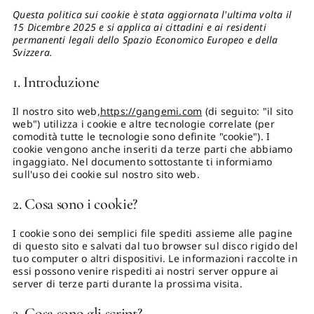
Questa politica sui cookie è stata aggiornata l'ultima volta il
15 Dicembre 2025 e si applica ai cittadini e ai residenti
Proposte di pubblicazione
permanenti legali dello Spazio Economico Europeo e della
Svizzera.
1. Introduzione
Gangemi Editore
Il nostro sito web,
https://gangemi.com
(di seguito: "il sito
web") utilizza i cookie e altre tecnologie correlate (per
Newsletter
comodità tutte le tecnologie sono definite "cookie"). I
cookie vengono anche inseriti da terze parti che abbiamo
ingaggiato. Nel documento sottostante ti informiamo
sull'uso dei cookie sul nostro sito web.
2. Cosa sono i cookie?
I cookie sono dei semplici file spediti assieme alle pagine
di questo sito e salvati dal tuo browser sul disco rigido del
tuo computer o altri dispositivi. Le informazioni raccolte in
essi possono venire rispediti ai nostri server oppure ai
server di terze parti durante la prossima visita.
3. Cosa sono gli script?