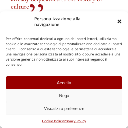
culture
Personalizzazione alla
navigazione
FRANCESCO MERCADANTE
Per offrire contenuti dedicati a ognuno dei nostri lettori, utilizziamo i
Docente emerito di Filosofia del Diritto, Direttore
cookie e le avanzate tecnologie di personalizzazione dedicate ai nostri
dell’Enciclopedia del Diritto,
clienti. Il consenso a queste tecnologie le permetterà di accedere a
una navigazione personalizzata al nostro sito, oppure accedere a una
fondatore e presidente della Fondazione Nazionale “G.
versione generica non ottimizzata ai suoi interessi negando il
Capograssi”,
consenso.
Direttore, per i nostri tipi, insieme a Gabriele De Rosa e
Pellegrino Capaldo della collana “Nuovo Millennio”
Accetta
Professor emeritus of Philosophy of Law, Director of the
Nega
Encyclopedia of Law,
founder and President of the Fondazione Nazionale “G.
Visualizza preferenze
Capograssi”,
Director, together with Gabriele De Rosa and Pellegrino
Cookie Policy
Privacy Policy
Capaldo, of the “Nuovo Millennio” collection