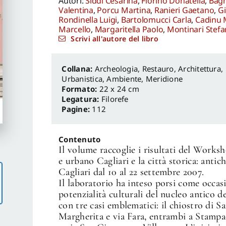
Autori:
Siddi Cesarina
,
Fiorino Donatella
,
Bagn
Valentina
,
Porcu Martina
,
Ranieri Gaetano
,
Gi
Rondinella Luigi
,
Bartolomucci Carla
,
Cadinu 
Marcello
,
Margaritella Paolo
,
Montinari Stef
Scrivi all'autore del libro
Archeologia, Restauro
,
Architettura,
Urbanistica, Ambiente
,
Meridione
Formato:
22 x 24 cm
Legatura:
Filorefe
Pagine:
112
Contenuto
Il volume raccoglie i risultati del Works
e urbano Cagliari e la città storica: antich
Cagliari dal 10 al 22 settembre 2007.
Il laboratorio ha inteso porsi come occasio
potenzialità culturali del nucleo antico d
con tre casi emblematici: il chiostro di Sa
Margherita e via Fara, entrambi a Stampac