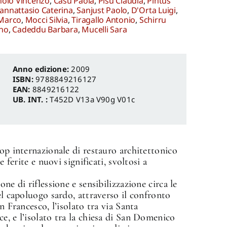
olo Vincenzo
,
Casu Paola
,
Pisu Claudia
,
Pintus
annattasio Caterina
,
Sanjust Paolo
,
D'Orta Luigi
,
Marco
,
Mocci Silvia
,
Tiragallo Antonio
,
Schirru
ano
,
Cadeddu Barbara
,
Mucelli Sara
Anno edizione:
2009
ISBN:
9788849216127
EAN:
8849216122
UB. INT. :
T452D V13a V90g V01c
hop internazionale di restauro architettonico
e ferite e nuovi significati, svoltosi a
ne di riflessione e sensibilizzazione circa le
el capoluogo sardo, attraverso il confronto
n Francesco, l’isolato tra via Santa
e, e l’isolato tra la chiesa di San Domenico