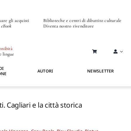
are gli acquisti
Biblioteche e centri di dibattito culturale
o eBook
Diventa nostro rivenditore
onibità
re lingue
DI
AUTORI
NEWSLETTER
ONE
. Cagliari e la città storica