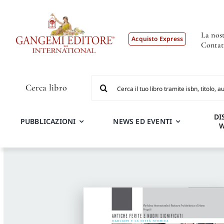
Salta
al
contenuto
La nost
Acquisto Express
Contat
Cerca
Cerca libro
per:
DI
PUBBLICAZIONI
NEWS ED EVENTI