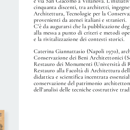
e via San Giacomo a Villanova. L’iniziativ
cinquanta discenti, tra architetti, ingegne
Architettura, Tecnologie per la Conservaz
provenienti da atenei italiani e stranieri.
C’è da augurarsi che la pubblicazione degl
alla messa a punto di criteri e metodi ope
e la rivitalizzazione dei contesti storici.
Caterina Giannattasio (Napoli 1970), archi
Conservazione dei Beni Architettonici (Se
Restauro dei Monumenti (Università di Ro
Restauro alla Facoltà di Architettura dell
didattica e scientifica incentrata essenzia
conservazione del patrimonio architettonic
dell’analisi delle tecniche costruttive trad