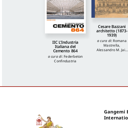
Cesare Bazzani
architetto (1873-
1939)
a cura di
:
Romana
IIC L’Industria
Mastrella
,
Italiana del
Alessandro M. Jaia
Cemento 864
autori
:
Luca
a cura di
:
Federbeton
Quattrocchi
,
Katia
Confindustria
Onori
,
Francesca
Piantoni
,
Valentina
Piscitelli
Gangemi E
Internati