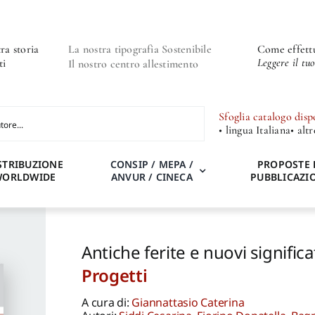
ra storia
La nostra tipografia Sostenibile
Come effettu
Leggere il tu
ti
Il nostro centro allestimento
Sfoglia catalogo disp
• lingua Italiana
• alt
STRIBUZIONE
CONSIP / MEPA /
PROPOSTE 
WORLDWIDE
ANVUR / CINECA
PUBBLICAZI
Antiche ferite e nuovi significati
Progetti
A cura di:
Giannattasio Caterina