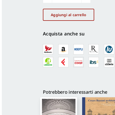
Antiche
ferite
e
Aggiungi al carrello
nuovi
significati.
Cagliari
Acquista anche su
e
la
città
storica
quantità
Potrebbero interessarti anche