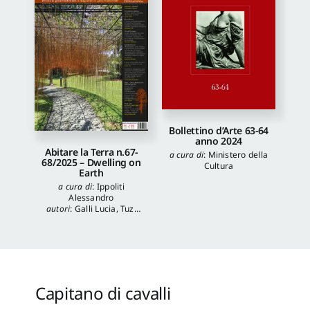
Bollettino d’Arte 63-64
anno 2024
Abitare la Terra n.67-
a cura di
:
Ministero della
68/2025 – Dwelling on
Cultura
Earth
a cura di
:
Ippoliti
Alessandro
autori
:
Galli Lucia
,
Tuzi
Stefania
,
Veronica
Balboni
,
Morgia
Federica
,
Anna Lei
,
Capanna Alessandra
,
Reale Luca
,
Spita Leone
,
Jacopo Mannello
Capitano di cavalli