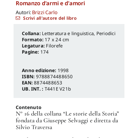
Romanzo d'armi e d'amori
Autori:
Brizzi Carlo
Scrivi all'autore del libro
Letteratura e linguistica
,
Periodici
Formato:
17 x 24 cm
Legatura:
Filorefe
Pagine:
174
Anno edizione:
1998
ISBN:
9788874488650
EAN:
8874488653
UB. INT. :
T441E V21b
Contenuto
N° 16 della collana “Le storie della Storia”
fondata da Giuseppe Selvaggi e diretta da
Silvio Traversa