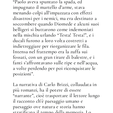
“Paolo aveva spuntato la spada, ed
impugnato il martello d’arme, stava
menando colpi all’impazzata con effetti
disastrosi per i nemici, ma era destinato a
soccombere quando Diomede e alcuni suoi
belligeri si buttarono come indemoniati
nella mischia urlando “Testa! Testa!”, e i
ducali furono a loro volta costretti a
indietreggiare per riorganizzare le fila.
Intensa nel frattempo era la zuffa sui
fossati, con un gran tirare di balestre, e i
fanti s’affrontavano sulle ripe e nell’acqua,
a volte perdendo per poi riconquistare le
posizioni”.
La narrativa di Carlo Brizzi, collaudata in
più romanzi, ha il potere di essere
“narrante”, cioè trasportare il lettore lungo
il racconto ch’è paesaggio umano e
paesaggio ove natura e storia hanno
stratificato il tempo della memoria. Lo