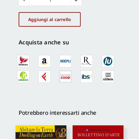
Capitano
di
cavalli
Aggiungi al carrello
quantità
Acquista anche su
Potrebbero interessarti anche