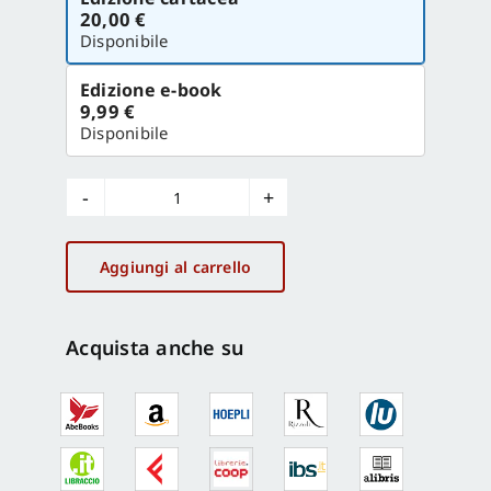
la
20,00 €
versione
Disponibile
Edizione e-book
9,99 €
Disponibile
Digital
Universities
V.3
Aggiungi al carrello
(2016)
n.
1
Acquista anche su
quantità