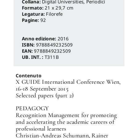
Digital Universities
,
Periodici
Formato:
21 x 29,7 cm
Legatura:
Filorefe
Pagine:
92
Anno edizione:
2016
ISBN:
9788849232509
EAN:
9788849232509
UB. INT. :
T311B
Contenuto
X GUIDE International Conference Wien,
16-18 September 2015
Selected papers (part 2)
✕
PEDAGOGY
Recognition Management for promoting
and accelerating the academic careers of
professional learners
Christian-Andreas Schumann, Rainer