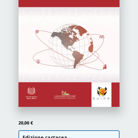
Newsletter
Autori
Proposte di pubblicazione
Gangemi Editore
Newsletter
20,00
€
Scegli
Edizione cartacea