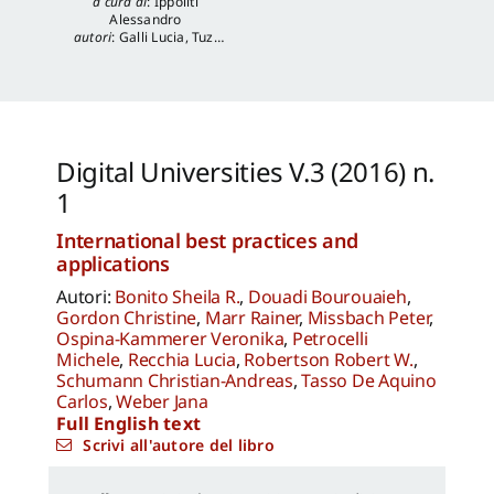
a cura di
:
Ippoliti
Alessandro
autori
:
Galli Lucia
,
Tuzi
Stefania
,
Veronica
Balboni
,
Morgia
Federica
,
Anna Lei
,
Capanna Alessandra
,
Reale Luca
,
Spita Leone
,
Jacopo Mannello
Digital Universities V.3 (2016) n.
1
International best practices and
applications
Autori:
Bonito Sheila R.
,
Douadi Bourouaieh
,
Gordon Christine
,
Marr Rainer
,
Missbach Peter
,
Ospina-Kammerer Veronika
,
Petrocelli
Michele
,
Recchia Lucia
,
Robertson Robert W.
,
Schumann Christian-Andreas
,
Tasso De Aquino
Carlos
,
Weber Jana
Full English text
Scrivi all'autore del libro