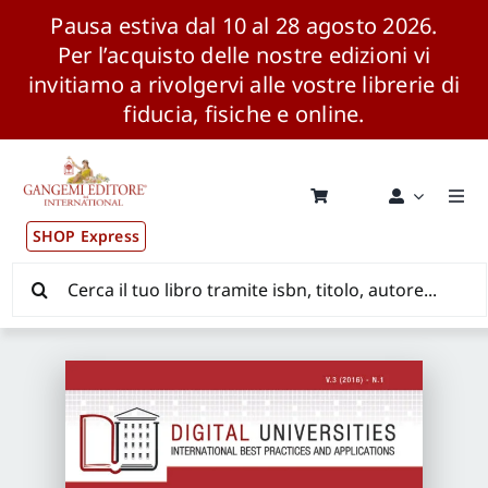
Pausa estiva dal 10 al 28 agosto 2026.
Per l’acquisto delle nostre edizioni vi
invitiamo a rivolgervi alle vostre librerie di
fiducia, fisiche e online.
Salta
al
contenuto
Togg
Navi
SHOP Express
Pubblicazioni
Cerca
per:
News ed Eventi
Distribuzione Wolrdwide
CONSIP / MEPA / ANVUR / CINECA