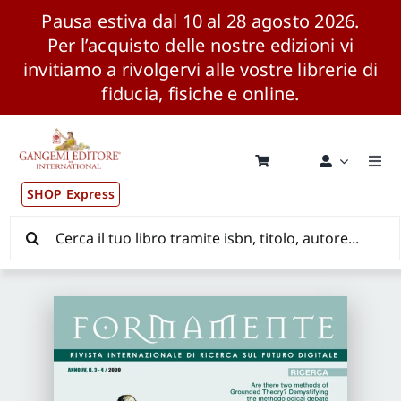
Pausa estiva dal 10 al 28 agosto 2026.
Per l’acquisto delle nostre edizioni vi
invitiamo a rivolgervi alle vostre librerie di
fiducia, fisiche e online.
Salta
al
contenuto
Togg
Navi
SHOP Express
Pubblicazioni
Cerca
per:
News ed Eventi
Distribuzione Wolrdwide
CONSIP / MEPA / ANVUR / CINECA