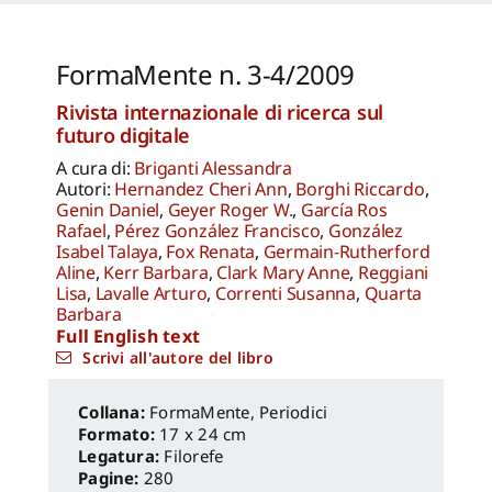
Capanna Alessandra
,
Reale Luca
,
Spita Leone
,
Jacopo Mannello
FormaMente n. 3-4/2009
Rivista internazionale di ricerca sul
futuro digitale
A cura di:
Briganti Alessandra
Autori:
Hernandez Cheri Ann
,
Borghi Riccardo
,
Genin Daniel
,
Geyer Roger W.
,
García Ros
Rafael
,
Pérez González Francisco
,
González
Isabel Talaya
,
Fox Renata
,
Germain-Rutherford
Aline
,
Kerr Barbara
,
Clark Mary Anne
,
Reggiani
Lisa
,
Lavalle Arturo
,
Correnti Susanna
,
Quarta
Barbara
Full English text
Scrivi all'autore del libro
FormaMente
,
Periodici
Formato:
17 x 24 cm
Legatura:
Filorefe
Pagine:
280