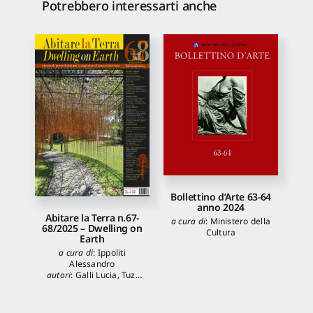
Potrebbero interessarti anche
Bollettino d’Arte 63-64
anno 2024
Abitare la Terra n.67-
a cura di
:
Ministero della
68/2025 – Dwelling on
Cultura
Earth
a cura di
:
Ippoliti
Alessandro
autori
:
Galli Lucia
,
Tuzi
Stefania
,
Veronica
Balboni
,
Morgia
Federica
,
Anna Lei
,