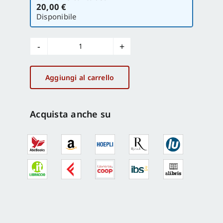
la
20,00 €
versione
Disponibile
FormaMente
n.
3-
Aggiungi al carrello
4/2009
quantità
Acquista anche su