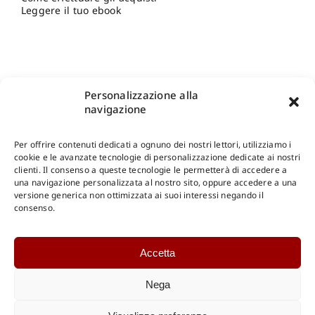
Leggere il tuo ebook
Personalizzazione alla
navigazione
Per offrire contenuti dedicati a ognuno dei nostri lettori, utilizziamo i
cookie e le avanzate tecnologie di personalizzazione dedicate ai nostri
clienti. Il consenso a queste tecnologie le permetterà di accedere a
una navigazione personalizzata al nostro sito, oppure accedere a una
Shop Gangemi Editore
-
Pagamenti Sicuri e anche Rateali
.
versione generica non ottimizzata ai suoi interessi negando il
consenso.
Catalogo Online
Accetta
CONSULTAZIONE
Catalogo Internazionale
Nega
Catalogo Online
DOWNLOAD