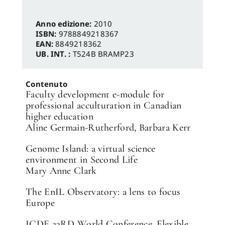
✕
Anno edizione:
2010
ISBN:
9788849218367
EAN:
8849218362
UB. INT. :
T524B BRAMP23
Contenuto
Faculty development e-module for
professional acculturation in Canadian
higher education
Aline Germain-Rutherford, Barbara Kerr
Genome Island: a virtual science
environment in Second Life
Mary Anne Clark
The EnIL Observatory: a lens to focus
Europe
ICDE 23RD World Conference. Flexible