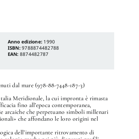
Anno edizione:
1990
ISBN:
9788874482788
EAN:
8874482787
venuti dal mare (978-88-7448-187-3)
 Italia Meridionale, la cui impronta è rimasta
fficacia fino all’epoca contemporanea,
nie arcaiche che perpetuano simboli millenari
ionali» che affondano le loro origini nel
logica dell’importante ritrovamento di