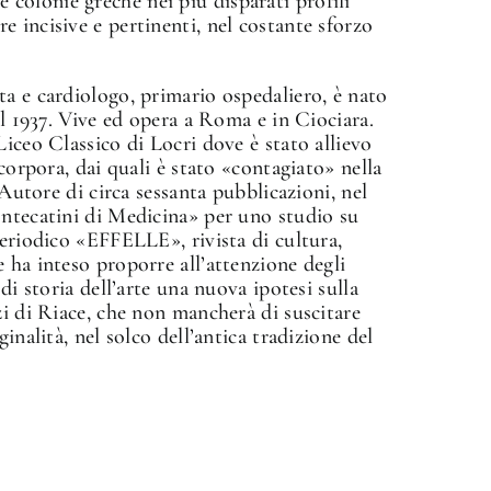
lle colonie greche nei più disparati profili
 incisive e pertinenti, nel costante sforzo
a e cardiologo, primario ospedaliero, è nato
el 1937. Vive ed opera a Roma e in Ciociara.
iceo Classico di Locri dove è stato allievo
ncorpora, dai quali è stato «contagiato» nella
 Autore di circa sessanta pubblicazioni, nel
✕
ontecatini di Medicina» per uno studio su
periodico «EFFELLE», rivista di cultura,
 ha inteso proporre all’attenzione degli
di storia dell’arte una nuova ipotesi sulla
zi di Riace, che non mancherà di suscitare
inalità, nel solco dell’antica tradizione del