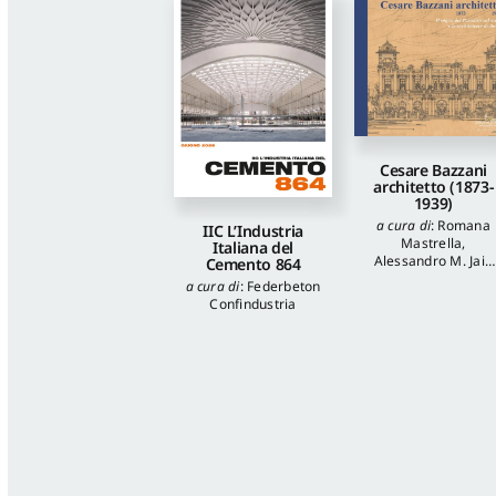
Cesare Bazzani
architetto (1873-
1939)
a cura di
:
Romana
IIC L’Industria
Mastrella
,
Italiana del
Alessandro M. Jaia
Cemento 864
autori
:
Luca
a cura di
:
Federbeton
Quattrocchi
,
Katia
Confindustria
Onori
,
Francesca
Piantoni
,
Valentina
Piscitelli