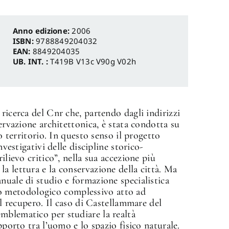
Anno edizione:
2006
ISBN:
9788849204032
EAN:
8849204035
UB. INT. :
T419B V13c V90g V02h
ricerca del Cnr che, partendo dagli indirizzi
servazione architettonica, è stata condotta su
uo territorio. In questo senso il progetto
nvestigativi delle discipline storico-
ilievo critico”, nella sua accezione più
a lettura e la conservazione della città. Ma
nuale di studio e formazione specialistica
 metodologico complessivo atto ad
il recupero. Il caso di Castellammare del
mblematico per studiare la realtà
pporto tra l’uomo e lo spazio fisico naturale.