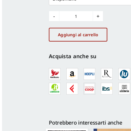
Il
centro
storico
Aggiungi al carrello
di
Castellammare
del
Acquista anche su
Golfo
quantità
Potrebbero interessarti anche