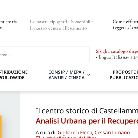
ra storia
La nostra tipografia Sostenibile
Come effettu
Leggere il tu
ti
Il nostro centro allestimento
Sfoglia catalogo disp
• lingua Italiana
• alt
STRIBUZIONE
CONSIP / MEPA /
PROPOSTE 
WORLDWIDE
ANVUR / CINECA
PUBBLICAZI
Il centro storico di Castellam
Analisi Urbana per il Recuper
A cura di:
Gigliarelli Elena
,
Cessari Luciano