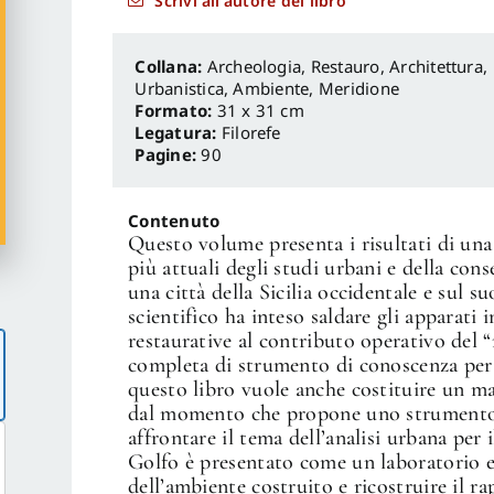
Scrivi all'autore del libro
Archeologia, Restauro
,
Architettura,
Urbanistica, Ambiente
,
Meridione
Formato:
31 x 31 cm
Legatura:
Filorefe
Pagine:
90
Contenuto
Questo volume presenta i risultati di una 
più attuali degli studi urbani e della con
una città della Sicilia occidentale e sul s
scientifico ha inteso saldare gli apparati i
restaurative al contributo operativo del “r
completa di strumento di conoscenza per l
questo libro vuole anche costituire un ma
dal momento che propone uno strumento
affrontare il tema dell’analisi urbana per 
Golfo è presentato come un laboratorio e
dell’ambiente costruito e ricostruire il ra