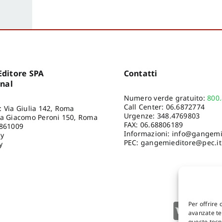
ditore SPA
Contatti
onal
Numero verde gratuito:
800
Call Center:
06.6872774
: Via Giulia 142, Roma
Urgenze:
348.4769803
ia Giacomo Peroni 150, Roma
FAX: 06.68806189
8861009
Informazioni:
info@gangemie
cy
PEC: gangemieditore@pec.it
y
Per offrire 
avanzate tec
queste tecn