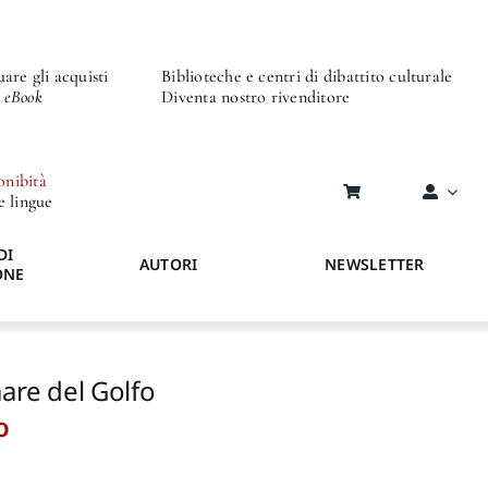
are gli acquisti
Biblioteche e centri di dibattito culturale
o eBook
Diventa nostro rivenditore
onibità
re lingue
DI
AUTORI
NEWSLETTER
ONE
mare del Golfo
o