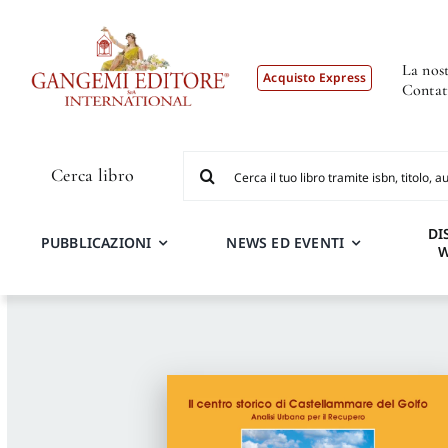
Salta
al
contenuto
La nost
Acquisto Express
Contat
Cerca
Cerca libro
per:
DI
PUBBLICAZIONI
NEWS ED EVENTI