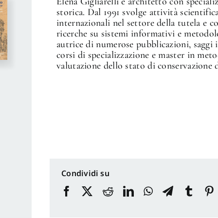
Elena Gigliarelli è architetto con specializ
storica. Dal 1991 svolge attività scientifi
internazionali nel settore della tutela e 
ricerche su sistemi informativi e metodolo
autrice di numerose pubblicazioni, saggi 
corsi di specializzazione e master in met
valutazione dello stato di conservazione 
Condividi su