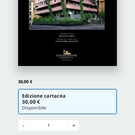
Proposte di pubblicazione
Gangemi Editore
Newsletter
30,00
€
Scegli
Edizione cartacea
la
30,00 €
versione
Disponibile
Ingegneri-