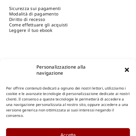
Sicurezza sui pagamenti
Modalità di pagamento
Diritto di recesso
Come effettuare gli acquisti
Leggere il tuo ebook
Personalizzazione alla
navigazione
Per offrire contenuti dedicati a ognuno dei nostri lettori, utilizziamo i
cookie e le avanzate tecnologie di personalizzazione dedicate ai nostri
clienti. Il consenso a queste tecnologie le permetterà di accedere a
una navigazione personalizzata al nostro sito, oppure accedere a una
Shop Gangemi Editore
-
Pagamenti Sicuri e anche Rateali
.
versione generica non ottimizzata ai suoi interessi negando il
consenso.
Catalogo Online
Accetta
CONSULTAZIONE