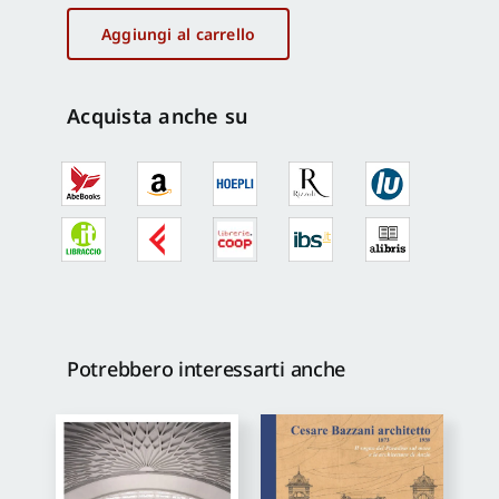
Architetti
della
Aggiungi al carrello
scuola
romana
di
Acquista anche su
architettura
/
Engineers-
Architects
of
the
roman
school
of
Potrebbero interessarti anche
architecture
quantità