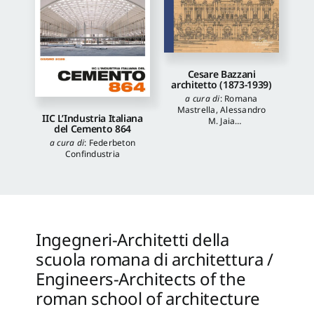
Cesare Bazzani
architetto (1873-1939)
a cura di
:
Romana
Mastrella
,
Alessandro
IIC L’Industria Italiana
M. Jaia
del Cemento 864
autori
:
Luca Quattrocchi
,
a cura di
:
Federbeton
Katia Onori
,
Francesca
Confindustria
Piantoni
,
Valentina
Piscitelli
Ingegneri-Architetti della
scuola romana di architettura /
Engineers-Architects of the
roman school of architecture