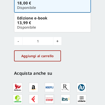
la
18,00 €
versione
Disponibile
Edizione e-book
13,99 €
Disponibile
La
musica
Barocca
Aggiungi al carrello
nei
palazzi
della
Acquista anche su
giustizia
amministrativa
quantità