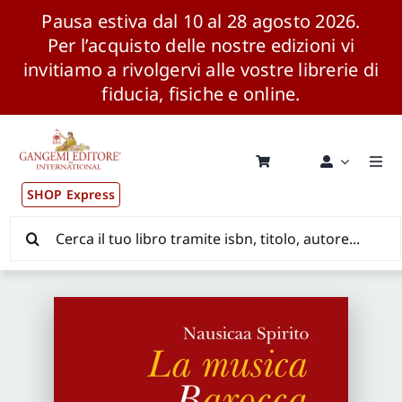
Pausa estiva dal 10 al 28 agosto 2026.
Per l’acquisto delle nostre edizioni vi
invitiamo a rivolgervi alle vostre librerie di
fiducia, fisiche e online.
Salta
al
contenuto
Togg
Navi
SHOP Express
Pubblicazioni
Cerca
per:
News ed Eventi
Distribuzione Wolrdwide
CONSIP / MEPA / ANVUR / CINECA