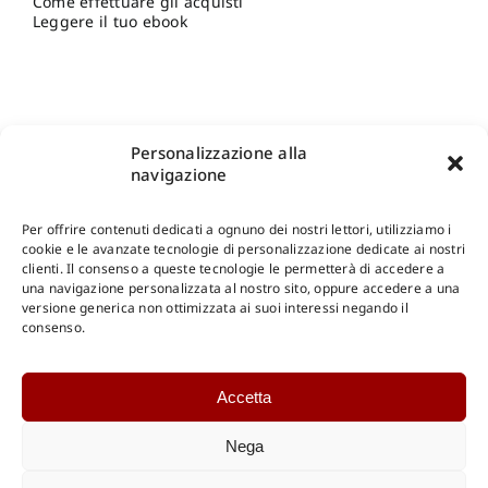
Come effettuare gli acquisti
Leggere il tuo ebook
Personalizzazione alla
navigazione
Per offrire contenuti dedicati a ognuno dei nostri lettori, utilizziamo i
cookie e le avanzate tecnologie di personalizzazione dedicate ai nostri
clienti. Il consenso a queste tecnologie le permetterà di accedere a
una navigazione personalizzata al nostro sito, oppure accedere a una
Shop Gangemi Editore
-
Pagamenti Sicuri e anche Rateali
.
versione generica non ottimizzata ai suoi interessi negando il
consenso.
Catalogo Online
Accetta
CONSULTAZIONE
Catalogo Internazionale
Nega
Catalogo Online