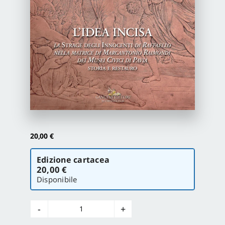
Proposte di pubblicazione
Gangemi Editore
Newsletter
20,00
€
Scegli
Edizione cartacea
la
20,00 €
versione
Disponibile
L'idea