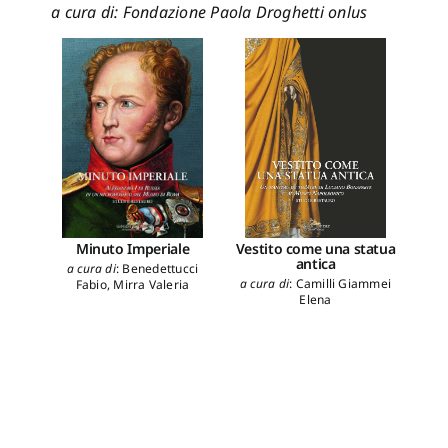
a cura di: Fondazione Paola Droghetti onlus
Vestito come una statua
Il p
Minuto Imperiale
antica
dell
a cura di
:
Benedettucci
ne
a cura di
:
Camilli Giammei
Fabio
,
Mirra Valeria
Elena
a cu