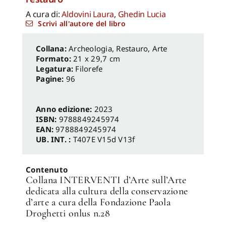
A cura di:
Aldovini Laura
,
Ghedin Lucia
Scrivi all'autore del libro
Archeologia, Restauro
,
Arte
Formato:
21 x 29,7 cm
Legatura:
Filorefe
Pagine:
96
Anno edizione:
2023
ISBN:
9788849245974
EAN:
9788849245974
UB. INT. :
T407E V15d V13f
Contenuto
Collana INTERVENTI d’Arte sull’Arte
dedicata alla cultura della conservazione
d’arte a cura della Fondazione Paola
Droghetti onlus n.28