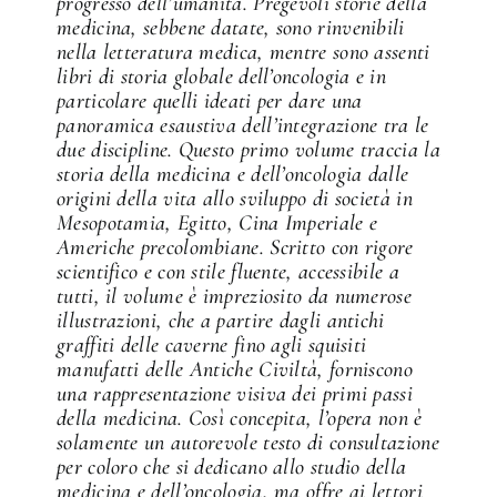
progresso dell’umanità. Pregevoli storie della
medicina, sebbene datate, sono rinvenibili
nella letteratura medica, mentre sono assenti
libri di storia globale dell’oncologia e in
particolare quelli ideati per dare una
panoramica esaustiva dell’integrazione tra le
due discipline. Questo primo volume traccia la
storia della medicina e dell’oncologia dalle
origini della vita allo sviluppo di società in
Mesopotamia, Egitto, Cina Imperiale e
Americhe precolombiane. Scritto con rigore
scientifico e con stile fluente, accessibile a
tutti, il volume è impreziosito da numerose
illustrazioni, che a partire dagli antichi
graffiti delle caverne fino agli squisiti
manufatti delle Antiche Civiltà, forniscono
una rappresentazione visiva dei primi passi
della medicina. Così concepita, l’opera non è
solamente un autorevole testo di consultazione
per coloro che si dedicano allo studio della
medicina e dell’oncologia, ma offre ai lettori