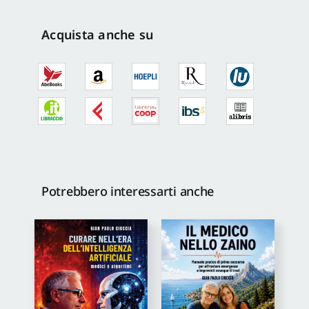
illustrata
quantità
Acquista anche su
Potrebbero interessarti anche