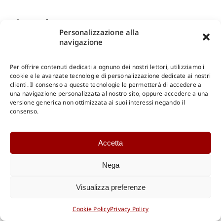
Contatti
Personalizzazione alla
navigazione
Numero verde gratuito:
800.894.409
Call Center:
06.6872774
Urgenze:
348.4769803
Per offrire contenuti dedicati a ognuno dei nostri lettori, utilizziamo i
FAX: 06.68806189
cookie e le avanzate tecnologie di personalizzazione dedicate ai nostri
Informazioni:
info@gangemieditore.it
clienti. Il consenso a queste tecnologie le permetterà di accedere a
PEC: gangemieditore@pec.it
una navigazione personalizzata al nostro sito, oppure accedere a una
versione generica non ottimizzata ai suoi interessi negando il
consenso.
Navigazione
Accetta
Sicurezza sui pagamenti
Modalità di pagamento
Nega
Diritto di recesso
Come effettuare gli acquisti
Leggere il tuo ebook
Visualizza preferenze
Cookie Policy
Privacy Policy