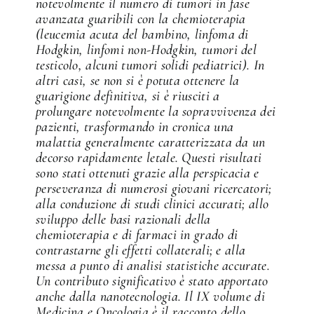
notevolmente il numero di tumori in fase
avanzata guaribili con la chemioterapia
(leucemia acuta del bambino, linfoma di
Hodgkin, linfomi non-Hodgkin, tumori del
testicolo, alcuni tumori solidi pediatrici). In
altri casi, se non si è potuta ottenere la
guarigione definitiva, si è riusciti a
prolungare notevolmente la sopravvivenza dei
pazienti, trasformando in cronica una
malattia generalmente caratterizzata da un
decorso rapidamente letale. Questi risultati
sono stati ottenuti grazie alla perspicacia e
perseveranza di numerosi giovani ricercatori;
alla conduzione di studi clinici accurati; allo
sviluppo delle basi razionali della
chemioterapia e di farmaci in grado di
contrastarne gli effetti collaterali; e alla
messa a punto di analisi statistiche accurate.
Un contributo significativo è stato apportato
anche dalla nanotecnologia. Il IX volume di
Medicina e Oncologia è il racconto dello