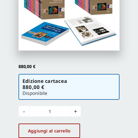
Proposte di pubblicazione
Gangemi Editore
Newsletter
880,00
€
Scegli
Edizione cartacea
la
880,00 €
versione
Disponibile
Medicina
e
Oncologia.
Aggiungi al carrello
Storia