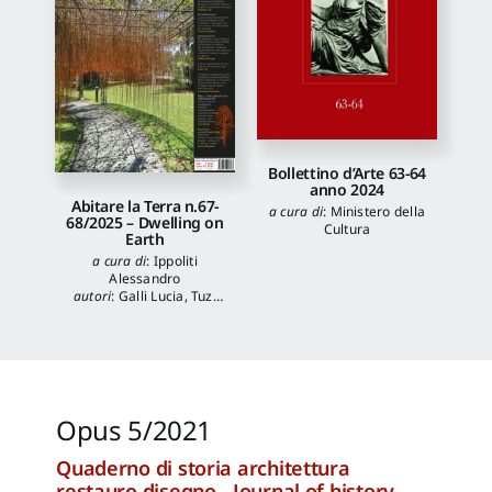
Bollettino d’Arte 63-64
anno 2024
Abitare la Terra n.67-
a cura di
:
Ministero della
68/2025 – Dwelling on
Cultura
Earth
a cura di
:
Ippoliti
Alessandro
autori
:
Galli Lucia
,
Tuzi
Stefania
,
Veronica
Balboni
,
Morgia
Federica
,
Anna Lei
,
Capanna Alessandra
,
Reale Luca
,
Spita Leone
,
Jacopo Mannello
Opus 5/2021
Quaderno di storia architettura
restauro disegno - Journal of history