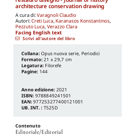
architecture conservation drawing
A cura di:
Varagnoli Claudio
Autori:
Creti Luca
,
Karanasos Konstantinos
,
Pezzuto Luca
,
Verazzo Clara
Facing English text
Scrivi all'autore del libro
Opus nuova serie
,
Periodici
Formato:
21 x 29,7 cm
Legatura:
Filorefe
Pagine:
144
Anno edizione:
2021
ISBN:
9788849241501
EAN:
977253277400121001
UB. INT. :
T525D
Contenuto
Editoriale/Editorial