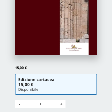
Proposte di pubblicazione
Gangemi Editore
Newsletter
15,00
€
Scegli
Edizione cartacea
la
15,00 €
versione
Disponibile
Opus