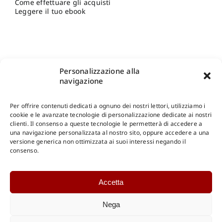
Come effettuare gli acquisti
Leggere il tuo ebook
Personalizzazione alla
navigazione
Per offrire contenuti dedicati a ognuno dei nostri lettori, utilizziamo i
cookie e le avanzate tecnologie di personalizzazione dedicate ai nostri
clienti. Il consenso a queste tecnologie le permetterà di accedere a
una navigazione personalizzata al nostro sito, oppure accedere a una
Shop Gangemi Editore
-
Pagamenti Sicuri e anche Rateali
.
versione generica non ottimizzata ai suoi interessi negando il
consenso.
Catalogo Online
Accetta
CONSULTAZIONE
Catalogo Internazionale
Nega
Catalogo Online