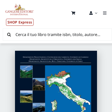
Salta
al
contenuto
Togg
Navi
SHOP Express
Pubblicazioni
Cerca
per:
News ed Eventi
Distribuzione Wolrdwide
CONSIP / MEPA / ANVUR / CINECA
Newsletter
Autori