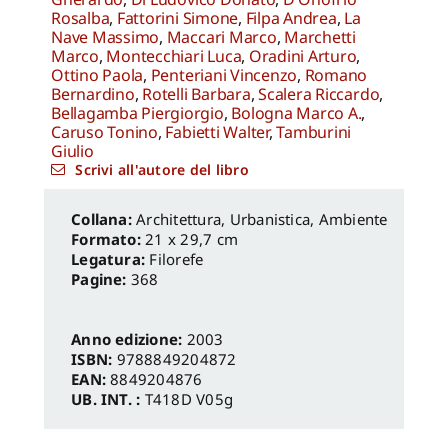
Rosalba
,
Fattorini Simone
,
Filpa Andrea
,
La
Nave Massimo
,
Maccari Marco
,
Marchetti
Marco
,
Montecchiari Luca
,
Oradini Arturo
,
Ottino Paola
,
Penteriani Vincenzo
,
Romano
Bernardino
,
Rotelli Barbara
,
Scalera Riccardo
,
Bellagamba Piergiorgio
,
Bologna Marco A.
,
Caruso Tonino
,
Fabietti Walter
,
Tamburini
Giulio
Scrivi all'autore del libro
Architettura, Urbanistica, Ambiente
Formato:
21 x 29,7 cm
Legatura:
Filorefe
Pagine:
368
Anno edizione:
2003
ISBN:
9788849204872
EAN:
8849204876
UB. INT. :
T418D V05g