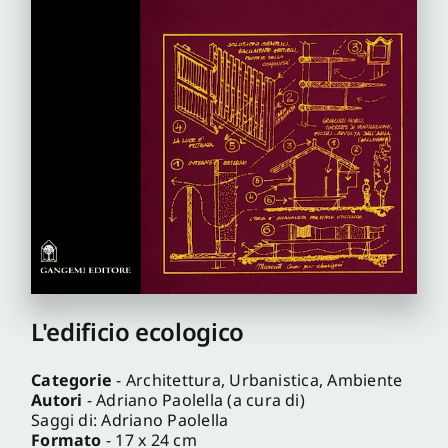
Pro
Gan
New
L'edificio ecologico
Categorie
- Architettura, Urbanistica, Ambiente
Autori
- Adriano Paolella (a cura di)
Saggi di: Adriano Paolella
Formato
- 17 x 24 cm