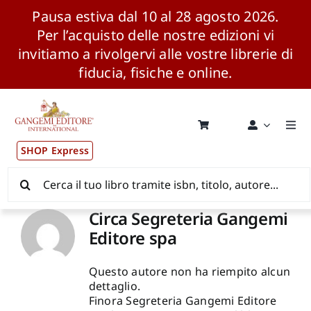
Pausa estiva dal 10 al 28 agosto 2026.
Per l’acquisto delle nostre edizioni vi
invitiamo a rivolgervi alle vostre librerie di
fiducia, fisiche e online.
Salta
al
contenuto
Togg
Navi
SHOP Express
Pubblicazioni
Cerca
per:
News ed Eventi
Circa
Segreteria Gangemi
Editore spa
Distribuzione Wolrdwide
Questo autore non ha riempito alcun
dettaglio.
CONSIP / MEPA / ANVUR / CINECA
Finora Segreteria Gangemi Editore