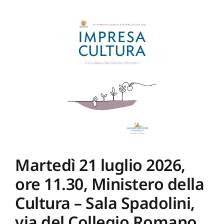
ore
19.30,
Museo
Civico
Archeologico
Anzio,
via
di
Villa
Adele,
2
–
Anzio.
Presentazione
volume
LETTERE
D’AMORE
DALLA
VIA
Martedì 21 luglio 2026,
APPIA,
Gangemi
ore 11.30, Ministero della
editore
Cultura – Sala Spadolini,
via del Collegio Romano,