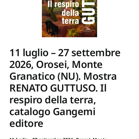
Sant’Agostino,
24
–
Mondovì.
Mostra
MUSEI
RIBELLI,
Donne,
immagine,
11 luglio – 27 settembre
potere
nella
2026, Orosei, Monte
storia
dell’arte,
a
Granatico (NU). Mostra
cura
di
RENATO GUTTUSO. Il
Lollobrigida
Consuelo
respiro della terra,
catalogo Gangemi
editore