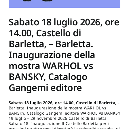
Barletta,
–
Barletta,
Sabato 18 luglio 2026, ore
Catalogo
Gangemi
editore
14.00, Castello di
Barletta, – Barletta.
Inaugurazione della
mostra WARHOL vs
BANSKY, Catalogo
Gangemi editore
Sabato 18 luglio 2026, ore 14.00, Castello di Barletta, –
Barletta. Inaugurazione della mostra WARHOL vs
✕
BANSKY, Catalogo Gangemi editore WARHOL Vs BANKSY
19 luglio – 29 novembre 2026 Castello di Barletta
Sabato 18 l’inaugurazione Il Castello Barletta per i
prossimi quattro mesi diventerà la splendida cornice di