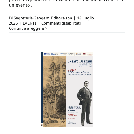
un evento ...
Di
Segreteria Gangemi Editore spa
|
18 Luglio
su
2026
|
EVENTI
|
Commenti disabilitati
Sabato
Continua a leggere
18
luglio
2026,
ore
14.00,
Castello
di
Barletta,
–
Barletta.
Inaugurazione
della
mostra
WARHOL
vs
BANSKY,
Catalogo
Gangemi
editore