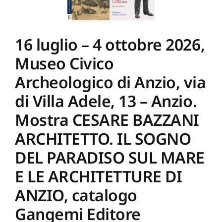
Inaugurazione
della
mostra
CESARE
16 luglio – 4 ottobre 2026,
BAZZANI
ARCHITETTO.
Museo Civico
IL
SOGNO
DEL
Archeologico di Anzio, via
PARADISO
SUL
di Villa Adele, 13 – Anzio.
MARE
E
Mostra CESARE BAZZANI
LE
ARCHITETTURE
ARCHITETTO. IL SOGNO
DI
ANZIO,
DEL PARADISO SUL MARE
Catalogo
Gangemi
Editore
E LE ARCHITETTURE DI
ANZIO, catalogo
Gangemi Editore