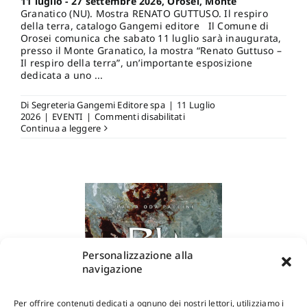
11 luglio - 27 settembre 2026, Orosei, Monte
Granatico (NU). Mostra RENATO GUTTUSO. Il respiro
della terra, catalogo Gangemi editore Il Comune di
Orosei comunica che sabato 11 luglio sarà inaugurata,
presso il Monte Granatico, la mostra “Renato Guttuso –
Il respiro della terra”, un’importante esposizione
dedicata a uno ...
Di
Segreteria Gangemi Editore spa
|
11 Luglio
su
2026
|
EVENTI
|
Commenti disabilitati
11
Continua a leggere
luglio
–
27
settembre
2026,
Orosei,
Monte
Granatico
(NU).
Mostra
Personalizzazione alla
RENATO
GUTTUSO.
navigazione
Il
respiro
della
Per offrire contenuti dedicati a ognuno dei nostri lettori, utilizziamo i