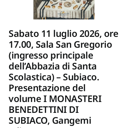
–
Anzio.
Mostra
CESARE
BAZZANI
ARCHITETTO.
Sabato 11 luglio 2026, ore
IL
SOGNO
17.00, Sala San Gregorio
DEL
PARADISO
SUL
(ingresso principale
MARE
E
dell’Abbazia di Santa
LE
ARCHITETTURE
Scolastica) – Subiaco.
DI
ANZIO,
Presentazione del
catalogo
Gangemi
volume I MONASTERI
Editore
BENEDETTINI DI
SUBIACO, Gangemi