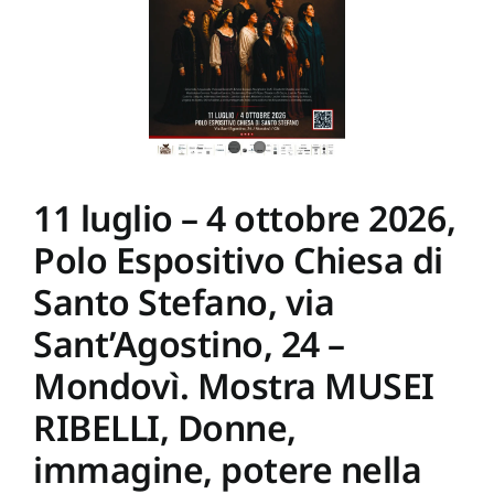
dell’Abbazia
di
Santa
Scolastica)
–
Subiaco.
Presentazione
del
volume
I
MONASTERI
11 luglio – 4 ottobre 2026,
BENEDETTINI
DI
Polo Espositivo Chiesa di
SUBIACO,
Gangemi
Editore
Santo Stefano, via
Sant’Agostino, 24 –
Mondovì. Mostra MUSEI
RIBELLI, Donne,
immagine, potere nella