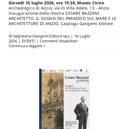
Giovedì 16 luglio 2026, ore 19.30, Museo Civico
Archeologico di Anzio, via di Villa Adele, 13 - Anzio.
Inaugurazione della mostra CESARE BAZZANI
ARCHITETTO. IL SOGNO DEL PARADISO SUL MARE E LE
ARCHITETTURE DI ANZIO, Catalogo Gangemi Editore
Di
Segreteria Gangemi Editore spa
|
16 Luglio
su
2026
|
EVENTI
|
Commenti disabilitati
Giovedì
Continua a leggere
16
luglio
2026,
ore
19.30,
Museo
Civico
Archeologico
di
Anzio,
via
di
Villa
Adele,
13
–
Anzio.