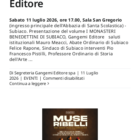
Editore
Sabato 11 luglio 2026, ore 17.00, Sala San Gregorio
(ingresso principale dell'Abbazia di Santa Scolastica) -
Subiaco. Presentazione del volume I MONASTERI
BENEDETTINI DI SUBIACO, Gangemi Editore saluti
istituzionali Mauro Meacci, Abate Ordinario di Subiaco
Felice Rapone, Sindaco di Subiaco interventi Pio
Francesco Pistilli, Professore Ordinario di Storia
dell'Arte ...
Di
Segreteria Gangemi Editore spa
|
11 Luglio
su
2026
|
EVENTI
|
Commenti disabilitati
Sabato
Continua a leggere
11
luglio
2026,
ore
17.00,
Sala
San
Gregorio
(ingresso
principale