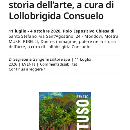
storia dell’arte, a cura di
Lollobrigida Consuelo
11 luglio - 4 ottobre 2026, Polo Espositivo Chiesa di
Santo Stefano, via Sant'Agostino, 24 - Mondovì. Mostra
MUSEI RIBELLI, Donne, immagine, potere nella storia
dell'arte, a cura di Lollobrigida Consuelo
Di
Segreteria Gangemi Editore spa
|
11 Luglio
su
2026
|
EVENTI
|
Commenti disabilitati
11
Continua a leggere
luglio
–
4
ottobre
2026,
Polo
Espositivo
Chiesa
di
Santo
Stefano,
via