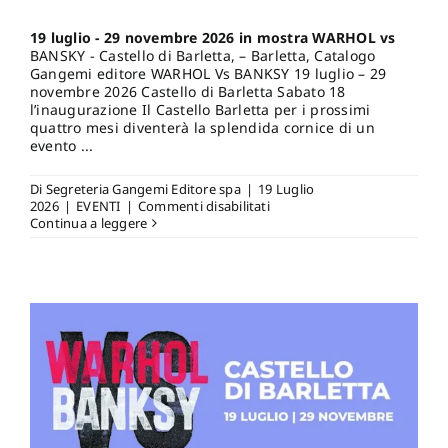
19 luglio - 29 novembre 2026 in mostra WARHOL vs
BANSKY - Castello di Barletta, – Barletta, Catalogo
Gangemi editore WARHOL Vs BANKSY 19 luglio – 29
novembre 2026 Castello di Barletta Sabato 18
l’inaugurazione Il Castello Barletta per i prossimi
quattro mesi diventerà la splendida cornice di un
evento ...
Di
Segreteria Gangemi Editore spa
|
19 Luglio
su
2026
|
EVENTI
|
Commenti disabilitati
19
Continua a leggere
luglio
–
29
novembre
2026
in
mostra
WARHOL
vs
BANSKY
–
Castello
di