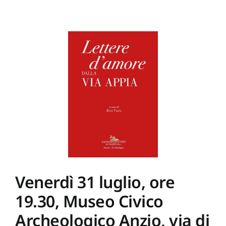
2026
–
3
agosto
2027,
Mediateca
Comunale
di
Pantelleria,
via
Baia
del
Mulino
a
Vento.
Mostra
MICHELE
COSSYRO.
NÓSTOS
III,
Venerdì 31 luglio, ore
Catalogo
Gangemi
19.30, Museo Civico
editore
Archeologico Anzio, via di