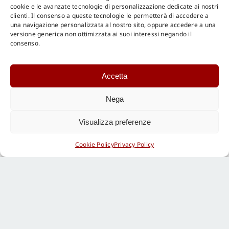
terra,
cookie e le avanzate tecnologie di personalizzazione dedicate ai nostri
catalogo
clienti. Il consenso a queste tecnologie le permetterà di accedere a
Gangemi
una navigazione personalizzata al nostro sito, oppure accedere a una
editore
versione generica non ottimizzata ai suoi interessi negando il
consenso.
9 luglio 2026, ore 15.30,
La Vaccheria, via
Accetta
Giovanni l’Eltore, 35 –
Nega
Roma. Mostra
Visualizza preferenze
REVOLUTIONARY UTOPIA
Cookie Policy
Privacy Policy
STEEL TIME. Le grandi
lastre dipinte su acciaio
ossidato di Ilaria Oda
Paccini, catalogo