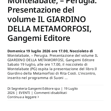
Montelabate, – Perugia.
Gangemi
Editore
Presentazione del
volume IL GIARDINO
DELLA METAMORFOSI,
Gangemi Editore
Domenica 19 luglio 2026 ore 17.00, Noccioleto di
Montelabate, – Perugia. Presentazione del volume IL
GIARDINO DELLA METAMORFOSI, Gangemi Editore
Sabato 19 luglio, alle ore 17.00, il noccioleto di
Montelabate (PG) ospita la presentazione del libro Il
Giardino della Metamorfosi di Rita Costi. L'incontro,
inserito nel programma di Suoni ...
Di
Segreteria Gangemi Editore spa
|
19 Luglio
su
2026
|
EVENTI
|
Commenti disabilitati
Domenica
Continua a leggere
19
luglio
2026