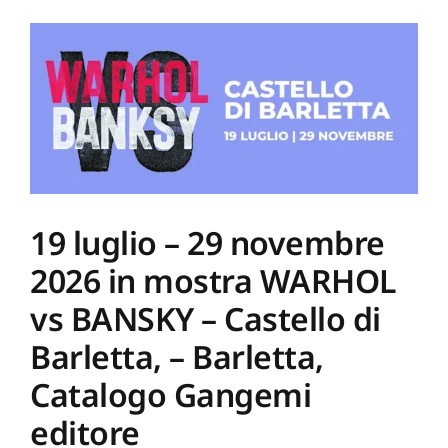
ore
17.00,
Noccioleto
di
Montelabate,
–
Perugia.
Presentazione
del
volume
IL
GIARDINO
DELLA
19 luglio – 29 novembre
METAMORFOSI,
Gangemi
Editore
2026 in mostra WARHOL
vs BANSKY – Castello di
Barletta, – Barletta,
Catalogo Gangemi
editore