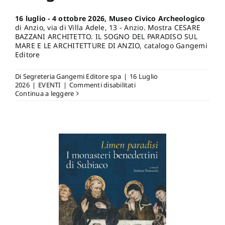
16 luglio - 4 ottobre 2026, Museo Civico Archeologico
di Anzio, via di Villa Adele, 13 - Anzio. Mostra CESARE
BAZZANI ARCHITETTO. IL SOGNO DEL PARADISO SUL
MARE E LE ARCHITETTURE DI ANZIO, catalogo Gangemi
Editore
Di
Segreteria Gangemi Editore spa
|
16 Luglio
su
2026
|
EVENTI
|
Commenti disabilitati
16
Continua a leggere
luglio
–
4
ottobre
2026,
Museo
Civico
Archeologico
di
Anzio,
via
di
Villa
Adele,
13