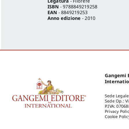
Legatura
- Filorefe
ISBN
- 9788849219258
EAN
- 8849219253
Anno edizione
- 2010
Gangemi E
Internati
Sede Legale
Sede Op.: V
P.IVA: 0706
Privacy Poli
Cookie Polic