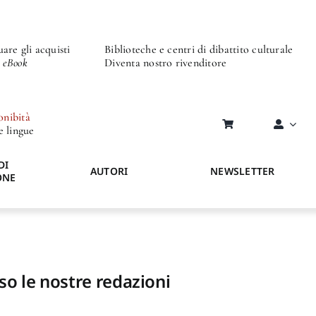
are gli acquisti
Biblioteche e centri di dibattito culturale
o eBook
Diventa nostro rivenditore
onibità
re lingue
DI
AUTORI
NEWSLETTER
ONE
so le nostre redazioni