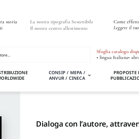
ra storia
La nostra tipografia Sostenibile
Come effettu
Leggere il tu
ti
Il nostro centro allestimento
Sfoglia catalogo disp
• lingua Italiana
• alt
STRIBUZIONE
CONSIP / MEPA /
PROPOSTE 
WORLDWIDE
ANVUR / CINECA
PUBBLICAZI
Dialoga con l’autore, attraver