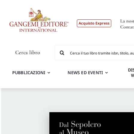
Salta
al
contenuto
La nost
Acquisto Express
Contat
Cerca
Cerca libro
per:
DI
PUBBLICAZIONI
NEWS ED EVENTI