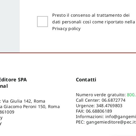
Presto il consenso al trattamento dei
dati personali così come riportato nella
Privacy policy
ditore SPA
Contatti
onal
Numero verde gratuito:
800
Call Center:
06.6872774
: Via Giulia 142, Roma
Urgenze:
348.4769803
ia Giacomo Peroni 150, Roma
FAX: 06.68806189
8861009
Informazioni:
info@gangemie
cy
PEC: gangemieditore@pec.it
y