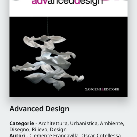
Pro
Gan
New
Advanced Design
Categorie
- Architettura, Urbanistica, Ambiente,
Disegno, Rilievo, Design
Autori
- Clemente Francavilla, Oscar Cotellessa,