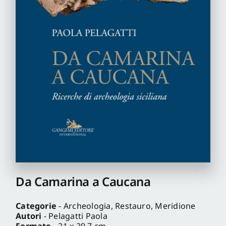
Pro
Gan
New
Da Camarina a Caucana
Categorie
- Archeologia, Restauro, Meridione
Autori
- Pelagatti Paola
Formato
- 21 x 29,7 cm