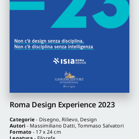
Pro
Gan
New
Roma Design Experience 2023
Categorie
- Disegno, Rilievo, Design
Autori
- Massimiliano Datti, Tommaso Salvatori
Formato
- 17 x 24 cm
Legatura
- Filorefe