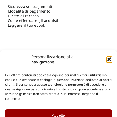
Sicurezza sui pagamenti
Modalità di pagamento
Diritto di recesso
Come effettuare gli acquisti
Leggere il tuo ebook
Personalizzazione alla
navigazione
Per offrire contenuti dedicati a ognuno dei nostri lettori, utilizziamo i
cookie e le avanzate tecnologie di personalizzazione dedicate ai nostri
clienti. Il consenso a queste tecnologie le permetterà di accedere a
una navigazione personalizzata al nostro sito, oppure accedere a una
Shop Gangemi Editore
-
Pagamenti Sicuri e anche Rateali
.
versione generica non ottimizzata ai suoi interessi negando il
consenso.
Catalogo Online
Accetta
CONSULTAZIONE