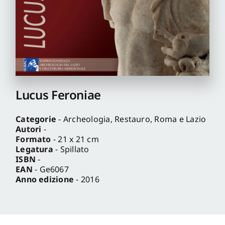
Pro
Gan
New
Lucus Feroniae
Categorie
- Archeologia, Restauro, Roma e Lazio
Autori
-
Formato
- 21 x 21 cm
Legatura
- Spillato
ISBN
-
EAN
- Ge6067
Anno edizione
- 2016