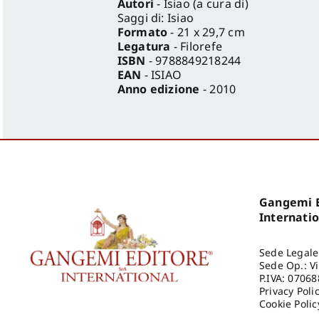
Autori
- Isiao (a cura di)
Saggi di: Isiao
Formato
- 21 x 29,7 cm
Legatura
- Filorefe
ISBN
- 9788849218244
EAN
- ISIAO
Anno edizione
- 2010
Gangemi E
Internati
Sede Legale
Sede Op.: V
P.IVA: 0706
Privacy Poli
Cookie Polic