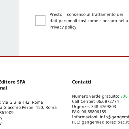
Presto il consenso al trattamento dei
dati personali così come riportato nella
Privacy policy
ditore SPA
Contatti
onal
Numero verde gratuito:
800
Call Center:
06.6872774
: Via Giulia 142, Roma
Urgenze:
348.4769803
ia Giacomo Peroni 150, Roma
FAX: 06.68806189
8861009
Informazioni:
info@gangemie
cy
PEC: gangemieditore@pec.it
y