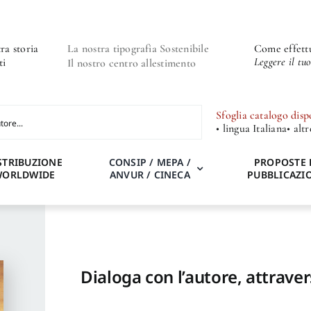
ra storia
La nostra tipografia Sostenibile
Come effettu
Leggere il tu
ti
Il nostro centro allestimento
Sfoglia catalogo disp
• lingua Italiana
• alt
STRIBUZIONE
CONSIP / MEPA /
PROPOSTE 
WORLDWIDE
ANVUR / CINECA
PUBBLICAZI
Dialoga con l’autore, attraver