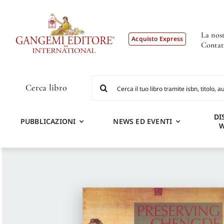
Salta
al
contenuto
La nost
Acquisto Express
Contat
Cerca
Cerca libro
per:
DI
PUBBLICAZIONI
NEWS ED EVENTI