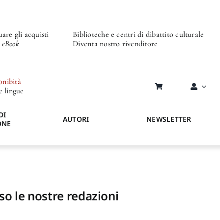
are gli acquisti
Biblioteche e centri di dibattito culturale
o eBook
Diventa nostro rivenditore
onibità
re lingue
DI
AUTORI
NEWSLETTER
ONE
so le nostre redazioni