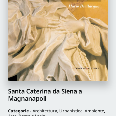
Pro
Gan
New
Santa Caterina da Siena a
Magnanapoli
Categorie
- Architettura, Urbanistica, Ambiente,
Arte, Roma e Lazio