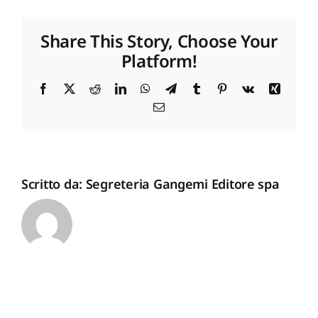
MO
Proposte di pubblicazione
Share This Story, Choose Your
Platform!
Gangemi Editore
Facebook
X
Reddit
LinkedIn
WhatsApp
Telegram
Tumblr
Pinterest
Vk
Xing
Email
Newsletter
Scritto da:
Segreteria Gangemi Editore spa