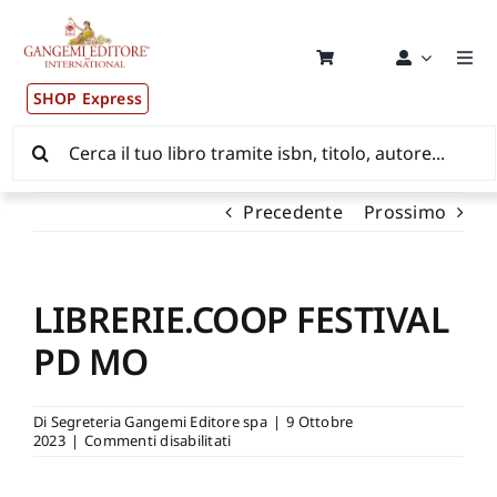
Salta
al
contenuto
Togg
Navi
SHOP Express
Pubblicazioni
Cerca
per:
News ed Eventi
Precedente
Prossimo
Distribuzione Wolrdwide
LIBRERIE.COOP FESTIVAL
CONSIP / MEPA / ANVUR / CINECA
PD MO
Newsletter
Di
Segreteria Gangemi Editore spa
|
9 Ottobre
su
2023
|
Commenti disabilitati
LIBRERIE.COOP
Autori
FESTIVAL
PD