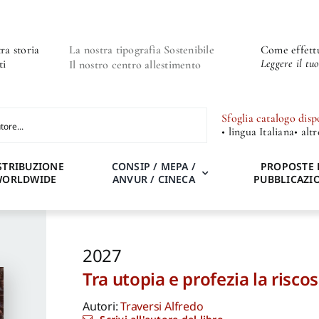
ra storia
La nostra tipografia Sostenibile
Come effettu
Leggere il tu
ti
Il nostro centro allestimento
Sfoglia catalogo disp
• lingua Italiana
• alt
STRIBUZIONE
CONSIP / MEPA /
PROPOSTE 
WORLDWIDE
ANVUR / CINECA
PUBBLICAZI
2027
Tra utopia e profezia la risco
Autori:
Traversi Alfredo