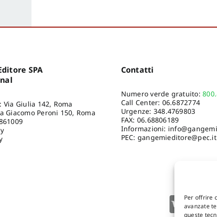
ditore SPA
Contatti
onal
Numero verde gratuito:
800
Call Center:
06.6872774
: Via Giulia 142, Roma
Urgenze:
348.4769803
ia Giacomo Peroni 150, Roma
FAX: 06.68806189
8861009
Informazioni:
info@gangemie
cy
PEC: gangemieditore@pec.it
y
Per offrire 
avanzate tec
queste tecn