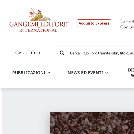
Salta
al
contenuto
La nost
Acquisto Express
Contat
Cerca
Cerca libro
per:
DI
PUBBLICAZIONI
NEWS ED EVENTI