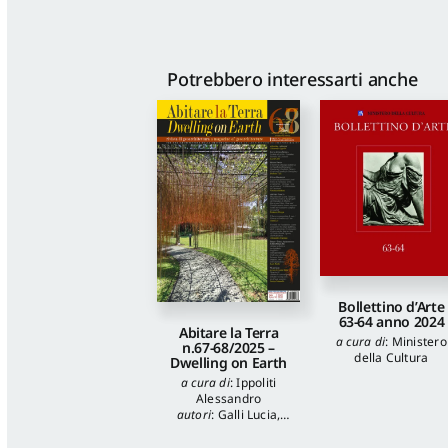
Potrebbero interessarti anche
Bollettino d’Arte
63-64 anno 2024
Abitare la Terra
a cura di
:
Ministero
n.67-68/2025 –
della Cultura
Dwelling on Earth
a cura di
:
Ippoliti
Alessandro
autori
:
Galli Lucia
,
Tuzi Stefania
,
Veronica Balboni
,