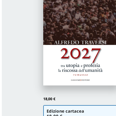
18,00
€
Scegli
Edizione cartacea
la