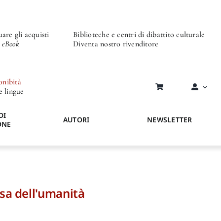
are gli acquisti
Biblioteche e centri di dibattito culturale
o eBook
Diventa nostro rivenditore
onibità
re lingue
DI
AUTORI
NEWSLETTER
ONE
ssa dell'umanità