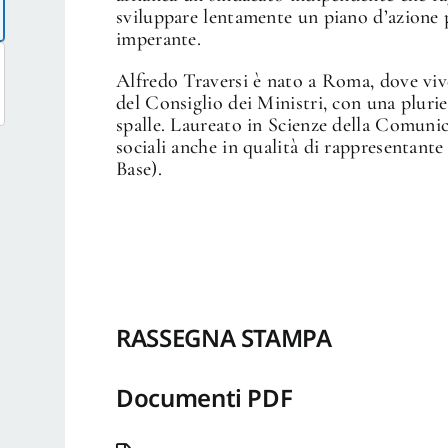
sviluppare lentamente un piano d’azione 
imperante.
Alfredo Traversi è nato a Roma, dove viv
del Consiglio dei Ministri, con una plurie
spalle. Laureato in Scienze della Comunic
sociali anche in qualità di rappresentant
Base).
RASSEGNA STAMPA
Documenti PDF