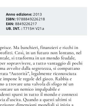
Anno edizione:
2013
ISBN:
9788849226218
EAN:
8849226217
UB. INT. :
T715H V21a
risce. Ma banchieri, finanzieri e ricchi in
rofitti. Così, in un futuro non lontano, nel
ntale, si trasforma in un mondo feudale,
per sopravvivere, a tutto vantaggio di pochi
ima avvolte dalla segretezza, si compattano
rata “Autorità”, legalmente riconosciuta
he impone le regole del gioco. Rabbia e
ono a trovare una valvola di sfogo né un
frontare un nemico impalpabile e
udenti sparsi in tutto il mondo e connessi
 via d’uscita. Quando a questi ultimi si
ggiunge dimensioni mondiali si inizia a