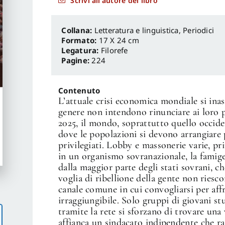
Scrivi all'autore del libro
Letteratura e linguistica
,
Periodici
Formato:
17 X 24 cm
Legatura:
Filorefe
Pagine:
224
Contenuto
L’attuale crisi economica mondiale si inasp
genere non intendono rinunciare ai loro p
2025, il mondo, soprattutto quello occide
dove le popolazioni si devono arrangiare 
privilegiati. Lobby e massonerie varie, pr
in un organismo sovranazionale, la famige
dalla maggior parte degli stati sovrani, c
voglia di ribellione della gente non riesc
canale comune in cui convogliarsi per af
irraggiungibile. Solo gruppi di giovani st
tramite la rete si sforzano di trovare una
affianca un sindacato indipendente che ra